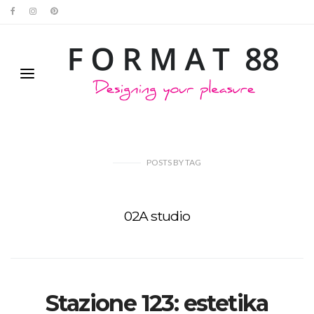
POSTS
BY
TAG
02A studio
Stazione 123: estetika