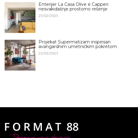
Enterijer La Casa Olive e Capperi:
nesvakidašnje prostorno rešenje
25/02/2025
Projekat Supermatizam inspirisan
avangardnim umetničkim pokretom
23/02/2025