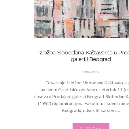
Izložba Slobodana Kaštavarca u Pro
galeriji Beograd
10/06/2026
Otvaranje izložbe Slobodana Kaštavarca
nazivom Grad biće održano u četvrtak 11. ju
časova u Prodajnoj galeriji Beograd. Slobodan 
(1952) diplomirao je na Fakultetu likovnih ume
Beogradu, odsek Slikarstvo.…
VIEW POST