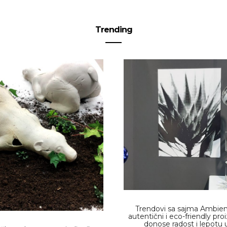
Trending
Trendovi sa sajma Ambien
autentični i eco-friendly pro
donose radost i lepotu 