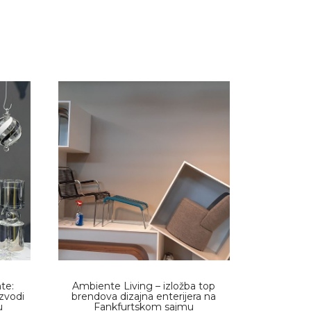
te:
Ambiente Living – izložba top
izvodi
brendova dizajna enterijera na
u
Fankfurtskom sajmu