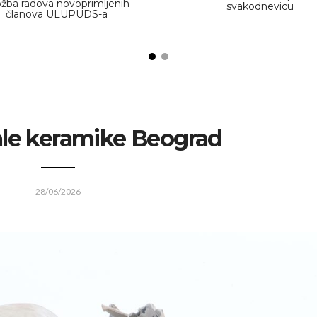
ožba radova novoprimljenih
svakodnevicu
članova ULUPUDS-a
ale keramike Beograd
28/06/2026