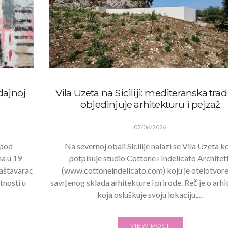
dajnoj
Vila Uzeta na Siciliji: mediteranska trad
objedinjuje arhitekturu i pejzaž
07/06/2026
 pod
Na severnoj obali Sicilije nalazi se Vila Uzeta k
na u 19
potpisuje studio Cottone+Indelicato Architett
Kaštavarac
(www.cottoneindelicato.com) koju je otelotvore
tnosti u
savr[enog sklada arhitekture i prirode. Reč je o arhi
koja osluškuje svoju lokaciju,…
VIEW POST