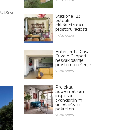
26/05/2026
UPUDS-a
Stazione 123:
estetika
eklekticizma u
prostoru radosti
26/02/2025
Enterijer La Casa
Olive e Capperi:
nesvakidašnje
prostorno rešenje
25/02/2025
Projekat
Supermatizam
inspirisan
avangardnim
umetničkim
pokretom
23/02/2025