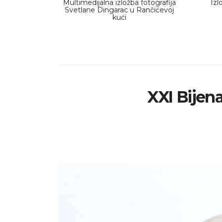
Multimedijalna izložba fotografija
Izl
Svetlane Dingarac u Rančićevoj
kući
XXI Bijen