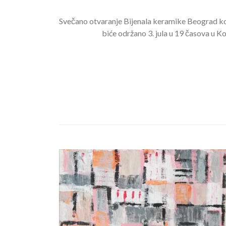
Svečano otvaranje Bijenala keramike Beograd ko
biće održano 3. jula u 19 časova u K