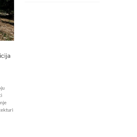
icija
oju
i
nje
tekturi