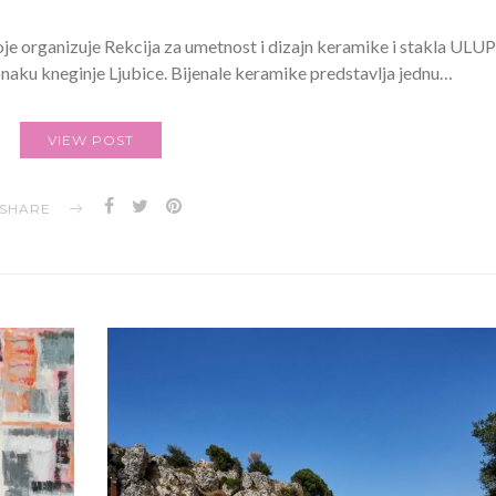
je organizuje Rekcija za umetnost i dizajn keramike i stakla UL
onaku kneginje Ljubice. Bijenale keramike predstavlja jednu…
VIEW POST
SHARE