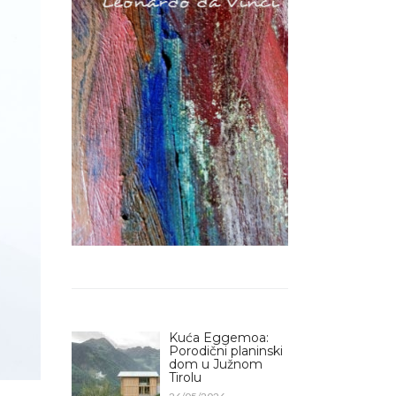
Kuća Eggemoa:
Porodični planinski
dom u Južnom
Tirolu