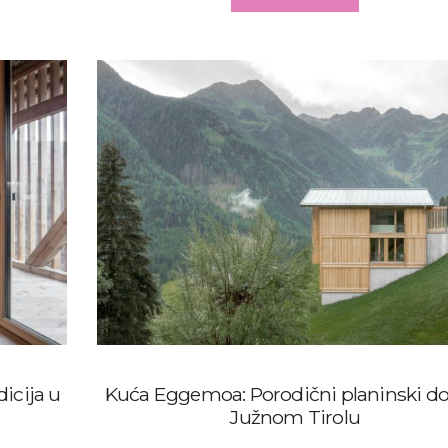
icija u
Kuća Eggemoa: Porodični planinski d
Južnom Tirolu