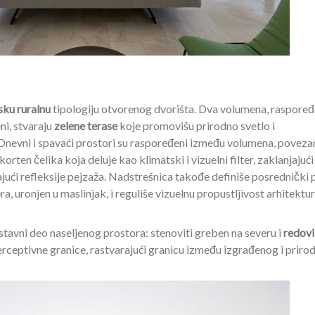
nsku ruralnu
tipologiju otvorenog dvorišta. Dva volumena, raspoređ
ni, stvaraju
zelene terase
koje promovišu prirodno svetlo i
nevni i spavaći prostori su raspoređeni između volumena, poveza
ten čelika koja deluje kao klimatski i vizuelni filter, zaklanjajući
jući refleksije pejzaža. Nadstrešnica takođe definiše posrednički 
ra, uronjen u maslinjak, i reguliše vizuelnu propustljivost arhitektur
astavni deo naseljenog prostora: stenoviti greben na severu i
redovi
rceptivne granice, rastvarajući granicu između izgrađenog i priro