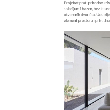
Projekat prati
prirodne kriv
solarijum i bazen, bez istu
otvorenih dvorišta. Udublje
element prostora i prirodnu