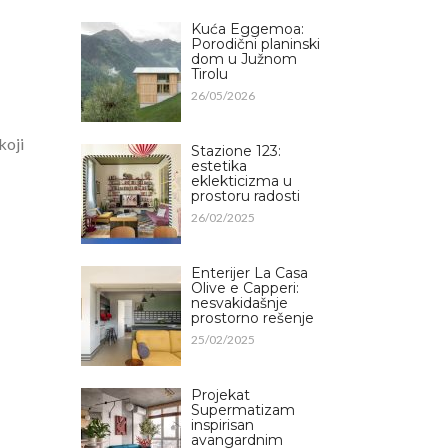
Kuća Eggemoa:
Porodični planinski
dom u Južnom
Tirolu
26/05/2026
koji
Stazione 123:
estetika
eklekticizma u
prostoru radosti
26/02/2025
Enterijer La Casa
Olive e Capperi:
nesvakidašnje
prostorno rešenje
25/02/2025
Projekat
Supermatizam
inspirisan
avangardnim