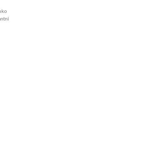
 oko
ntni