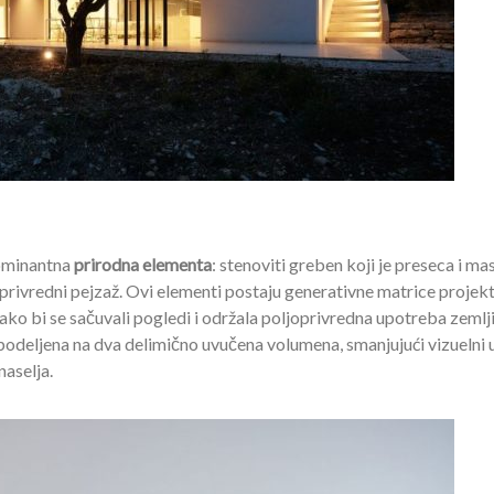
dominantna
prirodna elementa
: stenoviti greben koji je preseca i ma
oprivredni pejzaž. Ovi elementi postaju generativne matrice projekt
ako bi se sačuvali pogledi i održala poljoprivredna upotreba zemlji
odeljena na dva delimično uvučena volumena, smanjujući vizuelni ut
naselja.