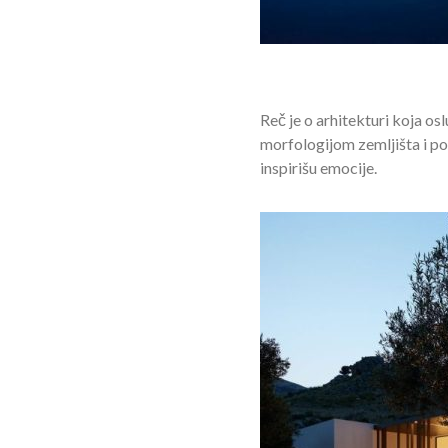
Reč je o arhitekturi koja os
morfologijom zemljišta i po
inspirišu emocije.