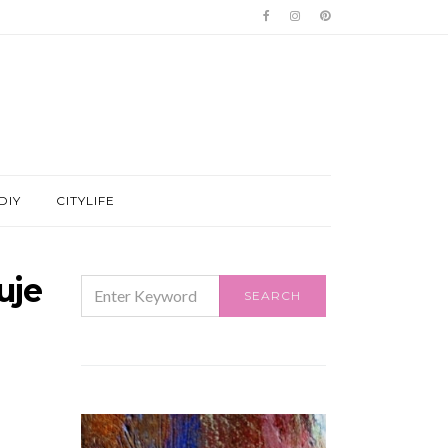
DIY
CITYLIFE
uje
SEARCH
SEARCH
FOR: