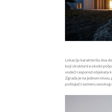
Lokaciju karakterišu dva 
koji strukturira okolni polj
vodeći raspored objekata k
Zgrada je na jednom nivou, p
poštujući razmeru seoskog 