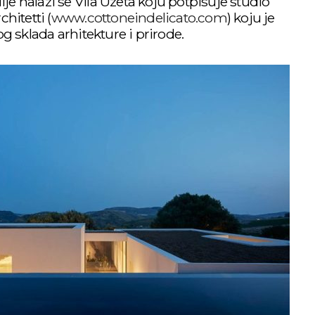
lije nalazi se Vila Uzeta koju potpisuje studio
hitetti (
www.cottoneindelicato.com
) koju je
g sklada arhitekture i prirode.