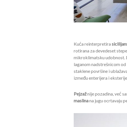
Kuća reinterpretira
sicilija
rotirana za devedeset stepe
mikroklimatsku udobnost. D
laganom nadstrešnicom od kor
staklene površine i ublažava
između enterijera i eksterije
Pejzaž
nije pozadina, već s
maslina
na jugu ocrtavaju pe