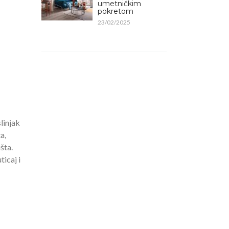
umetničkim
pokretom
23/02/2025
slinjak
a,
šta.
icaj i