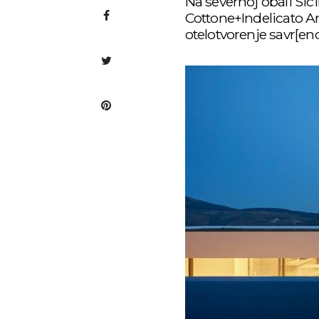
Na severnoj obali Sici
Cottone+Indelicato Arc
otelotvorenje savr[eno