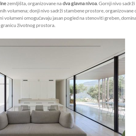
ine
zemljišta, organizovane na
dva glavna nivoa
. Gornji nivo sadrži
renih volumena; donji nivo sadrži stambene prostore, organizovane
ni volumeni omogućavaju jasan pogled na stenoviti greben, domina
 granicu životnog prostora.