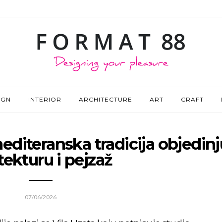
IGN
INTERIOR
ARCHITECTURE
ART
CRAFT
 mediteranska tradicija objedinj
tekturu i pejzaž
07/06/2026