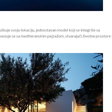
luškuje svoju lokaciju, jednostavan model koji se integriše sa
vezuje se sa mediteranskim pejzažom, stvarajući životne prostore 