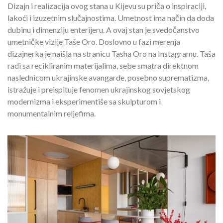
Dizajn i realizacija ovog stana u Kijevu su priča o inspiraciji,
lakoći i izuzetnim slučajnostima. Umetnost ima način da doda
dubinu i dimenziju enterijeru. A ovaj stan je svedočanstvo
umetničke vizije Taše Oro. Doslovno u fazi merenja
dizajnerka je naišla na stranicu Tasha Oro na Instagramu. Taša
radi sa recikliranim materijalima, sebe smatra direktnom
naslednicom ukrajinske avangarde, posebno suprematizma,
istražuje i preispituje fenomen ukrajinskog sovjetskog
modernizma i eksperimentiše sa skulpturom i
monumentalnim reljefima.