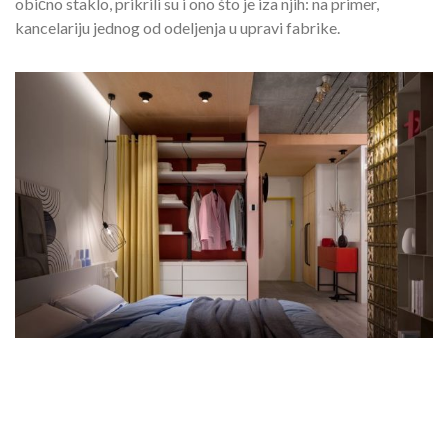
obično staklo, prikrili su i ono što je iza njih: na primer,
kancelariju jednog od odeljenja u upravi fabrike.