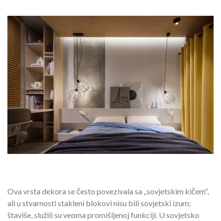
Ova vrsta dekora se često povezivala sa „sovjetskim kičem“,
ali u stvarnosti stakleni blokovi nisu bili sovjetski izum;
štaviše, služili su veoma promišljenoj funkciji. U sovjetsko