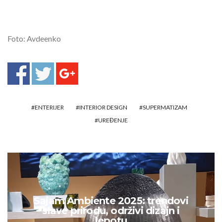
Foto: Avdeenko
ENTERIJER
INTERIOR DESIGN
SUPERMATIZAM
UREĐENJE
Sajam Ambiente 2025: trendovi
slave prirodu, održivi dizajn i
lepotu