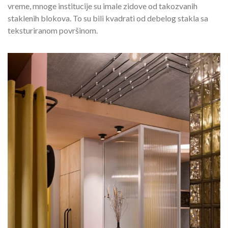
vreme, mnoge institucije su imale zidove od takozvanih
staklenih blokova. To su bili kvadrati od debelog stakla sa
teksturiranom površinom.