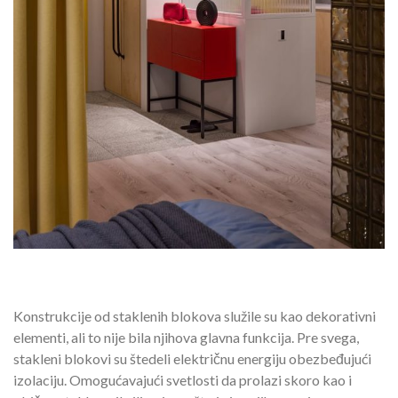
Konstrukcije od staklenih blokova služile su kao dekorativni
elementi, ali to nije bila njihova glavna funkcija. Pre svega,
stakleni blokovi su štedeli električnu energiju obezbeđujući
izolaciju. Omogućavajući svetlosti da prolazi skoro kao i