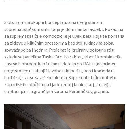
S obzirom na ukupni koncept dizajna ovog stana u
suprematističkom stilu, boja je dominantan aspekt. Pozadina
za suprematističke kompozicije je uvek bela, koja se koristila
za zidove u ključnim prostorima kao što su dnevna soba,
spavaća soba i hodnik. Projekat je kreiran u potpunosti u
skladu sa panelima Tasha Oro. Karakter, izbor i kombinacija
završnih obrada, kao i nijanse detalja po RAL-u (na primer,
noge stolice u kuhinji i lavabo u kupatilu, kao i komoda u
hodniku) sve se savršeno uklapa. Suprematistički motivi u
kupatilskim pločicama i jarko žutoj kuhinjskoj „kecelji”
upotpunjeni su grafičkim šarama keramičkog granita.