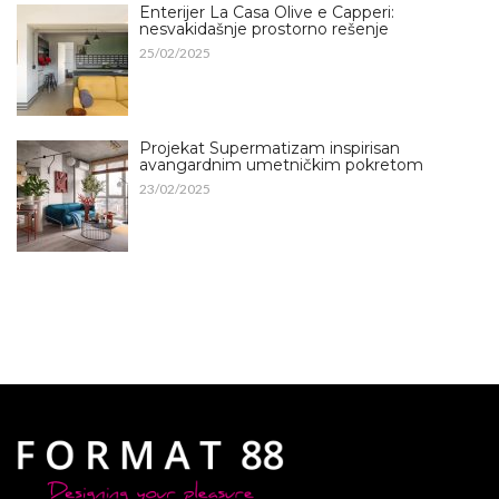
Enterijer La Casa Olive e Capperi:
nesvakidašnje prostorno rešenje
25/02/2025
Projekat Supermatizam inspirisan
avangardnim umetničkim pokretom
23/02/2025