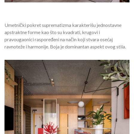
Umetnički pokret suprematizma karakterišu jednostavne
apstraktne forme kao što su kvadrati, krugovi i
pravougaonici raspoređeni na način koji stvara osećaj
ravnoteže i harmonije. Boja je dominantan aspekt ovog stila.