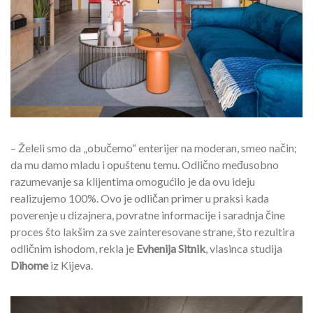
– Želeli smo da „obučemo“ enterijer na moderan, smeo način;
da mu damo mladu i opuštenu temu. Odlično međusobno
razumevanje sa klijentima omogućilo je da ovu ideju
realizujemo 100%. Ovo je odličan primer u praksi kada
poverenje u dizajnera, povratne informacije i saradnja čine
proces što lakšim za sve zainteresovane strane, što rezultira
odličnim ishodom, rekla je
Evhenija Sitnik
, vlasinca studija
Dihome
iz Kijeva.