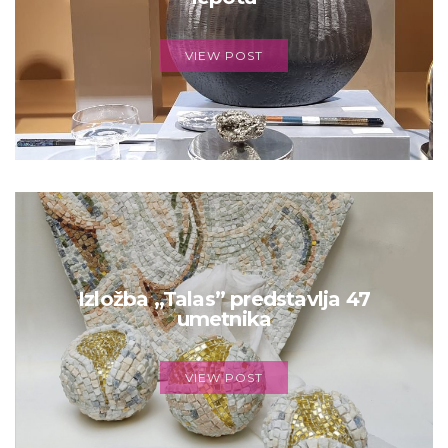
VIEW POST
Izložba „Talas” predstavlja 47
umetnika
VIEW POST