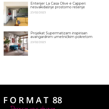
Enterijer La Casa Olive e Capperi:
nesvakidašnje prostorno rešenje
25/02/2025
Projekat Supermatizam inspirisan
avangardnim umetničkim pokretom
23/02/2025