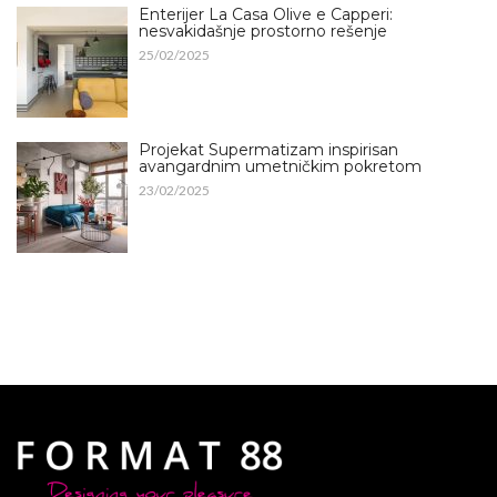
Enterijer La Casa Olive e Capperi:
nesvakidašnje prostorno rešenje
25/02/2025
Projekat Supermatizam inspirisan
avangardnim umetničkim pokretom
23/02/2025