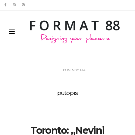
POSTS
BY
TAG
putopis
Toronto: „Nevini