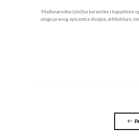
Mađunarodna izložba keramike i kupatilske op
ulogu pravog epicentra dizajna, arhitekture, t
Posts
P
navigation