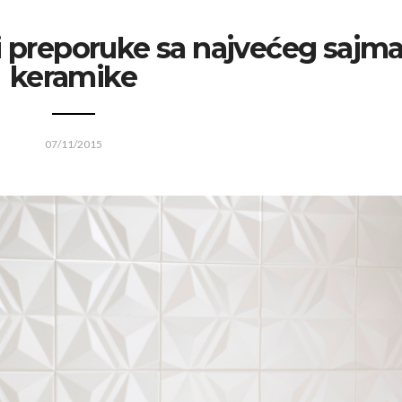
 i preporuke sa najvećeg sajm
keramike
07/11/2015