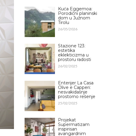
Kuća Eggemoa:
Porodični planinski
dom u Južnom
Tirolu
26/05/2026
Stazione 123:
estetika
eklekticizma u
prostoru radosti
26/02/2025
Enterijer La Casa
Olive e Capperi:
nesvakidašnje
prostorno rešenje
25/02/2025
Projekat
Supermatizam
inspirisan
avangardnim