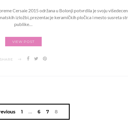
reme Cersaie 2015 održana u Bolonji potvrdila je svoju višedecen
ematskih izložbi, prezentacje keramičkih pločica i mesto susreta st
publike…
VIEW POST
SHARE
revious
1
…
6
7
8