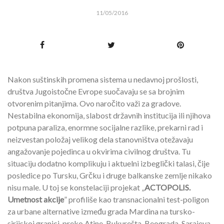
11/05/2016
Nakon suštinskih promena sistema u nedavnoj prošlosti,
društva Jugoistočne Evrope suočavaju se sa brojnim
otvorenim pitanjima. Ovo naročito važi za gradove.
Nestabilna ekonomija, slabost državnih institucija ili njihova
potpuna paraliza, enormne socijalne razlike, prekarni rad i
neizvestan položaj velikog dela stanovništva otežavaju
angažovanje pojedinca u okvirima civilnog društva. Tu
situaciju dodatno komplikuju i aktuelni izbeglički talasi, čije
posledice po Tursku, Grčku i druge balkanske zemlje nikako
nisu male. U toj se konstelaciji projekat „
ACTOPOLIS.
Umetnost akcije
” profiliše kao transnacionalni test-poligon
za urbane alternative između grada Mardina na tursko-
sirijskoj granici, preko Atine, Bukurešta, Beograda, Sarajeva,