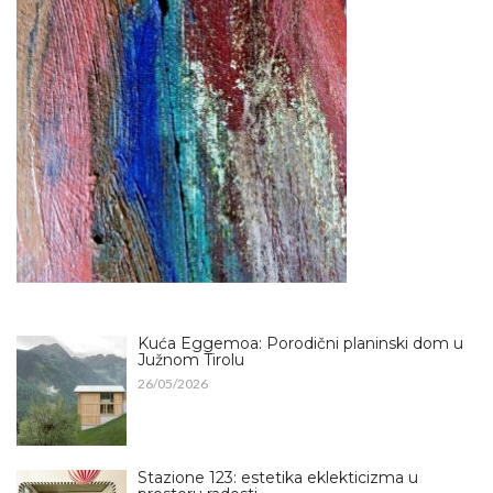
Kuća Eggemoa: Porodični planinski dom u
Južnom Tirolu
26/05/2026
Stazione 123: estetika eklekticizma u