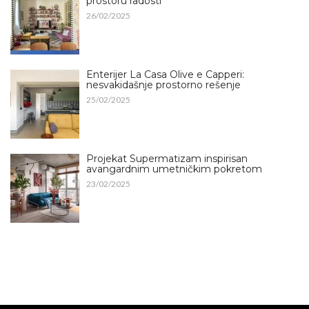
prostoru radosti
26/02/2025
Enterijer La Casa Olive e Capperi:
nesvakidašnje prostorno rešenje
25/02/2025
Projekat Supermatizam inspirisan
avangardnim umetničkim pokretom
23/02/2025