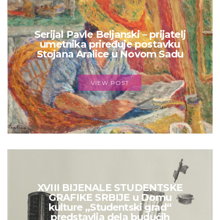
Serijal Pavle Beljanski – prijatelj
umetnika priređuje postavku
Stojana Aralice u Novom Sadu
VIEW POST
XVIII BIJENALE STUDENTSKE
GRAFIKE SRBIJE u Domu
kulture „Studentski grad“
predstavlja dela budućih