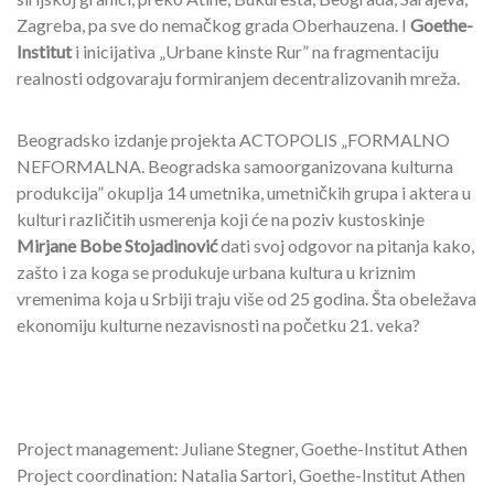
Zagreba, pa sve do nemačkog grada Oberhauzena. I
Goethe-
Institut
i inicijativa „Urbane kinste Rur” na fragmentaciju
realnosti odgovaraju formiranjem decentralizovanih mreža.
Beogradsko izdanje projekta ACTOPOLIS „FORMALNO
NEFORMALNA. Beogradska samoorganizovana kulturna
produkcija” okuplja 14 umetnika, umetničkih grupa i aktera u
kulturi različitih usmerenja koji će na poziv kustoskinje
Mirjane Bobe Stojadinović
dati svoj odgovor na pitanja kako,
zašto i za koga se produkuje urbana kultura u kriznim
vremenima koja u Srbiji traju više od 25 godina. Šta obeležava
ekonomiju kulturne nezavisnosti na početku 21. veka?
Project management: Juliane Stegner, Goethe-Institut Athen
Project coordination: Natalia Sartori, Goethe-Institut Athen