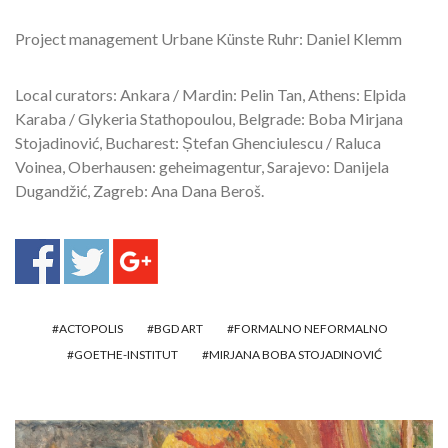
Project management Urbane Künste Ruhr: Daniel Klemm
Local curators: Ankara / Mardin: Pelin Tan, Athens: Elpida
Karaba / Glykeria Stathopoulou, Belgrade: Boba Mirjana
Stojadinović, Bucharest: Ștefan Ghenciulescu / Raluca
Voinea, Oberhausen: geheimagentur, Sarajevo: Danijela
Dugandžić, Zagreb: Ana Dana Beroš.
ACTOPOLIS
BGD ART
FORMALNO NEFORMALNO
GOETHE-INSTITUT
MIRJANA BOBA STOJADINOVIĆ