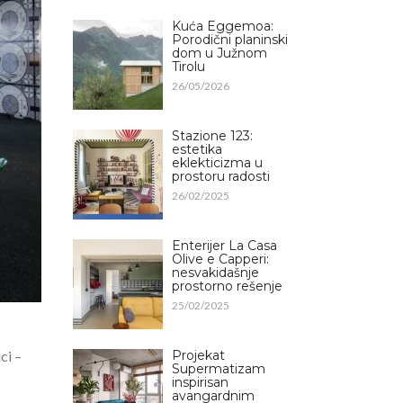
Kuća Eggemoa:
Porodični planinski
dom u Južnom
Tirolu
26/05/2026
Stazione 123:
estetika
eklekticizma u
prostoru radosti
26/02/2025
Enterijer La Casa
Olive e Capperi:
nesvakidašnje
prostorno rešenje
25/02/2025
ci –
Projekat
Supermatizam
inspirisan
avangardnim