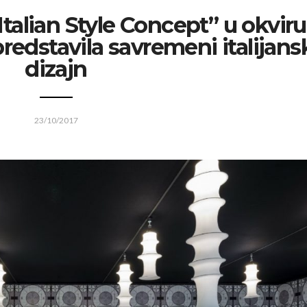
 Italian Style Concept” u okviru
redstavila savremeni italijans
dizajn
23/10/2017