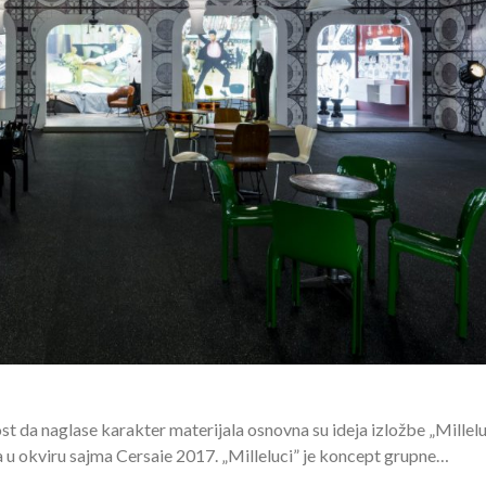
t da naglase karakter materijala osnovna su ideja izložbe „Millelu
na u okviru sajma Cersaie 2017. „Milleluci” je koncept grupne…