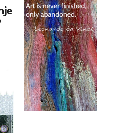
nje
o