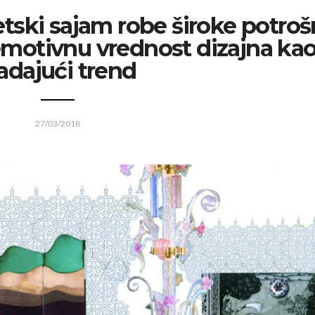
tski sajam robe široke potroš
 emotivnu vrednost dizajna ka
adajući trend
27/03/2018