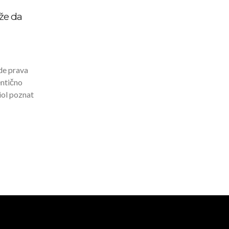
že da
ude prava
entično
iol poznat
…