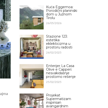
Kuća Eggemoa:
Porodični planinski
dom u Južnom
Tirolu
26/05/2026
Stazione 123:
estetika
eklekticizma u
prostoru radosti
26/02/2025
Enterijer La Casa
Olive e Capperi:
nesvakidašnje
prostorno rešenje
25/02/2025
sajma
Projekat
Supermatizam
inspirisan
avangardnim