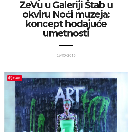
ZeVu u Galeriji Štab u
okviru Noći muzeja:
koncept hodajuće
umetnosti
16/05/2016
Save