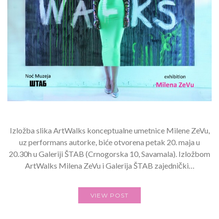
Izložba slika ArtWalks konceptualne umetnice Milene ZeVu,
uz performans autorke, biće otvorena petak 20. maja u
20.30h u Galeriji ŠTAB (Crnogorska 10, Savamala). Izložbom
ArtWalks Milena ZeVu i Galerija ŠTAB zajednički…
VIEW POST