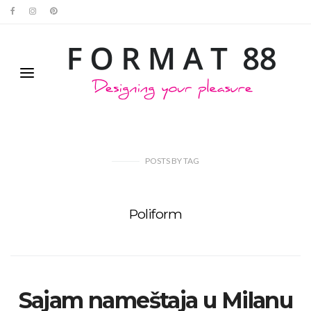
POSTS
BY
TAG
Poliform
Sajam nameštaja u Milanu