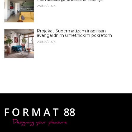
25/02/2025
Projekat Supermatizam inspirisan
avangardnim umetničkim pokretom
23/02/2025