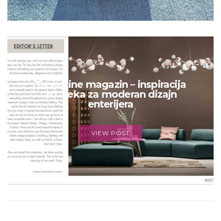
Trendzine magazin – inspiracija
20. veka za moderan dizajn
enterijera
VIEW POST