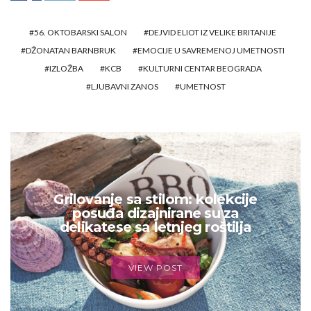
56. OKTOBARSKI SALON
DEJVID ELIOT IZ VELIKE BRITANIJE
DŽONATAN BARNBRUK
EMOCIJE U SAVREMENOJ UMETNOSTI
IZLOŽBA
KCB
KULTURNI CENTAR BEOGRADA
LJUBAVNI ZANOS
UMETNOST
Grilovanje sa stilom: kolekcije
posuđa dizajnirane su za
delikatese sa letnjeg roštilja
VIEW POST