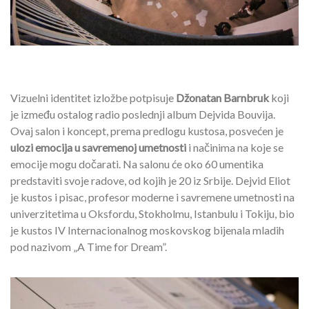
Vizuelni identitet izložbe potpisuje
Džonatan Barnbruk
koji
je između ostalog radio poslednji album Dejvida Bouvija.
Ovaj salon i koncept, prema predlogu kustosa, posvećen je
ulozi emocija u savremenoj umetnosti
i načinima na koje se
emocije mogu dočarati. Na salonu će oko 60 umentika
predstaviti svoje radove, od kojih je 20 iz Srbije. Dejvid Eliot
je kustos i pisac, profesor moderne i savremene umetnosti na
univerzitetima u Oksfordu, Stokholmu, Istanbulu i Tokiju, bio
je kustos IV Internacionalnog moskovskog bijenala mladih
pod nazivom „A Time for Dream”.