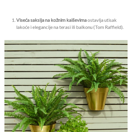
Viseća saksija na kožnim kaiševima
ostavlja utisak
lakoće i elegancije na terasi ili balkonu (Tom Raffield).