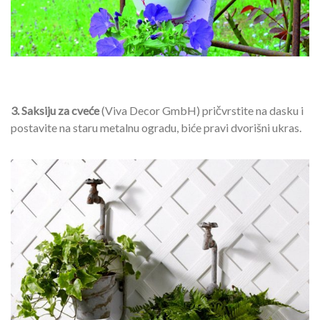
3. Saksiju za cveće
(Viva Decor GmbH) pričvrstite na dasku i
postavite na staru metalnu ogradu, biće pravi dvorišni ukras.