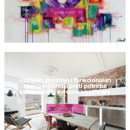
VIEW POST
Udoban, prostran i funkcionalan
stan u Holandiji prati potrebe
savremenog evropskog stanara
VIEW POST