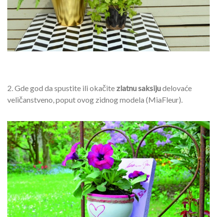
2. Gde god da spustite ili okačite
zlatnu saksiju
delovaće
veličanstveno, poput ovog zidnog modela (MiaFleur).