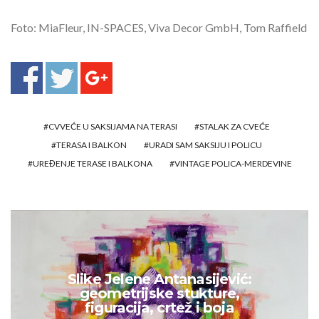
Foto: MiaFleur, IN-SPACES, Viva Decor GmbH, Tom Raffield
CVVEĆE U SAKSIJAMA NA TERASI
STALAK ZA CVEĆE
TERASA I BALKON
URADI SAM SAKSIJU I POLICU
UREĐENJE TERASE I BALKONA
VINTAGE POLICA-MERDEVINE
Slike Jelene Antanasijević:
geometrijske stukture,
figuracija, crtež i boja