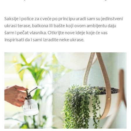
Saksije i police za cveće po principu uradi sam su jedinstveni
ukrasi terase, balkona ili bašte koji ovom ambijentu daju
šarm i pečat vlasnika. Otkrijte nove ideje koje će vas
inspirisati da i sami izradite neke ukrase.