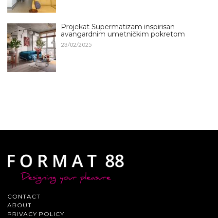
Projekat Supermatizam inspirisan
avangardnim umetničkim pokretom
23/02/2025
CONTACT
ABOUT
PRIVACY POLICY