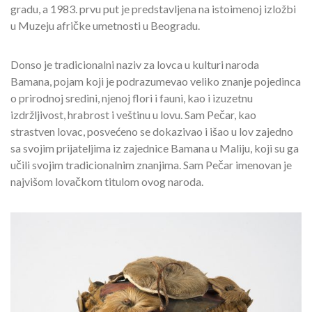
gradu, a 1983. prvu put je predstavljena na istoimenoj izložbi
u Muzeju afričke umetnosti u Beogradu.
Donso je tradicionalni naziv za lovca u kulturi naroda
Bamana, pojam koji je podrazumevao veliko znanje pojedinca
o prirodnoj sredini, njenoj flori i fauni, kao i izuzetnu
izdržljivost, hrabrost i veštinu u lovu. Sam Pečar, kao
strastven lovac, posvećeno se dokazivao i išao u lov zajedno
sa svojim prijateljima iz zajednice Bamana u Maliju, koji su ga
učili svojim tradicionalnim znanjima. Sam Pečar imenovan je
najvišom lovačkom titulom ovog naroda.