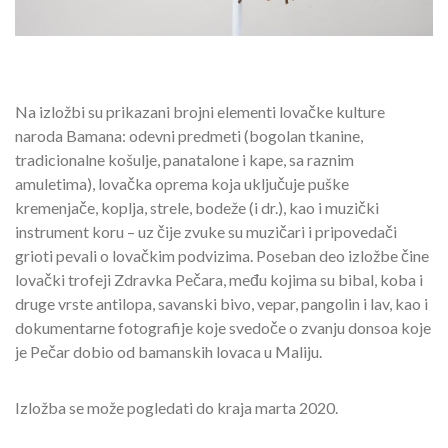
Na izložbi su prikazani brojni elementi lovačke kulture
naroda Bamana: odevni predmeti (bogolan tkanine,
tradicionalne košulje, panatalone i kape, sa raznim
amuletima), lovačka oprema koja uključuje puške
kremenjače, koplja, strele, bodeže (i dr.), kao i muzički
instrument koru – uz čije zvuke su muzičari i pripovedači
grioti pevali o lovačkim podvizima. Poseban deo izložbe čine
lovački trofeji Zdravka Pečara, među kojima su bibal, koba i
druge vrste antilopa, savanski bivo, vepar, pangolin i lav, kao i
dokumentarne fotografije koje svedoče o zvanju donsoa koje
je Pečar dobio od bamanskih lovaca u Maliju.
Izložba se može pogledati do kraja marta 2020.