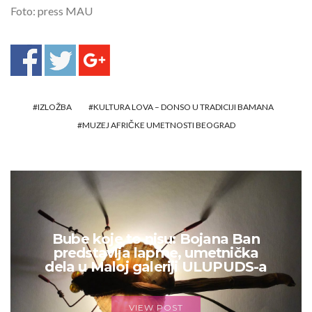
Foto: press MAU
IZLOŽBA
KULTURA LOVA – DONSO U TRADICIJI BAMANA
MUZEJ AFRIČKE UMETNOSTI BEOGRAD
Bube koje to nisu: Bojana Ban
predstavlja lapme, umetnička
dela u Maloj galeriji ULUPUDS-a
VIEW POST