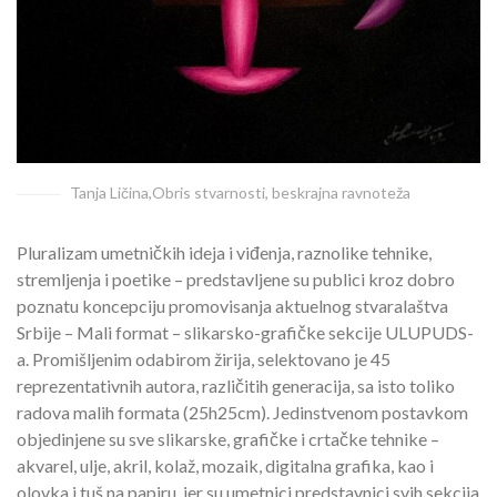
Tanja Ličina,Obris stvarnosti, beskrajna ravnoteža
Pluralizam umetničkih ideja i viđenja, raznolike tehnike,
stremljenja i poetike – predstavljene su publici kroz dobro
poznatu koncepciju promovisanja aktuelnog stvaralaštva
Srbije – Mali format – slikarsko-grafičke sekcije ULUPUDS-
a. Promišljenim odabirom žirija, selektovano je 45
reprezentativnih autora, različitih generacija, sa isto toliko
radova malih formata (25h25cm). Jedinstvenom postavkom
objedinjene su sve slikarske, grafičke i crtačke tehnike –
akvarel, ulje, akril, kolaž, mozaik, digitalna grafika, kao i
olovka i tuš na papiru, jer su umetnici predstavnici svih sekcija