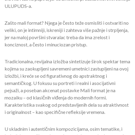
ULUPUDS-a.
Zašto mali format? Njega je često teže osmisliti i ostvariti no
veliki, on je intimniji, iskreniji i zahteva više pažnje i strpljenja,
jer na maloj površini stvaralac treba da ima zrelost i
konciznost, a često i minuciozan pristup.
Tradicionalna, revijalna izložba sintetizuje širok spektar tema
kojima su zaokupljeni savremeni umetnici zastupljeni na ovoj
izložbi, i kreće se od figurativnog do apstraktnog i
semantičkog. U fokusu su portreti i realni i asocijativni
pejsaži, a poseban akcenat postavke Mali format je na
mozaiku – od klasičnih viđenja do modernih formi.
Karakteristika svakog od predstavljenih dela su atraktivnost
i originalnost – kao specifične refleksije vremena.
U skladnim i autentičnim kompozicijama, osim tematike, i