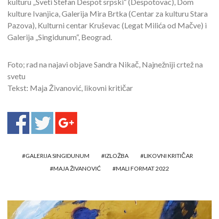
kulturu „Sveti Stefan Despot srpski“ (Despotovac), Dom
kulture Ivanjica, Galerija Mira Brtka (Centar za kulturu Stara
Pazova), Kulturni centar Kruševac (Legat Milića od Mačve) i
Galerija „Singidunum“, Beograd.
Foto; rad na najavi objave Sandra Nikač, Najnežniji crtež na
svetu
Tekst: Maja Živanović, likovni kritičar
GALERIJA SINGIDUNUM
IZLOŽBA
LIKOVNI KRITIČAR
MAJA ŽIVANOVIĆ
MALI FORMAT 2022