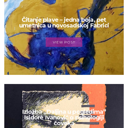
Čitanje plave – jedna boja, pet
umetnica u novosadskoj Fabrici
VIEW POST
Izložba „Daljina u pogledima”
Isidore Ivanović o psihologiji
čoveka