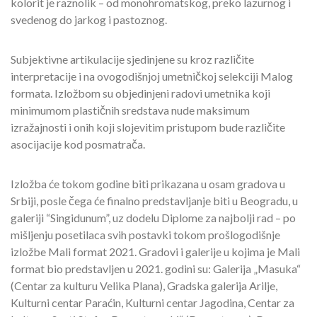
kolorit je raznolik – od monohromatskog, preko lazurnog i
svedenog do jarkog i pastoznog.
Subjektivne artikulacije sjedinjene su kroz različite
interpretacije i na ovogodišnjoj umetničkoj selekciji Malog
formata. Izložbom su objedinjeni radovi umetnika koji
minimumom plastičnih sredstava nude maksimum
izražajnosti i onih koji slojevitim pristupom bude različite
asocijacije kod posmatrača.
Izložba će tokom godine biti prikazana u osam gradova u
Srbiji, posle čega će finalno predstavljanje biti u Beogradu, u
galeriji “Singidunum”, uz dodelu Diplome za najbolji rad – po
mišljenju posetilaca svih postavki tokom prošlogodišnje
izložbe Mali format 2021. Gradovi i galerije u kojima je Mali
format bio predstavljen u 2021. godini su: Galerija „Masuka“
(Centar za kulturu Velika Plana), Gradska galerija Arilje,
Kulturni centar Paraćin, Kulturni centar Jagodina, Centar za