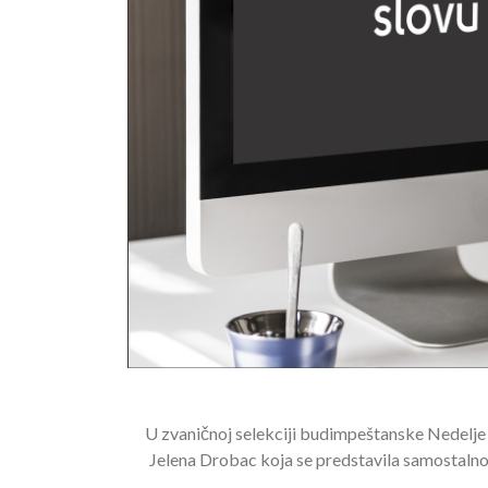
U zvaničnoj selekciji budimpeštanske Nedelje
Jelena Drobac koja se predstavila samostaln