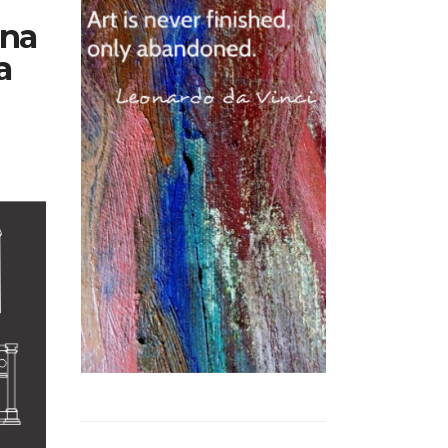
ena
a