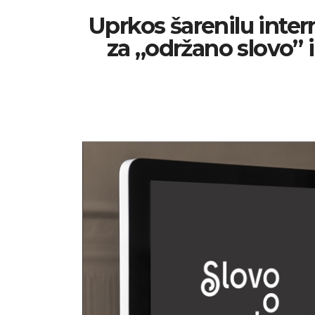
Uprkos šarenilu inte
za „održano slovo” i