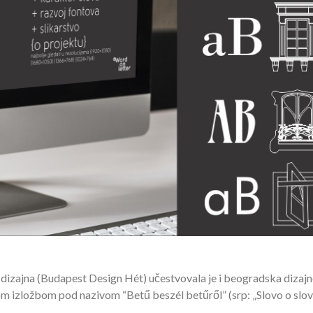
 dizajna (Budapest Design Hét) učestvovala je i beogradska dizaj
om izložbom pod nazivom “Betű beszél betűről” (srp: „Slovo o slo