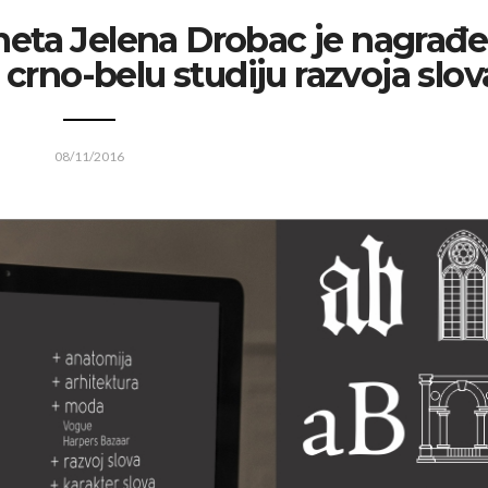
rneta Jelena Drobac je nagrađ
 crno-belu studiju razvoja slov
08/11/2016