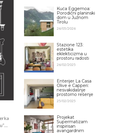
Kuća Eggemoa:
Porodični planinski
dom u Južnom
Tirolu
26/05/2026
Stazione 123:
estetika
eklekticizma u
prostoru radosti
26/02/2025
Enterijer La Casa
Olive e Capperi:
nesvakidašnje
prostorno rešenje
25/02/2025
Projekat
nerka
Supermatizam
vu”…
inspirisan
avangardnim