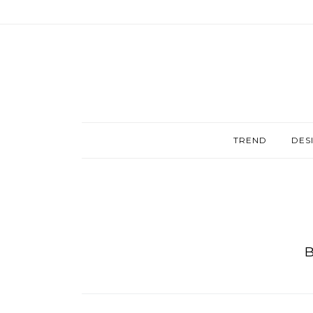
TREND
DES
B