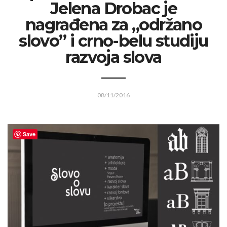
Jelena Drobac je
nagrađena za „održano
slovo” i crno-belu studiju
razvoja slova
08/11/2016
Save