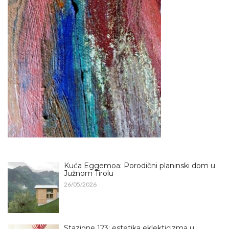
Kuća Eggemoa: Porodični planinski dom u
Južnom Tirolu
26/05/2026
Stazione 123: estetika eklekticizma u