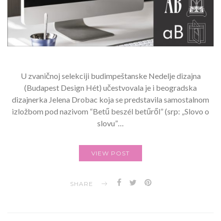
U zvaničnoj selekciji budimpeštanske Nedelje dizajna
(Budapest Design Hét) učestvovala je i beogradska
dizajnerka Jelena Drobac koja se predstavila samostalnom
izložbom pod nazivom “Betű beszél betűről” (srp: „Slovo o
slovu”…
VIEW POST
SHARE