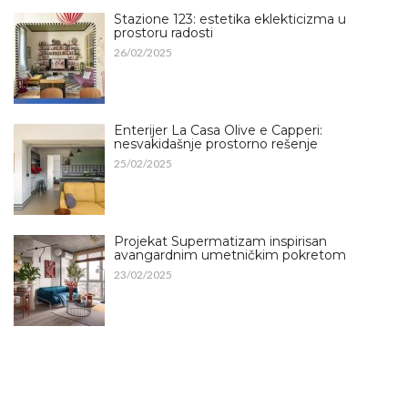
Stazione 123: estetika eklekticizma u
prostoru radosti
26/02/2025
Enterijer La Casa Olive e Capperi:
nesvakidašnje prostorno rešenje
25/02/2025
Projekat Supermatizam inspirisan
avangardnim umetničkim pokretom
23/02/2025