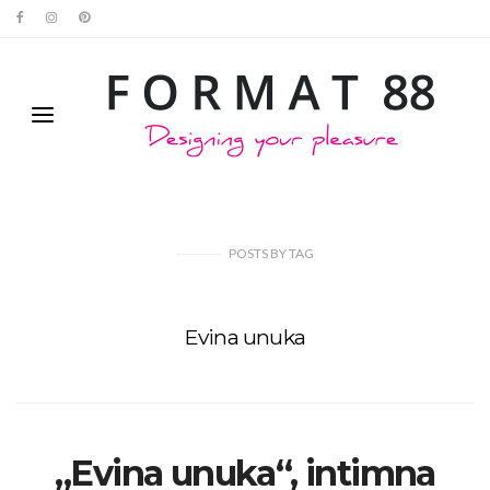
POSTS
BY
TAG
Evina unuka
„Evina unuka“, intimna