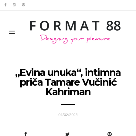
„Evina unuka“, intimna
priča Tamare Vučinić
Kahriman
01/02/2025