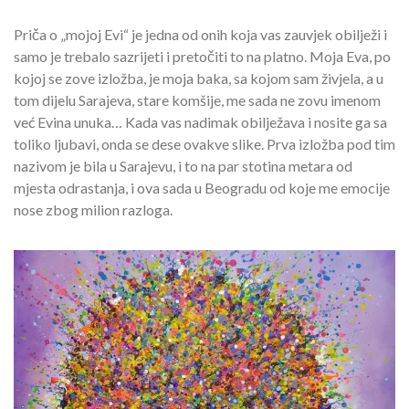
Priča o „mojoj Evi“ je jedna od onih koja vas zauvjek obilježi i
samo je trebalo sazrijeti i pretočiti to na platno. Moja Eva, po
kojoj se zove izložba, je moja baka, sa kojom sam živjela, a u
tom dijelu Sarajeva, stare komšije, me sada ne zovu imenom
već Evina unuka… Kada vas nadimak obilježava i nosite ga sa
toliko ljubavi, onda se dese ovakve slike. Prva izložba pod tim
nazivom je bila u Sarajevu, i to na par stotina metara od
mjesta odrastanja, i ova sada u Beogradu od koje me emocije
nose zbog milion razloga.