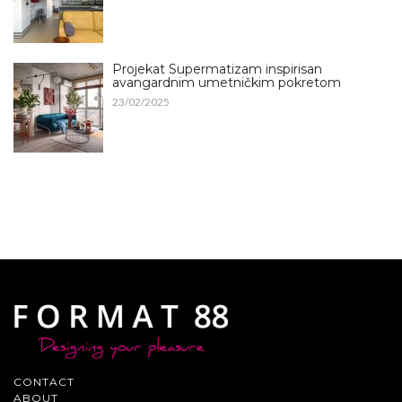
Projekat Supermatizam inspirisan
avangardnim umetničkim pokretom
23/02/2025
CONTACT
ABOUT