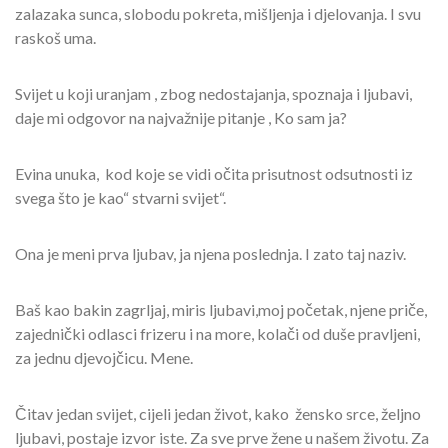
zalazaka sunca, slobodu pokreta, mišljenja i djelovanja. I svu
raskoš uma.
Svijet u koji uranjam , zbog nedostajanja, spoznaja i ljubavi,
daje mi odgovor na najvažnije pitanje , Ko sam ja?
Evina unuka, kod koje se vidi očita prisutnost odsutnosti iz
svega što je kao“ stvarni svijet“.
Ona je meni prva ljubav, ja njena poslednja. I zato taj naziv.
Baš kao bakin zagrljaj, miris ljubavi,moj početak, njene priče,
zajednički odlasci frizeru i na more, kolači od duše pravljeni,
za jednu djevojčicu. Mene.
Čitav jedan svijet, cijeli jedan život, kako žensko srce, željno
ljubavi, postaje izvor iste. Za sve prve žene u našem životu. Za