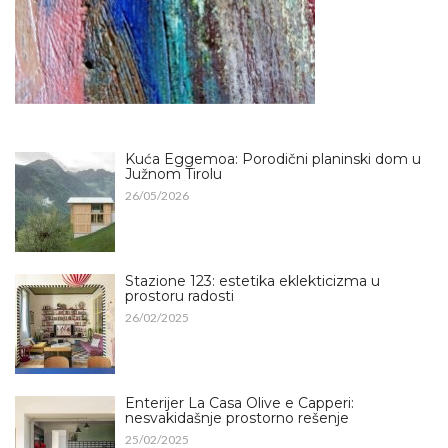
Kuća Eggemoa: Porodični planinski dom u
Južnom Tirolu
26/05/2026
Stazione 123: estetika eklekticizma u
prostoru radosti
26/02/2025
Enterijer La Casa Olive e Capperi:
nesvakidašnje prostorno rešenje
25/02/2025