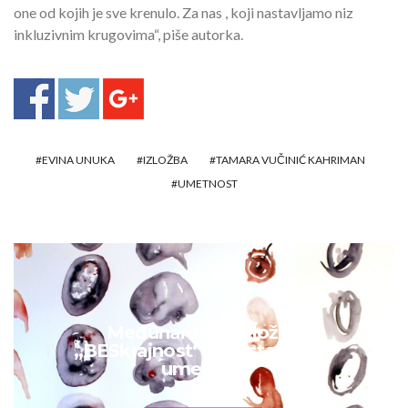
one od kojih je sve krenulo. Za nas , koji nastavljamo niz
inkluzivnim krugovima“, piše autorka.
EVINA UNUKA
IZLOŽBA
TAMARA VUČINIĆ KAHRIMAN
UMETNOST
Međunarodna izložba
„BESkrajnost“ predstavlja 60
umetnika