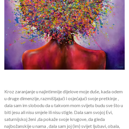
Kroz zaranjanje u najintimnije dijelove moje duše, kada odem
u druge dimenzije, razmišljajući i osjećajući svoje pretkinje ,
dala sam im slobodu da u takvom mom svijetu budu sve što u
biti jesu ali nisu smjele ili nisu stigle. Dala sam svojoj Evi,
saturnijskoj ženi ,da pokaže svoje krugove, da gleda
najbožanskije u nama , dala sam joj (im) svijet ljubavi, obala,