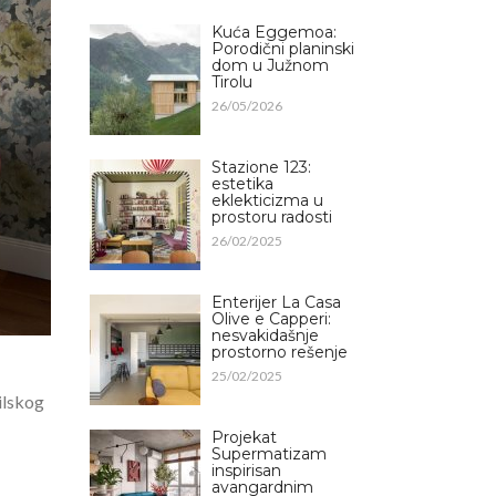
Kuća Eggemoa:
Porodični planinski
dom u Južnom
Tirolu
26/05/2026
Stazione 123:
estetika
eklekticizma u
prostoru radosti
26/02/2025
Enterijer La Casa
Olive e Capperi:
nesvakidašnje
prostorno rešenje
25/02/2025
tilskog
Projekat
Supermatizam
inspirisan
avangardnim