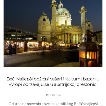
Beč: Najlepši božićni vašari i kulturni bazari u
Evropi održavaju se u austrijskoj prestonici
15/11/2018
Od sredine novembra sve do katoličkog Božića najlepši