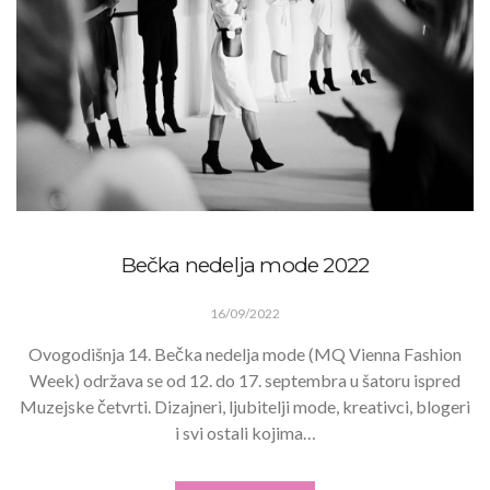
Bečka nedelja mode 2022
16/09/2022
Ovogodišnja 14. Bečka nedelja mode (MQ Vienna Fashion
Week) održava se od 12. do 17. septembra u šatoru ispred
Muzejske četvrti. Dizajneri, ljubitelji mode, kreativci, blogeri
i svi ostali kojima…