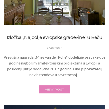
Izložba „Najbolje evropske građevine“ u Beču
26/07/2020
Prestižna nagrada „Mies van der Rohe“ dodeljuje se svake dve
godine najboljim arhitektonskim projektima u Evropi, a
poslednji put je dodeljena 2019. godine. Ona je pokazatelj
novih trendova u savremenoj…
VIEW POST