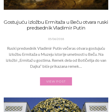
Gostujuću izložbu Ermitaža u Beču otvara ruski
predsednik Vladimir Putin
05/06/2018
Ruski predsednik Vladimir Putin večeras otvara gostujuću
izložbu Ermitaža u Muzeju istorije umetnosti u Beču. Na
izložbi „Ermitaž u gostima. Remek dela od Botičelija do van
Dajka“ biće prikazana remek…
VIEW POST