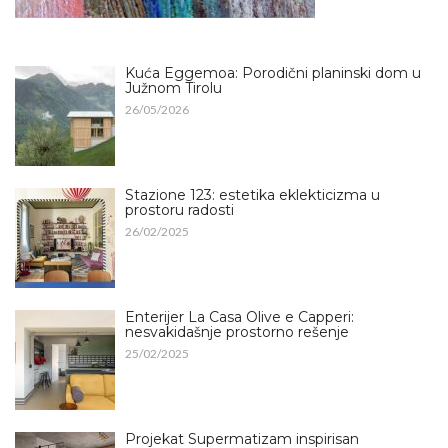
Kuća Eggemoa: Porodični planinski dom u
Južnom Tirolu
26/05/2026
Stazione 123: estetika eklekticizma u
prostoru radosti
26/02/2025
Enterijer La Casa Olive e Capperi:
nesvakidašnje prostorno rešenje
25/02/2025
Projekat Supermatizam inspirisan