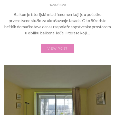
16/09/2020
Balkon je istorijski mlad fenomen koji je u početku
prvenstveno služio za ukrašavanje fasada. Oko 50 odsto
bečkih domaćinstava danas raspolaže sopstvenim prostorom
u obliku balkona, lođe ili terase koji…
VIEW POST