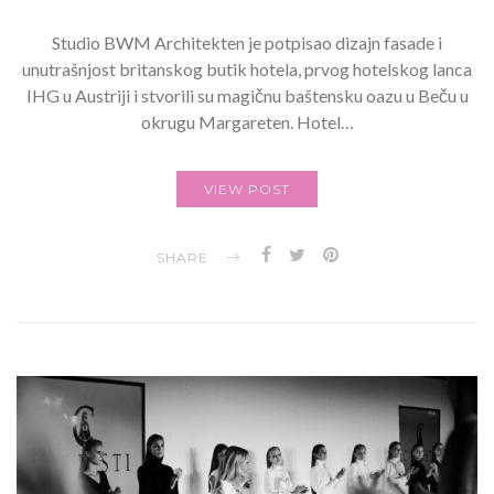
Studio BWM Architekten je potpisao dizajn fasade i
unutrašnjost britanskog butik hotela, prvog hotelskog lanca
IHG u Austriji i stvorili su magičnu baštensku oazu u Beču u
okrugu Margareten. Hotel…
VIEW POST
SHARE