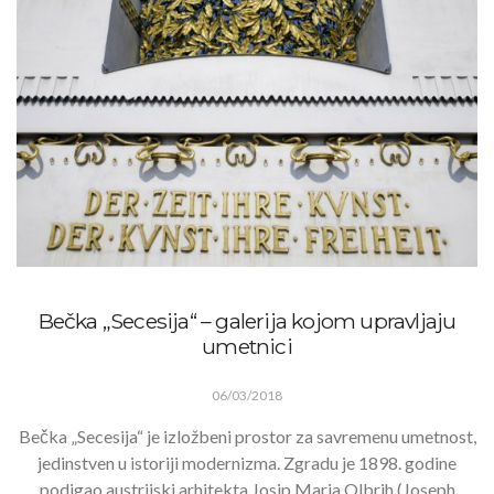
Bečka „Secesija“ – galerija kojom upravljaju
umetnici
06/03/2018
Bečka „Secesija“ je izložbeni prostor za savremenu umetnost,
jedinstven u istoriji modernizma. Zgradu je 1898. godine
podigao austrijski arhitekta Josip Maria Olbrih (Joseph