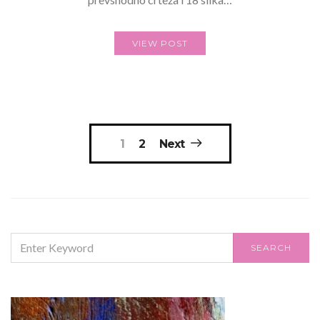
VIEW POST
Posts
1
2
Next
navigation
SEARCH
SEARCH
FOR: