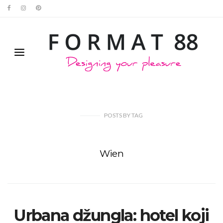
POSTS
BY
TAG
Wien
Urbana džungla: hotel koji