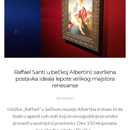
Raffael Santi u bečkoj Albertini: savršena
postavka ideala lepote velikog majstora
renesanse
28/12/2017
Izložba „Raffael“ u bečkom muzeju Albertina trebalo bi da
bude u agendi svih onih koji će novogodišnje praznike
provesti u austrijskoj prestonici. Oko 150 eksponata,
prevshodno crteža i 18 slika…