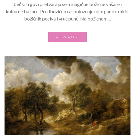
bečki trgovi pretvaraju se u magične božićne vašare i
kulturne bazare. Predbožićno raspoloženje upotpuniće mirisi
božićnih peciva i vruć punč. Na božićnom…
VIEW POST