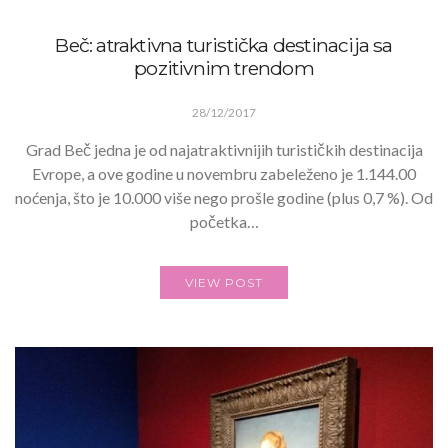
Beč: atraktivna turistička destinacija sa
pozitivnim trendom
28/12/2017
Grad Beč jedna je od najatraktivnijih turističkih destinacija
Evrope, a ove godine u novembru zabeleženo je 1.144.00
noćenja, što je 10.000 više nego prošle godine (plus 0,7 %). Od
početka…
VIEW POST