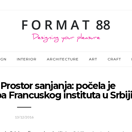
IGN
INTERIOR
ARCHITECTURE
ART
CRAFT
 Prostor sanjanja: počela je
ba Francuskog instituta u Srbij
13/12/2016