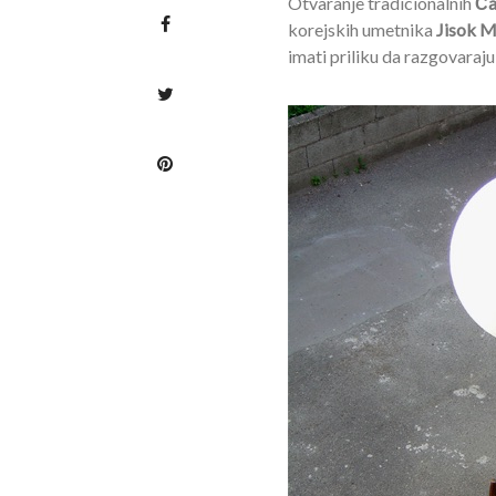
Otvaranje tradicionalnih
Ča
korejskih umetnika
Jisok M
imati priliku da razgovaraj