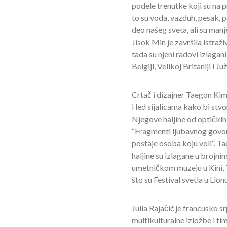
podele trenutke koji su na pr
to su voda, vazduh, pesak, p
deo našeg sveta, ali su manje
Jisok Min je završila istraž
tada su njeni radovi izlagan
Belgiji, Velikoj Britaniji i Ju
Crtač i dizajner Taegon Kim
i led sijalicama kako bi st
Njegove haljine od optički
“Fragmenti ljubavnog govora”
postaje osoba koju voli“. T
haljine su izlagane u brojn
umetničkom muzeju u Kini, 
što su Festival svetla u Lion
Julia Rajačić je francusko s
multikulturalne izložbe i t