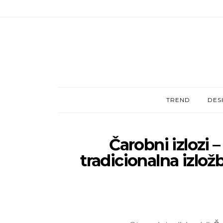
TREND
DES
Čarobni izlozi –
tradicionalna izlož