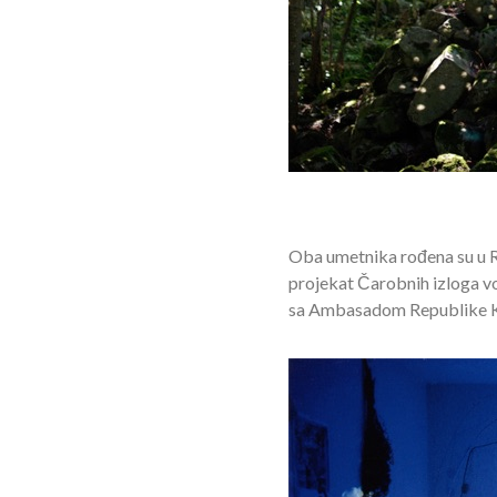
Oba umetnika rođena su u Re
projekat Čarobnih izloga v
sa Ambasadom Republike Kor