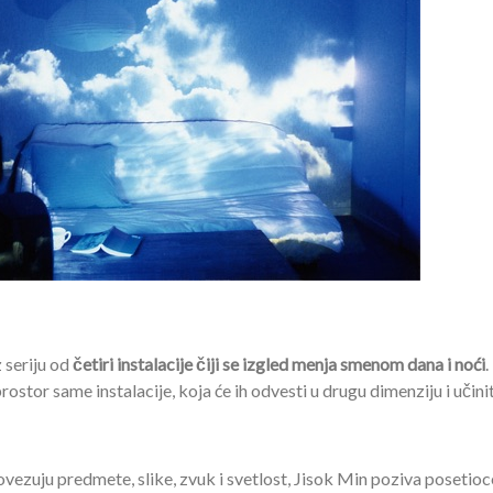
 seriju od
četiri instalacije čiji se izgled menja smenom dana i noći
.
ostor same instalacije, koja će ih odvesti u drugu dimenziju i učinit
ovezuju predmete, slike, zvuk i svetlost, Jisok Min poziva posetioc