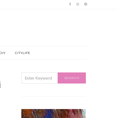
DIY
CITYLIFE
SEARCH
SEARCH
FOR:
i