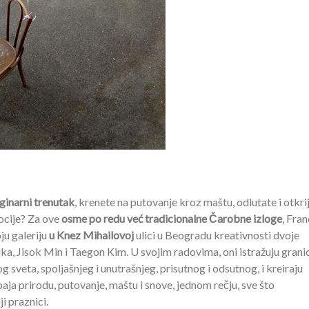
ginarni trenutak
, krenete na putovanje kroz maštu, odlutate i otkri
ocije? Za ove
osme po redu već tradicionalne Čarobne izloge
, Fra
oju galeriju
u Knez Mihailovoj
ulici u Beogradu kreativnosti dvoje
a, Jisok Min i Taegon Kim. U svojim radovima, oni istražuju grani
 sveta, spoljašnjeg i unutrašnjeg, prisutnog i odsutnog, i kreiraju
aja prirodu, putovanje, maštu i snove, jednom rečju, sve što
 praznici.