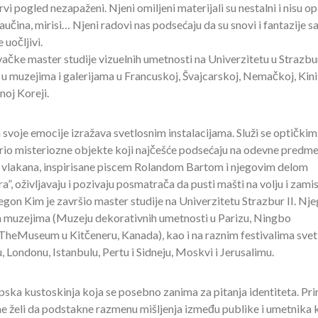
vi pogled nezapaženi. Njeni omiljeni materijali su nestalni i nisu opi
aučina, mirisi… Njeni radovi nas podsećaju da su snovi i fantazije s
 uočljivi.
ivačke master studije vizuelnih umetnosti na Univerzitetu u Strazb
i u muzejima i galerijama u Francuskoj, Švajcarskoj, Nemačkoj, Kini
žnoj Koreji.
 svoje emocije izražava svetlosnim instalacijama. Služi se optičkim
vorio misteriozne objekte koji najčešće podsećaju na odevne predme
h vlakana, inspirisane piscem Rolandom Bartom i njegovim delom
, oživljavaju i pozivaju posmatrača da pusti mašti na volju i zamis
aegon Kim je završio master studije na Univerzitetu Strazbur II. Nj
im muzejima (Muzeju dekorativnih umetnosti u Parizu, Ningbo
TheMuseum u Kitčeneru, Kanada), kao i na raznim festivalima svet
u, Londonu, Istanbulu, Pertu i Sidneju, Moskvi i Jerusalimu.
rpska kustoskinja koja se posebno zanima za pitanja identiteta. Pri
ime želi da podstakne razmenu mišljenja između publike i umetnika 