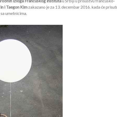
robnih izloga Francuskog instituta
u Srbiji u prisustvu francusko-
in i Taegon Kim
zakazano je za 13. decembar 2016. kada će prisut
u sa umetnicima.