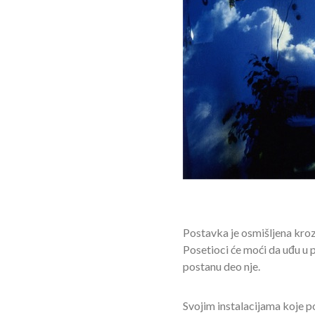
Postavka je osmišljena kroz
Posetioci će moći da uđu u pr
postanu deo nje.
Svojim instalacijama koje p