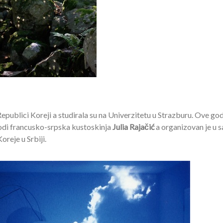
publici Koreji a studirala su na Univerzitetu u Strazburu. Ove go
odi francusko-srpska kustoskinja
Julia Rajačić
a organizovan je u s
eje u Srbiji.