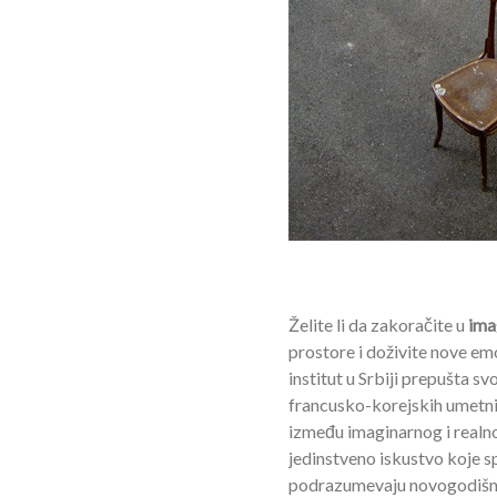
Želite li da zakoračite u
ima
prostore i doživite nove em
institut u Srbiji prepušta sv
francusko-korejskih umetnik
između imaginarnog i realnog
jedinstveno iskustvo koje sp
podrazumevaju novogodišnji