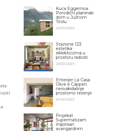
Kuća Eggemoa:
Porodični planinski
dom u Južnom
Tirolu
26/05/2026
Stazione 123:
estetika
eklekticizma u
prostoru radosti
26/02/2025
Enterijer La Casa
Olive e Capperi:
jete
nesvakidašnje
ncuski
prostorno rešenje
25/02/2025
ce
Projekat
Supermatizam
inspirisan
avangardnim