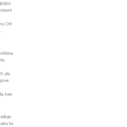
pljivi:
astavni
uru. Od
,
 nitima
te.
li „da
egove
la, kao
ređuje
kako bi