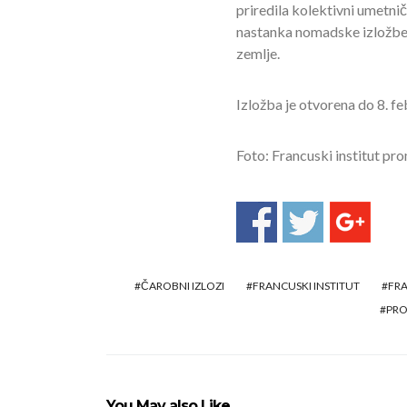
priredila kolektivni umetničk
nastanka nomadske izložbe 
zemlje.
Izložba je otvorena do 8. f
Foto: Francuski institut pr
ČAROBNI IZLOZI
FRANCUSKI INSTITUT
FRA
PRO
You May also Like