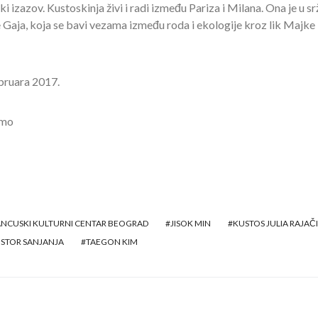
i izazov. Kustoskinja živi i radi između Pariza i Milana. Ona je u sr
Gaja, koja se bavi vezama između roda i ekologije kroz lik Majke
ebruara 2017.
omo
NCUSKI KULTURNI CENTAR BEOGRAD
JISOK MIN
KUSTOS JULIA RAJAČ
STOR SANJANJA
TAEGON KIM