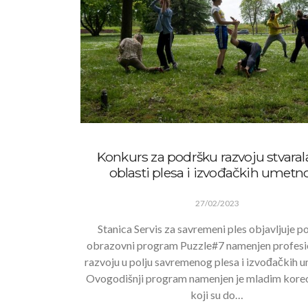
Konkurs za podršku razvoju stvaral
oblasti plesa i izvođačkih umetno
27/02/2023
Stanica Servis za savremeni ples objavljuje p
obrazovni program Puzzle#7 namenjen profes
razvoju u polju savremenog plesa i izvođačkih u
Ovogodišnji program namenjen je mladim kore
koji su do…