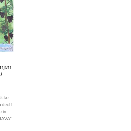
enjen
u
adske
 deci i
oziv
NAVA“