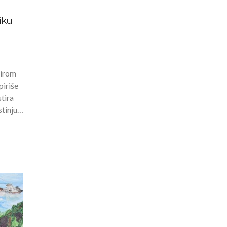
iku
širom
piriše
tira
stinju…