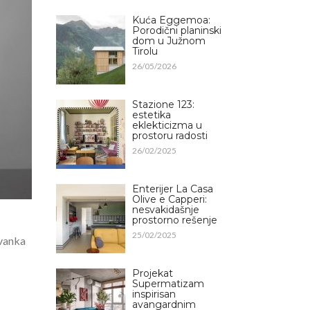
Kuća Eggemoa:
Porodični planinski
dom u Južnom
Tirolu
26/05/2026
Stazione 123:
estetika
eklekticizma u
prostoru radosti
26/02/2025
Enterijer La Casa
Olive e Capperi:
nesvakidašnje
prostorno rešenje
25/02/2025
ovanka
Projekat
Supermatizam
inspirisan
avangardnim