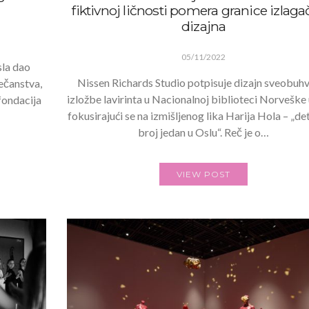
fiktivnoj ličnosti pomera granice izlag
dizajna
05/11/2022
sla dao
Nissen Richards Studio potpisuje dizajn sveobuh
ečanstva,
izložbe lavirinta u Nacionalnoj biblioteci Norveške 
fondacija
fokusirajući se na izmišljenog lika Harija Hola – „de
broj jedan u Oslu“. Reč je o…
VIEW POST