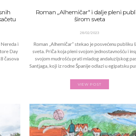
snih
Roman „Alhemičar“ i dalje pleni publ
kačetu
širom sveta
28/02/2023
 Nereda i
Roman „Alhemičar“ stekao je posvećenu publiku 
Store Day
sveta. Priča koja pleni svojom jednostavnošću i ins
 18 časova
svojom mudrošću prati mladog andaluzijskog pas
Santjaga, koji iz rodne Španije odlazi u egipatsku pu
VIEW POST