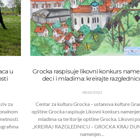
aca u
Grocka raspisuje likovni konkurs nam
sti
deci i mladima: kreirajte razglednic
08/02/2023
oziv za
Centar za kulturu Grocka – ustanova kulture Gr
ionalnom
opštine Grocka raspisuje Likovni konkurs namenjen
metnosti.
mladima sa teritorije opštine Grocka. Likovni p
ografima
„KREIRAJ RAZGLEDNICU – GROCKA KRAJ DU
namenjen…