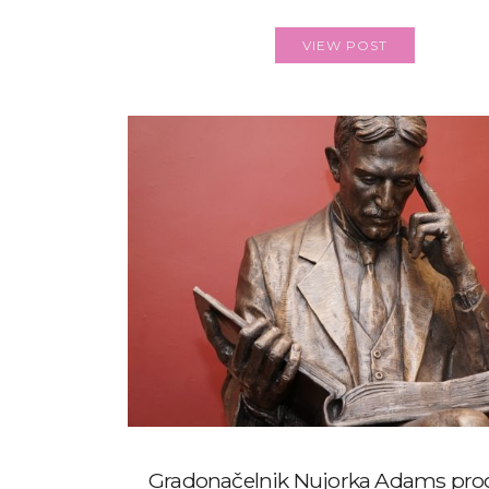
VIEW POST
Gradonačelnik Nujorka Adams prog