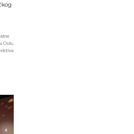
ačkog
vatne
u Oslu,
tektiva