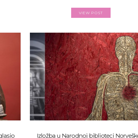
VIEW POST
lasio
Izložba u Narodnoj biblioteci Norvešk