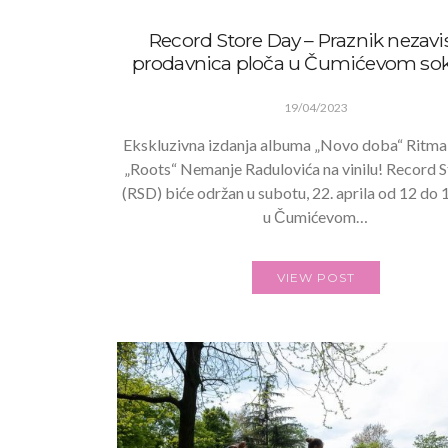
Record Store Day – Praznik nezavi
prodavnica ploča u Čumićevom so
19/04/2023
Ekskluzivna izdanja albuma „Novo doba“ Ritma
„Roots“ Nemanje Radulovića na vinilu! Record 
(RSD) biće održan u subotu, 22. aprila od 12 do
u Čumićevom…
VIEW POST