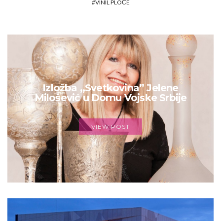
VINIL PLOČE
Izložba „Svetkovina” Jelene
Milošević u Domu Vojske Srbije
VIEW POST