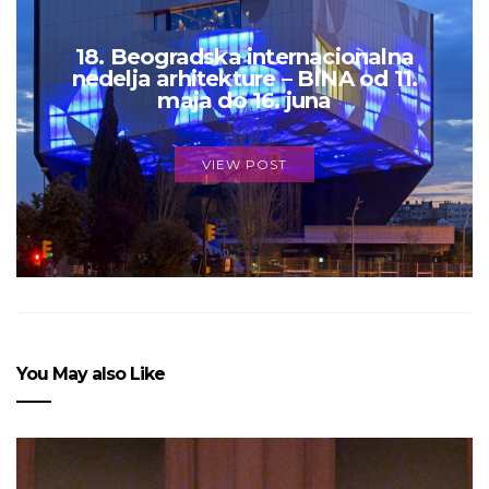
18. Beogradska internacionalna
nedelja arhitekture – BINA od 11.
maja do 16. juna
VIEW POST
You May also Like