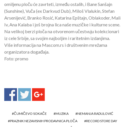
omiljenu ploču će zavrteti, između ostalih, i Bane Sanšajn
(Sunshine), Vuča (ex Darkvud Dub), Miloš Vlalukin, Stefan
Arsenijević, Branko Rosić, Katarina Epštajn, Oblakoder, Mali
Iv, Ana Kalaba i još brojna lica naše muzičke i kulturne scene.
Na velikoj berzi ploča na otvorenom učestvuju kolekcionari
iz cele Srbije, sa svojim najboljim i raritetnim izdanjima.
Više informacija na Mascom.rs i društvenim mrežama
organizatora događaja.
Foto: promo
ČUMIČEVO SOKAČE
MUZIKA
NEMANJA RADULOVIĆ
PRAZNIK NEZAVISNIH PRODAVNICA PLOČA
RECORD STORE DAY