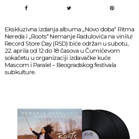
Ekskluzivna izdanja albuma „Novo doba“ Ritma
Nereda i „Roots“ Nemanje Radulovića na vinilu!
Record Store Day (RSD) biće održan u subotu,
22. aprila od 12 do 18 časova u Čumićevom
sokačetu u organizaciji izdavačke kuće
Mascom i Paralel – Beogradskog festivala
subkulture.