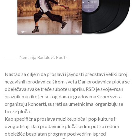
Nemanja Radulovi’, Roots
Nastao sa ciljem da proslavi i javnosti predstavi veliki broj
nezavisnih prodavnica širom sveta Dan prodavnica ploča se
obeležava svake treće subote u aprilu. RSD je svojevrsan
praznik muzike jer se tog dana u gradovima širom sveta
organizuju koncerti, susreti sa umetnicima, organizuju se
berze ploča.
Kao specifična proslava muzike, ploča i pop kulture i
ovogodišnji Dan prodavnice ploča sedmi put za redom
obeležiće besplatan program pod vedrim ispred