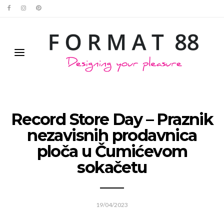
Record Store Day – Praznik
nezavisnih prodavnica
ploča u Čumićevom
sokačetu
19/04/2023