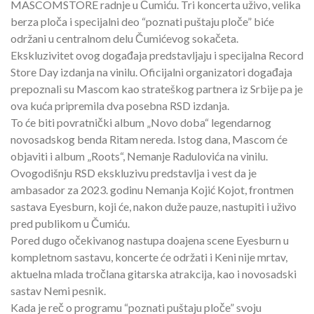
MASCOMSTORE radnje u Čumiću. Tri koncerta uživo, velika
berza ploča i specijalni deo “poznati puštaju ploče” biće
održani u centralnom delu Čumićevog sokačeta.
Ekskluzivitet ovog događaja predstavljaju i specijalna Record
Store Day izdanja na vinilu. Oficijalni organizatori događaja
prepoznali su Mascom kao strateškog partnera iz Srbije pa je
ova kuća pripremila dva posebna RSD izdanja.
To će biti povratnički album „Novo doba“ legendarnog
novosadskog benda Ritam nereda. Istog dana, Mascom će
objaviti i album „Roots“, Nemanje Radulovića na vinilu.
Ovogodišnju RSD ekskluzivu predstavlja i vest da je
ambasador za 2023. godinu Nemanja Kojić Kojot, frontmen
sastava Eyesburn, koji će, nakon duže pauze, nastupiti i uživo
pred publikom u Čumiću.
Pored dugo očekivanog nastupa doajena scene Eyesburn u
kompletnom sastavu, koncerte će održati i Keni nije mrtav,
aktuelna mlada tročlana gitarska atrakcija, kao i novosadski
sastav Nemi pesnik.
Kada je reč o programu “poznati puštaju ploče” svoju