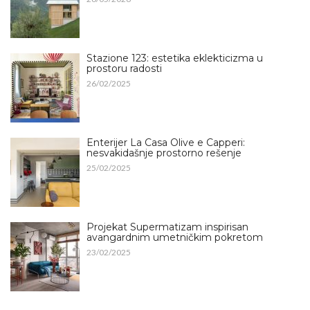
Stazione 123: estetika eklekticizma u
prostoru radosti
26/02/2025
Enterijer La Casa Olive e Capperi:
nesvakidašnje prostorno rešenje
25/02/2025
Projekat Supermatizam inspirisan
avangardnim umetničkim pokretom
23/02/2025