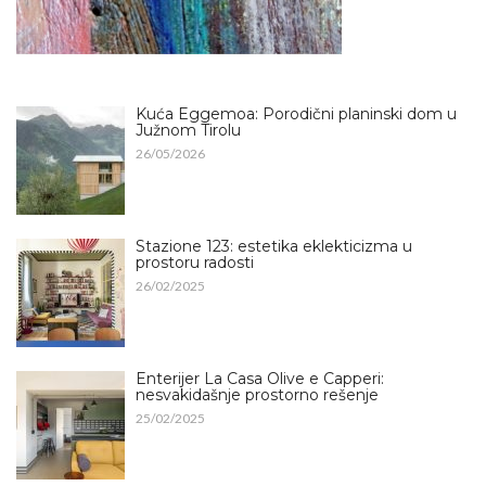
Kuća Eggemoa: Porodični planinski dom u
Južnom Tirolu
26/05/2026
Stazione 123: estetika eklekticizma u
prostoru radosti
26/02/2025
Enterijer La Casa Olive e Capperi:
nesvakidašnje prostorno rešenje
25/02/2025