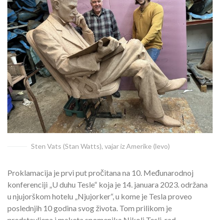
Sten Vats (Stan Watts), vajar iz Amerike (levo)
Proklamacija je prvi put pročitana na 10. Međunarodnoj
konferenciji „U duhu Tesle“ koja je 14. januara 2023. održana
u njujorškom hotelu „Njujorker“, u kome je Tesla proveo
poslednjih 10 godina svog života. Tom prilikom je
predstavljena i maketa spomenika Nikoli Tesli, rad