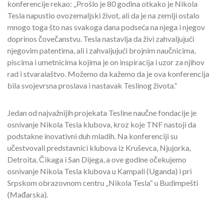
konferencije rekao: „Prošlo je 80 godina otkako je Nikola
Tesla napustio ovozemaljski život, ali da je na zemlji ostalo
mnogo toga što nas svakoga dana podseća na njega i njegov
doprinos čovečanstvu. Tesla nastavlja da živi zahvaljujući
njegovim patentima, ali i zahvaljujući brojnim naučnicima,
piscima i umetnicima kojima je on inspiracija i uzor za njihov
rad i stvaralaštvo. Možemo da kažemo da je ova konferencija
bila svojevrsna proslava i nastavak Teslinog života.“
Jedan od najvažnijih projekata Tesline naučne fondacije je
osnivanje Nikola Tesla klubova, kroz koje TNF nastoji da
podstakne inovativni duh mladih. Na konferenciji su
učestvovali predstavnici klubova iz Kruševca, Njujorka,
Detroita, Čikaga i San Dijega, a ove godine očekujemo
osnivanje Nikola Tesla klubova u Kampali (Uganda) i pri
Srpskom obrazovnom centru „Nikola Tesla“ u Budimpešti
(Mađarska).