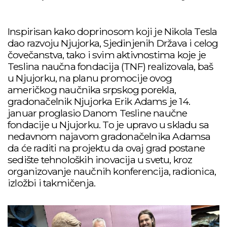
Inspirisan kako doprinosom koji je Nikola Tesla
dao razvoju Njujorka, Sjedinjenih Država i celog
čovečanstva, tako i svim aktivnostima koje je
Teslina naučna fondacija (TNF) realizovala, baš
u Njujorku, na planu promocije ovog
američkog naučnika srpskog porekla,
gradonačelnik Njujorka Erik Adams je 14.
januar proglasio Danom Tesline naučne
fondacije u Njujorku. To je upravo u skladu sa
nedavnom najavom gradonačelnika Adamsa
da će raditi na projektu da ovaj grad postane
sedište tehnoloških inovacija u svetu, kroz
organizovanje naučnih konferencija, radionica,
izložbi i takmičenja.