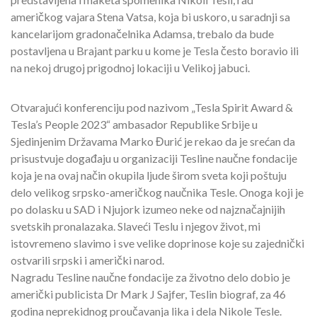
američkog vajara Stena Vatsa, koja bi uskoro, u saradnji sa
kancelarijom gradonačelnika Adamsa, trebalo da bude
postavljena u Brajant parku u kome je Tesla često boravio ili
na nekoj drugoj prigodnoj lokaciji u Velikoj jabuci.
Otvarajući konferenciju pod nazivom „Tesla Spirit Award &
Tesla’s People 2023“ ambasador Republike Srbije u
Sjedinjenim Državama Marko Đurić je rekao da je srećan da
prisustvuje događaju u organizaciji Tesline naučne fondacije
koja je na ovaj način okupila ljude širom sveta koji poštuju
delo velikog srpsko-američkog naučnika Tesle. Onoga koji je
po dolasku u SAD i Njujork izumeo neke od najznačajnijih
svetskih pronalazaka. Slaveći Teslu i njegov život, mi
istovremeno slavimo i sve velike doprinose koje su zajednički
ostvarili srpski i američki narod.
Nagradu Tesline naučne fondacije za životno delo dobio je
američki publicista Dr Mark J Sajfer, Teslin biograf, za 46
godina neprekidnog proučavanja lika i dela Nikole Tesle.