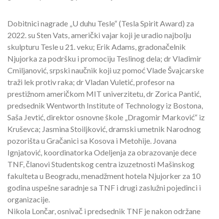
Dobitnici nagrade „U duhu Tesle“ (Tesla Spirit Award) za
2022. su Sten Vats, američki vajar koji je uradio najbolju
skulpturu Tesle u 21. veku; Erik Adams, gradonačelnik
Njujorka za podršku i promociju Teslinog dela; dr Vladimir
Cmiljanović, srpski naučnik koji uz pomoć Vlade Švajcarske
traži lek protiv raka; dr Vladan Vuletić, profesor na
prestižnom američkom MIT univerzitetu, dr Zorica Pantić,
predsednik Wentworth Institute of Technology iz Bostona,
Saša Jevtić, direktor osnovne škole „Dragomir Marković“ iz
Kruševca; Jasmina Stoiljković, dramski umetnik Narodnog
pozorišta u Gračanici sa Kosova i Metohije. Jovana
Ignjatović, koordinatorka Odeljenja za obrazovanje dece
TNF, članovi Studentskog centra izuzetnosti Mašinskog
fakulteta u Beogradu, menadžment hotela Njujorker za 10
godina uspešne saradnje sa TNF i drugi zaslužni pojedinci i
organizacije.
Nikola Lončar, osnivač i predsednik TNF je nakon održane