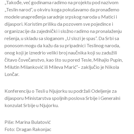
„Takođe, već godinama radimo na projektu pod nazivom
„Teslin narod“, u okviru koga pokušavamo da pronađemo
modele unapređenja saradnje srpskog naroda u Matici i
dijaspori. Koristim priliku da pozovem sve pojedince i
organizacije da zajednički i složno radimo na pronalaženju
rešenja, u skladu sa sloganom „U slozi je spas“. Da Srbi sa
ponosom mogu da kažu da su pripadnici Teslinog naroda,
onog koji je iznedrio veliki broj naučnika koji su zadužili
čitavo čovečanstvo, kao što su pored Tesle, Mihajlo Pupin,
Milutin Milanković ili Mileva Marić“– zaključio je Nikola
Lončar.
Konferenciju o Tesli u Njujorku su podržali Odeljenje za
dijasporu Ministarstva spoljnih poslova Srbije i Generalni
konzulat Srbije u Njujorku.
Piše: Marina Bulatović
Foto: Dragan Rakonjac