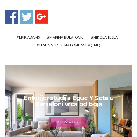
ERIK ADAMS
MARINA BULATOVIĆ
NIKOLA TESLA
TESLINA NAUČNA FONDACIJA (TNF)
Enterijer studija Egue Y Seta u
Barseloni vrca od boja
VIEW POST