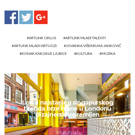
ARTLINK CIKLUS
ARTLINK MLADI TALENTI
ARTLINK MLADI VIRTUOZI
JOVANKA VIŠEKRUNA JANKOVIĆ
KONAK KNEGINJE LJUBICE
KULTURA
MUZIKA
Lokal najstarijeg singapurskog
brenda brze hrane u Londonu
dizajnerski opremljen
VIEW POST