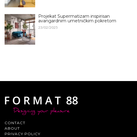
Projekat Supermatizam inspirisan
avangardnim umetničkim pokretom
23/02/2025
CONTACT
ABOUT
PRIVACY POLICY