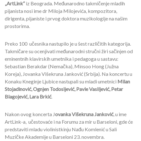
„ArtLink“
iz Beograda. Međunarodno takmičenje mladih
pijanista nosi ime dr Miloja Milojevića, kompozitora,
dirigenta, pijaniste i prvog doktora muzikologije na našim
prostorima.
Preko 100 učesnika nastupilo je u šest različitih kategorija.
Takmičare su ocenjivati međunarodni stručni žiri sačinjen od
eminentnih klavirskih umetnika i pedagoga u sastavu:
Sebastian Berakdar (Nemačka), Minsoo Hong (Južna
Koreja), Jovanka Višekruna Janković (Srbija). Na koncertu u
Konaku Kneginje Ljubice nastupali su mladi umetnici
Milan
Stojadinović, Ognjen Todosijević, Pavle Vasiljević, Petar
Blagojević, Lara Brkić
.
Nakon ovog koncerta J
ovanka Višekruna Janković
, u ime
ArtLink-a, učestovaće i na Forumu za mir u Barseloni, gde će
predstaviti mladu violinistkinju Nađu Komlenić u Sali
Muzičke Akademije u Barseloni 23. novembra.