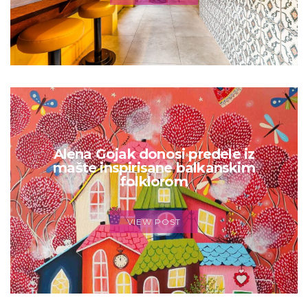
Alena Gojak donosi predele iz
mašte inspirisane balkanskim
folklorom
VIEW POST