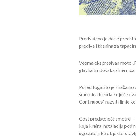
Predviđeno je da se predstav
prediva i tkanina za tapacir
Veoma ekspresivan moto
„
glavna trndovska smernica: b
Pored toga što je značajno up
smernica trenda koju će ova
Continuous“
razviti linije k
Gost predstojeće smotre „H
koja kreira instalaciju pod
ugostiteljske objekte, stavlj