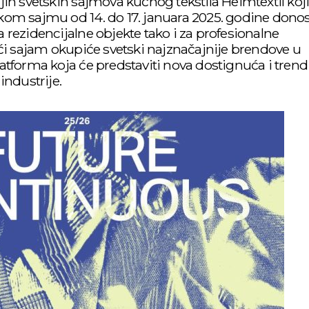
jih svetskih sajmova kućnog tekstila Heimtextil koji
kom sajmu od 14. do 17. januara 2025. godine donos
 rezidencijalne objekte tako i za profesionalne
eći sajam okupiće svetski najznačajnije brendove u
 platforma koja će predstaviti nova dostignuća i trend
industrije.