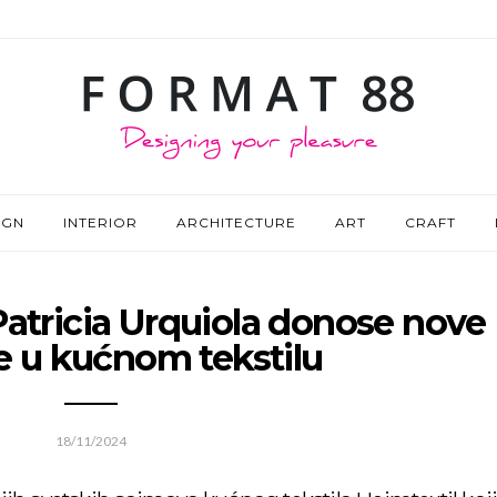
IGN
INTERIOR
ARCHITECTURE
ART
CRAFT
Patricia Urquiola donose nove
e u kućnom tekstilu
18/11/2024