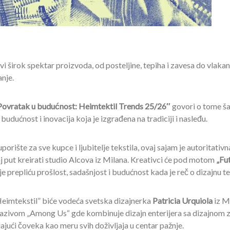
i širok spektar proizvoda, od posteljine, tepiha i zavesa do vlakan
anje.
Povratak u budućnost: Heimtektil Trends 25/26″
govori o tome ša
udućnost i inovacija koja je izgrađena na tradiciji i nasleđu.
orište za sve kupce i ljubitelje tekstila, ovaj sajam je autoritativn
j put kreirati studio Alcova iz Milana. Kreativci će pod motom
„Fu
oje prepliću prošlost, sadašnjost i budućnost kada je reč o dizajnu te
eimtekstil” biće vodeća svetska dizajnerka
Patricia Urquiola
iz M
 nazivom „Among Us“ gde kombinuje dizajn enterijera sa dizajnom 
ajući čoveka kao meru svih doživljaja u centar pažnje.