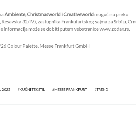
ma
Ambiente, Christmasworld i Creativeworld
mogući su preko
 Resavska 32/IV), zastupnika Frankufurtskog sajma za Srbiju, Crn
še informacija može se dobiti putem vebstranice www.zodax.rs.
5/26 Colour Palette, Messe Frankfurt GmbH
L 2025
KUĆNI TEKSTIL
MESSE FRANKFURT
TREND