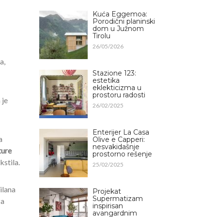
Kuća Eggemoa:
Porodični planinski
dom u Južnom
Tirolu
26/05/2026
a,
Stazione 123:
estetika
eklekticizma u
prostoru radosti
 je
26/02/2025
Enterijer La Casa
a
Olive e Capperi:
nesvakidašnje
ture
prostorno rešenje
kstila.
25/02/2025
ilana
Projekat
Supermatizam
za
inspirisan
avangardnim