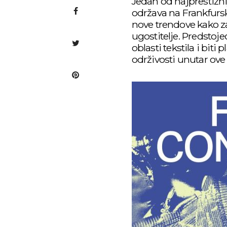
Jedan od najprestižni
održava na Frankfurs
nove trendove kako za
ugostitelje. Predstoj
oblasti tekstila i biti
održivosti unutar ove 