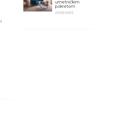
umetničkim
pokretom
23/02/2025
u