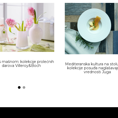
s mašnom: kolekcije prolećnih
Mediteranska kultura na stol
darova Villeroy&Boch
kolekcije posuđa naglašavaju 
vrednosti Juga