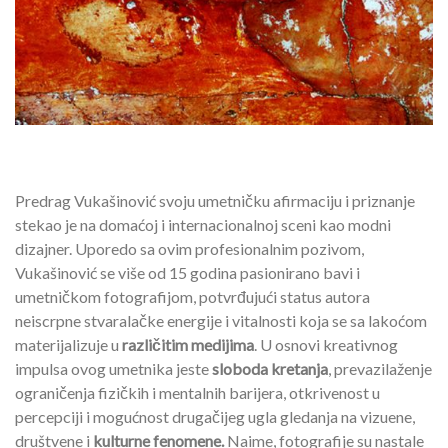
Predrag Vukašinović svoju umetničku afirmaciju i priznanje
stekao je na domaćoj i internacionalnoj sceni kao modni
dizajner. Uporedo sa ovim profesionalnim pozivom,
Vukašinović se više od 15 godina pasionirano bavi i
umetničkom fotografijom, potvrđujući status autora
neiscrpne stvaralačke energije i vitalnosti koja se sa lakoćom
materijalizuje u
različitim medijima
. U osnovi kreativnog
impulsa ovog umetnika jeste
sloboda kretanja
, prevazilaženje
ograničenja fizičkih i mentalnih barijera, otkrivenost u
percepciji i mogućnost drugačijeg ugla gledanja na vizuene,
društvene i
kulturne fenomene.
Naime, fotografije su nastale