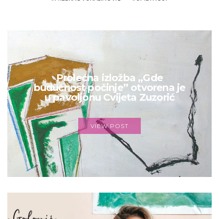
Prolećna izložba „Gde
budućnost počinje” otvorena je
u pavoljonu Cvijeta Zuzorić
VIEW POST