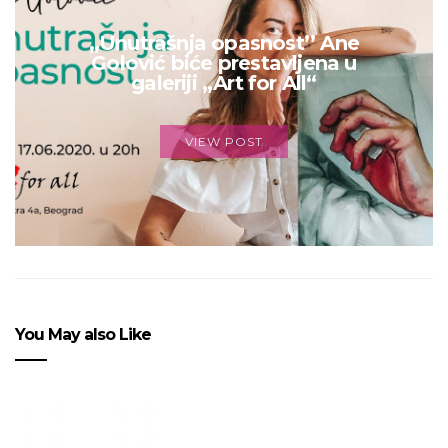
„Unutrašnja opasnost’’ Ane
Golović biće prestavljena u
galeriji „Art for All“
VIEW POST
You May also Like