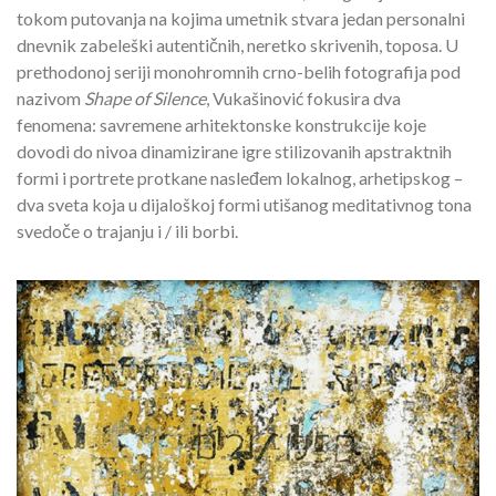
tokom putovanja na kojima umetnik stvara jedan personalni
dnevnik zabeleški autentičnih, neretko skrivenih, toposa. U
prethodonoj seriji monohromnih crno-belih fotografija pod
nazivom
Shape of Silence
, Vukašinović fokusira dva
fenomena: savremene arhitektonske konstrukcije koje
dovodi do nivoa dinamizirane igre stilizovanih apstraktnih
formi i portrete protkane nasleđem lokalnog, arhetipskog –
dva sveta koja u dijaloškoj formi utišanog meditativnog tona
svedoče o trajanju i / ili borbi.