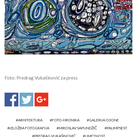
Foto: Predrag Vukašinović za press
ARHITEKTURA
FOTO-HRONIKA
GALERIJA O3ONE
IZLOŽBA FOTOGRAFIJA
MIROSLAV SAPUNDŽIČ
PALIMPSEST
PREDRAG VUKAŠINOVIĆ
UMETNOST