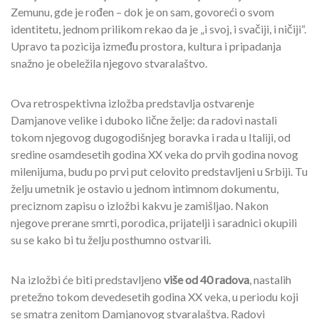
Zemunu, gde je rođen – dok je on sam, govoreći o svom
identitetu, jednom prilikom rekao da je „i svoj, i svačiji, i ničiji“.
Upravo ta pozicija između prostora, kultura i pripadanja
snažno je obeležila njegovo stvaralaštvo.
Ova retrospektivna izložba predstavlja ostvarenje
Damjanove velike i duboko lične želje: da radovi nastali
tokom njegovog dugogodišnjeg boravka i rada u Italiji, od
sredine osamdesetih godina XX veka do prvih godina novog
milenijuma, budu po prvi put celovito predstavljeni u Srbiji. Tu
želju umetnik je ostavio u jednom intimnom dokumentu,
preciznom zapisu o izložbi kakvu je zamišljao. Nakon
njegove prerane smrti, porodica, prijatelji i saradnici okupili
su se kako bi tu želju posthumno ostvarili.
Na izložbi će biti predstavljeno
više od 40 radova
, nastalih
pretežno tokom devedesetih godina XX veka, u periodu koji
se smatra zenitom Damjanovog stvaralaštva. Radovi