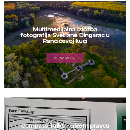
Multimedijalna izložba
fotografija Svetlane Dingarac u
Rančićevoj kući
VIEW POST
Compass Talks – u kom pravcu