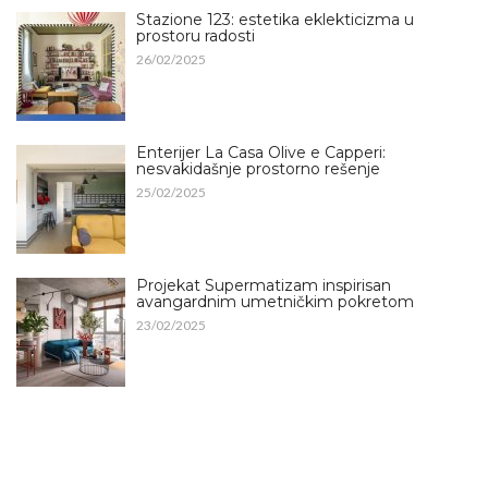
Stazione 123: estetika eklekticizma u
prostoru radosti
26/02/2025
Enterijer La Casa Olive e Capperi:
nesvakidašnje prostorno rešenje
25/02/2025
Projekat Supermatizam inspirisan
avangardnim umetničkim pokretom
23/02/2025