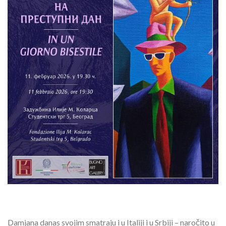
Damjana danas svojim smatraju i u Italiji i u Srbiji – naročito u