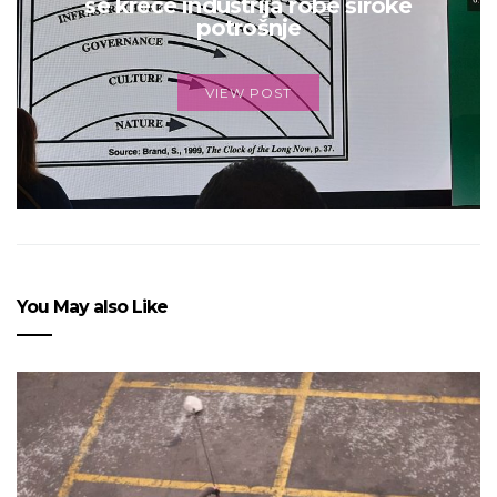
se kreće industrija robe široke
potrošnje
VIEW POST
You May also Like