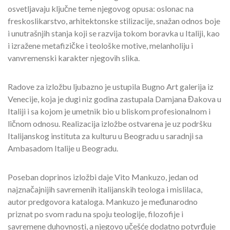
osvetljavaju ključne teme njegovog opusa: oslonac na
freskoslikarstvo, arhitektonske stilizacije, snažan odnos boje
i unutrašnjih stanja koji se razvija tokom boravka u Italiji, kao
i izražene metafizičke i teološke motive, melanholiju i
vanvremenski karakter njegovih slika.
Radove za izložbu ljubazno je ustupila Bugno Art galerija iz
Venecije, koja je dugi niz godina zastupala Damjana Đakova u
Italiji i sa kojom je umetnik bio u bliskom profesionalnom i
ličnom odnosu. Realizacija izložbe ostvarena je uz podršku
Italijanskog instituta za kulturu u Beogradu u saradnji sa
Ambasadom Italije u Beogradu.
Poseban doprinos izložbi daje Vito Mankuzo, jedan od
najznačajnijih savremenih italijanskih teologa i mislilaca,
autor predgovora kataloga. Mankuzo je međunarodno
priznat po svom radu na spoju teologije, filozofije i
savremene duhovnosti, a njegovo učešće dodatno potvrđuje