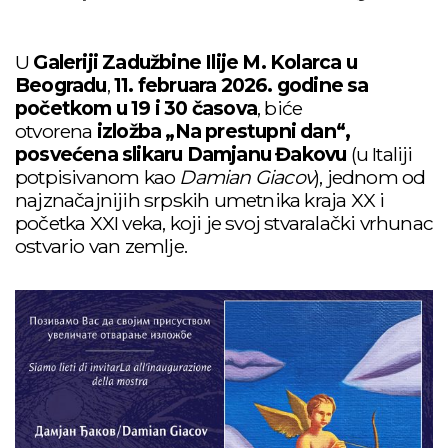
U
Galeriji Zadužbine Ilije M. Kolarca u
Beogradu
,
11. februara 2026. godine sa
početkom u 19 i 30 časova
, biće
otvorena
izložba „Na prestupni dan“,
posvećena slikaru Damjanu Đakovu
(u Italiji
potpisivanom kao
Damian Giacov
), jednom od
najznačajnijih srpskih umetnika kraja XX i
početka XXI veka, koji je svoj stvaralački vrhunac
ostvario van zemlje.