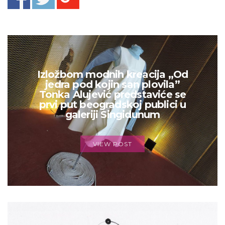
Izložbom modnih kreacija „Od
jedra pod kojin san plovila”
Tonka Alujević predstaviće se
prvi put beogradskoj publici u
galeriji Singidunum
VIEW POST