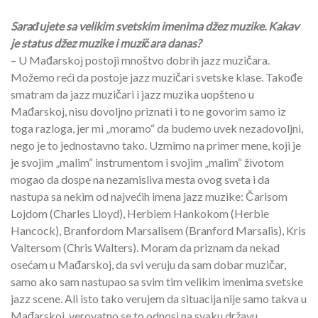
Sarađujete sa velikim svetskim imenima džez muzike. Kakav
je status džez muzike i muzičara danas?
– U Mađarskoj postoji mnoštvo dobrih jazz muzičara.
Možemo reći da postoje jazz muzičari svetske klase. Takođe
smatram da jazz muzičari i jazz muzika uopšteno u
Mađarskoj, nisu dovoljno priznati i to ne govorim samo iz
toga razloga, jer mi „moramo“ da budemo uvek nezadovoljni,
nego je to jednostavno tako. Uzmimo na primer mene, koji je
je svojim „malim“ instrumentom i svojim „malim“ životom
mogao da dospe na nezamisliva mesta ovog sveta i da
nastupa sa nekim od najvećih imena jazz muzike: Čarlsom
Lojdom (Charles Lloyd), Herbiem Hankokom (Herbie
Hancock), Branfordom Marsalisem (Branford Marsalis), Kris
Valtersom (Chris Walters). Moram da priznam da nekad
osećam u Mađarskoj, da svi veruju da sam dobar muzičar,
samo ako sam nastupao sa svim tim velikim imenima svetske
jazz scene. Ali isto tako verujem da situacija nije samo takva u
Mađarskoj, verovatno se to odnosi na svaku državu.