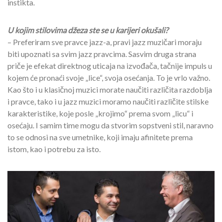
instikta.
U kojim stilovima džeza ste se u karijeri okušali?
– Preferiram sve pravce jazz-a, pravi jazz muzičari moraju
biti upoznati sa svim jazz pravcima. Sasvim druga strana
priče je efekat direktnog uticaja na izvođača, tačnije impuls u
kojem će pronaći svoje „lice“, svoja osećanja. To je vrlo važno.
Kao što i u klasičnoj muzici morate naučiti različita razdoblja
i pravce, tako i u jazz muzici moramo naučiti različite stilske
karakteristike, koje posle „krojimo“ prema svom „licu“ i
osećaju. I samim time mogu da stvorim sopstveni stil, naravno
to se odnosi na sve umetnike, koji imaju afinitete prema
istom, kao i potrebu za isto.