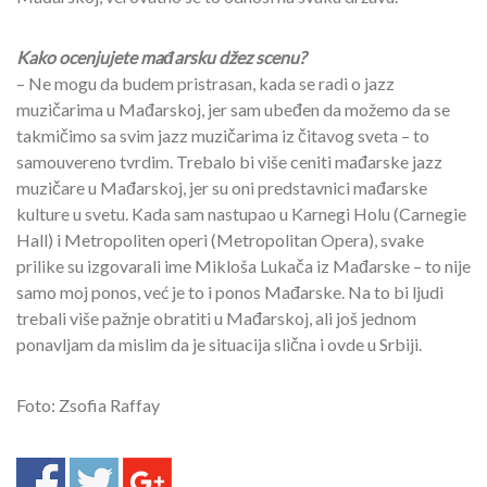
Kako ocenjujete mađarsku džez scenu?
– Ne mogu da budem pristrasan, kada se radi o jazz
muzičarima u Mađarskoj, jer sam ubeđen da možemo da se
takmičimo sa svim jazz muzičarima iz čitavog sveta – to
samouvereno tvrdim. Trebalo bi više ceniti mađarske jazz
muzičare u Mađarskoj, jer su oni predstavnici mađarske
kulture u svetu. Kada sam nastupao u Karnegi Holu (Carnegie
Hall) i Metropoliten operi (Metropolitan Opera), svake
prilike su izgovarali ime Mikloša Lukača iz Mađarske – to nije
samo moj ponos, već je to i ponos Mađarske. Na to bi ljudi
trebali više pažnje obratiti u Mađarskoj, ali još jednom
ponavljam da mislim da je situacija slična i ovde u Srbiji.
Foto: Zsofia Raffay