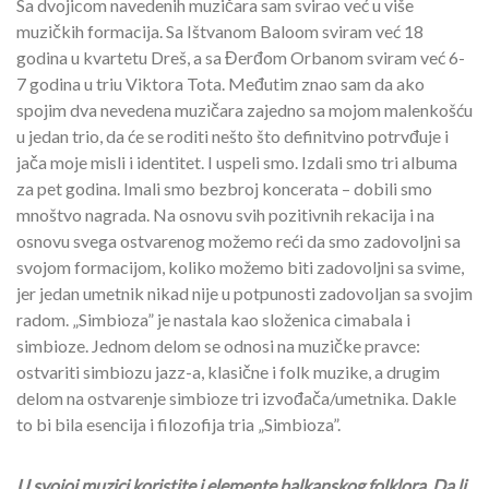
Sa dvojicom navedenih muzičara sam svirao već u više
muzičkih formacija. Sa Ištvanom Baloom sviram već 18
godina u kvartetu Dreš, a sa Đerđom Orbanom sviram već 6-
7 godina u triu Viktora Tota. Međutim znao sam da ako
spojim dva nevedena muzičara zajedno sa mojom malenkošću
u jedan trio, da će se roditi nešto što definitvino potrvđuje i
jača moje misli i identitet. I uspeli smo. Izdali smo tri albuma
za pet godina. Imali smo bezbroj koncerata – dobili smo
mnoštvo nagrada. Na osnovu svih pozitivnih rekacija i na
osnovu svega ostvarenog možemo reći da smo zadovoljni sa
svojom formacijom, koliko možemo biti zadovoljni sa svime,
jer jedan umetnik nikad nije u potpunosti zadovoljan sa svojim
radom. „Simbioza” je nastala kao složenica cimabala i
simbioze. Jednom delom se odnosi na muzičke pravce:
ostvariti simbiozu jazz-a, klasične i folk muzike, a drugim
delom na ostvarenje simbioze tri izvođača/umetnika. Dakle
to bi bila esencija i filozofija tria „Simbioza”.
U svojoj muzici koristite i elemente balkanskog folklora. Da li