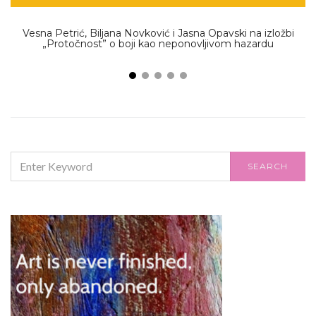
Vesna Petrić, Biljana Novković i Jasna Opavski na izložbi
„Protočnost” o boji kao neponovljivom hazardu
SEARCH
SEARCH
FOR: