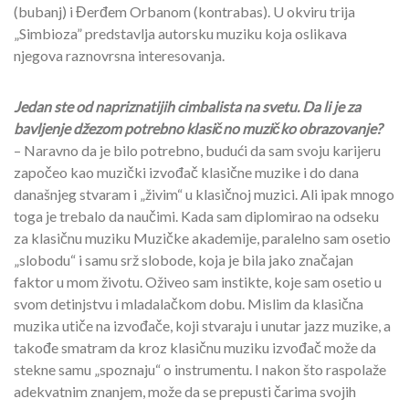
(bubanj) i Đerđem Orbanom (kontrabas). U okviru trija
„Simbioza” predstavlja autorsku muziku koja oslikava
njegova raznovrsna interesovanja.
Jedan ste od napriznatijih cimbalista na svetu. Da li je za
bavljenje džezom potrebno klasično muzičko obrazovanje?
– Naravno da je bilo potrebno, budući da sam svoju karijeru
započeo kao muzički izvođač klasične muzike i do dana
današnjeg stvaram i „živim“ u klasičnoj muzici. Ali ipak mnogo
toga je trebalo da naučimi. Kada sam diplomirao na odseku
za klasičnu muziku Muzičke akademije, paralelno sam osetio
„slobodu“ i samu srž slobode, koja je bila jako značajan
faktor u mom životu. Oživeo sam instikte, koje sam osetio u
svom detinjstvu i mladalačkom dobu. Mislim da klasična
muzika utiče na izvođače, koji stvaraju i unutar jazz muzike, a
takođe smatram da kroz klasičnu muziku izvođač može da
stekne samu „spoznaju“ o instrumentu. I nakon što raspolaže
adekvatnim znanjem, može da se prepusti čarima svojih