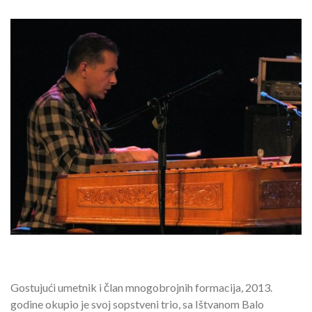
Gostujući umetnik i član mnogobrojnih formacija, 2013.
godine okupio je svoj sopstveni trio, sa Ištvanom Balo