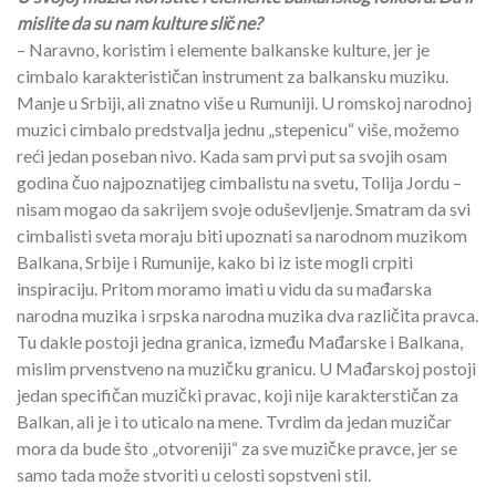
mislite da su nam kulture slične?
– Naravno, koristim i elemente balkanske kulture, jer je
cimbalo karakterističan instrument za balkansku muziku.
Manje u Srbiji, ali znatno više u Rumuniji. U romskoj narodnoj
muzici cimbalo predstvalja jednu „stepenicu“ više, možemo
reći jedan poseban nivo. Kada sam prvi put sa svojih osam
godina čuo najpoznatijeg cimbalistu na svetu, Tolija Jordu –
nisam mogao da sakrijem svoje oduševljenje. Smatram da svi
cimbalisti sveta moraju biti upoznati sa narodnom muzikom
Balkana, Srbije i Rumunije, kako bi iz iste mogli crpiti
inspiraciju. Pritom moramo imati u vidu da su mađarska
narodna muzika i srpska narodna muzika dva različita pravca.
Tu dakle postoji jedna granica, između Mađarske i Balkana,
mislim prvenstveno na muzičku granicu. U Mađarskoj postoji
jedan specifičan muzički pravac, koji nije karakterstičan za
Balkan, ali je i to uticalo na mene. Tvrdim da jedan muzičar
mora da bude što „otvoreniji“ za sve muzičke pravce, jer se
samo tada može stvoriti u celosti sopstveni stil.