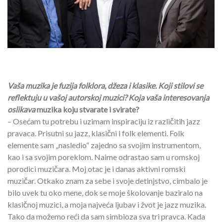
Vaša muzika je fuzija folklora, džeza i klasike. Koji stilovi se
reflektuju u vašoj autorskoj muzici? Koja vaša interesovanja
oslikava
muzika koju stvarate i svirate?
– Osećam tu potrebu i uzimam inspiraciju iz različitih jazz
pravaca. Prisutni su jazz, klasični i folk elementi. Folk
elemente sam „nasledio“ zajedno sa svojim instrumentom,
kao i sa svojim poreklom. Naime odrastao sam u romskoj
porodici muzičara. Moj otac je i danas aktivni romski
muzičar. Otkako znam za sebe i svoje detinjstvo, cimbalo je
bilo uvek tu oko mene, dok se moje školovanje baziralo na
klasičnoj muzici, a moja najveća ljubav i žvot je jazz muzika.
Tako da možemo reći da sam simbioza sva tri pravca. Kada