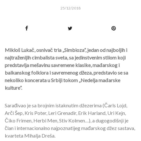
25/12/2018
Mikloš Lukač, osnivač tria „Simbioza”, jedan od najboljih i
najtraženijih cimbalista sveta, sa jedinstvenim stilom koji
predstavlja mešavinu savremene klasike, mađarskog i
balkanskog folklora i savremenog džeza, predstavio se sa
nekoliko koncerata u Srbiji tokom „Nedelja mađarske
kulture”.
Sarađivao je sa brojnim istaknutim džezerima (Čarls Lojd,
Arči Šep, Kris Poter, Leri Grenadir, Erik Harland, Uri Kejn,
Čiko Frimen, Herbi Men, Stiv Kolmen…), a dugogodišnji je
član i internacionalno najpoznatijeg mađarskog džez sastava,
kvarteta Mihalja Dreša.