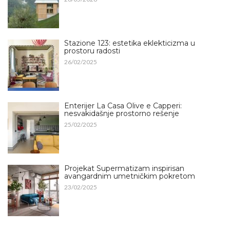
Stazione 123: estetika eklekticizma u
prostoru radosti
26/02/2025
Enterijer La Casa Olive e Capperi:
nesvakidašnje prostorno rešenje
25/02/2025
Projekat Supermatizam inspirisan
avangardnim umetničkim pokretom
23/02/2025