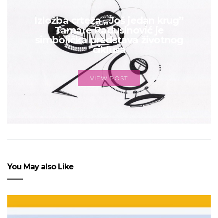
Izložba crteža „Još jedan krug”
Tamare Radusinović je
simbolička predstava životnog
ciklusa
VIEW POST
You May also Like