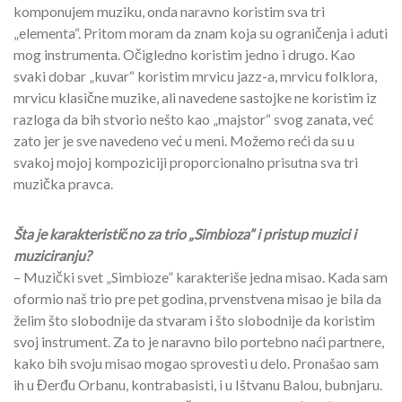
komponujem muziku, onda naravno koristim sva tri
„elementa“. Pritom moram da znam koja su ograničenja i aduti
mog instrumenta. Očigledno koristim jedno i drugo. Kao
svaki dobar „kuvar“ koristim mrvicu jazz-a, mrvicu folklora,
mrvicu klasične muzike, ali navedene sastojke ne koristim iz
razloga da bih stvorio nešto kao „majstor“ svog zanata, već
zato jer je sve navedeno već u meni. Možemo reći da su u
svakoj mojoj kompoziciji proporcionalno prisutna sva tri
muzička pravca.
Šta je karakteristično za trio „Simbioza” i pristup muzici i
muziciranju?
– Muzički svet „Simbioze” karakteriše jedna misao. Kada sam
oformio naš trio pre pet godina, prvenstvena misao je bila da
želim što slobodnije da stvaram i što slobodnije da koristim
svoj instrument. Za to je naravno bilo portebno naći partnere,
kako bih svoju misao mogao sprovesti u delo. Pronašao sam
ih u Đerđu Orbanu, kontrabasisti, i u Ištvanu Balou, bubnjaru.