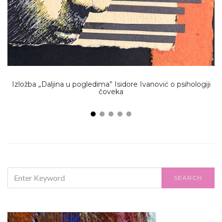
Izložba „Daljina u pogledima” Isidore Ivanović o psihologiji
čoveka
O
SEARCH
SEARCH
FOR: