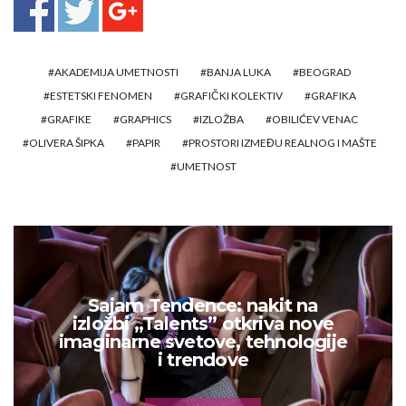
AKADEMIJA UMETNOSTI
BANJA LUKA
BEOGRAD
ESTETSKI FENOMEN
GRAFIČKI KOLEKTIV
GRAFIKA
GRAFIKE
GRAPHICS
IZLOŽBA
OBILIĆEV VENAC
OLIVERA ŠIPKA
PAPIR
PROSTORI IZMEĐU REALNOG I MAŠTE
UMETNOST
Sajam Tendence: nakit na
izložbi „Talents” otkriva nove
imaginarne svetove, tehnologije
i trendove