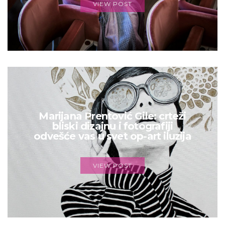
VIEW POST
Marijana Prentović Gile: crteži
bliski dizajnu i fotografiji
odvešće vas u svet op-art iluzija
VIEW POST