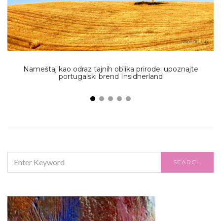
Nameštaj kao odraz tajnih oblika prirode: upoznajte
portugalski brend Insidherland
SEARCH
SEARCH
FOR: