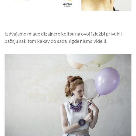
Izdvajamo mlade dizajnere koji su na ovoj izložbi privukli
pažnju nakitom kakav do sada nigde nismo videli!