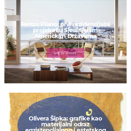
Renzo Piano: prvi rezidencijalni
projekat u Sjedinjenim
Američkim Državama
VIEW POST
Olivera Šipka: grafike kao
materijalni odraz
egzistencijalnog i estetskog