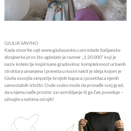
GIULIA SAVINO
Kada otvorite sajt www.giuliasavino.com mlade italijanske
dizajnerke prvo što ugledate je razmer „1:20.000” koji je
naziv kolekcije inspirisane gradovima: kompleksnost urbanih
struktura umanjena i preneta u nosivi nakit je ideja kojom je
Giulia osvojila simpatije brojnih kupaca i posetilaca njenih
samostalnih izložbi. Ovde svako može da pronađe svoj grad,
da u njemu nađe prostor za razmišljanje ili ga čak poseduje –
uživajte u nekima od njih!