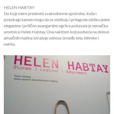
HELEN HABTAY
Do koje mere predmeti svakodnevne upotrebe, koža i
poludragi kamen mogu da se oblikuju i prilagode obliku jedne
elegantne i prilično avangardne ogrlice pokazala je nemačka
umetnica Helen Habtay. Ona nakitom koji podseća na delove
arhaičnih mašina istražuje odnose između tela, tehnike i
nakita.