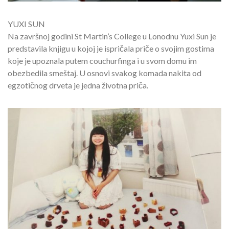
YUXI SUN
Na završnoj godini St Martin’s College u Lonodnu Yuxi Sun je
predstavila knjigu u kojoj je ispričala priče o svojim gostima
koje je upoznala putem couchurfinga i u svom domu im
obezbedila smeštaj. U osnovi svakog komada nakita od
egzotičnog drveta je jedna životna priča.