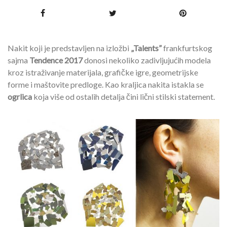
Nakit koji je predstavljen na izložbi
„Talents”
frankfurtskog
sajma
Tendence 2017
donosi nekoliko zadivljujućih modela
kroz istraživanje materijala, grafičke igre, geometrijske
forme i maštovite predloge. Kao kraljica nakita istakla se
ogrlica
koja više od ostalih detalja čini lični stilski statement.