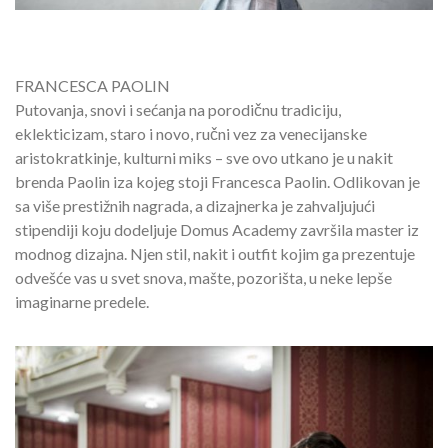
FRANCESCA PAOLIN
Putovanja, snovi i sećanja na porodičnu tradiciju,
eklekticizam, staro i novo, ručni vez za venecijanske
aristokratkinje, kulturni miks – sve ovo utkano je u nakit
brenda Paolin iza kojeg stoji Francesca Paolin. Odlikovan je
sa više prestižnih nagrada, a dizajnerka je zahvaljujući
stipendiji koju dodeljuje Domus Academy završila master iz
modnog dizajna. Njen stil, nakit i outfit kojim ga prezentuje
odvešće vas u svet snova, mašte, pozorišta, u neke lepše
imaginarne predele.