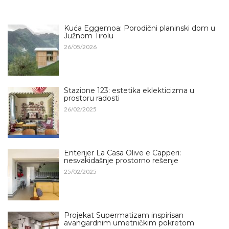
Kuća Eggemoa: Porodični planinski dom u
Južnom Tirolu
26/05/2026
Stazione 123: estetika eklekticizma u
prostoru radosti
26/02/2025
Enterijer La Casa Olive e Capperi:
nesvakidašnje prostorno rešenje
25/02/2025
Projekat Supermatizam inspirisan
avangardnim umetničkim pokretom