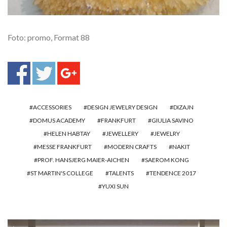
Foto: promo, Format 88
ACCESSORIES
DESIGN JEWELRY DESIGN
DIZAJN
DOMUS ACADEMY
FRANKFURT
GIULIA SAVINO
HELEN HABTAY
JEWELLERY
JEWELRY
MESSE FRANKFURT
MODERN CRAFTS
NAKIT
PROF. HANSJERG MAIER-AICHEN
SAEROM KONG
ST MARTIN'S COLLEGE
TALENTS
TENDENCE 2017
YUXI SUN