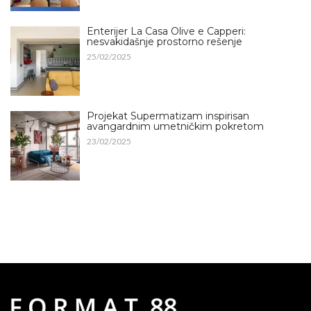
Enterijer La Casa Olive e Capperi:
nesvakidašnje prostorno rešenje
25/02/2025
Projekat Supermatizam inspirisan
avangardnim umetničkim pokretom
23/02/2025