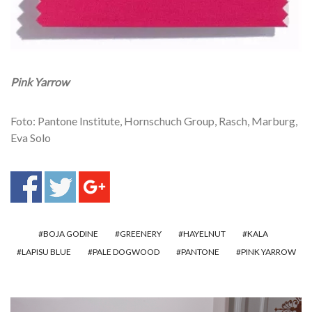
Pink Yarrow
Foto: Pantone Institute, Hornschuch Group, Rasch, Marburg,
Eva Solo
BOJA GODINE
GREENERY
HAYELNUT
KALA
LAPISU BLUE
PALE DOGWOOD
PANTONE
PINK YARROW