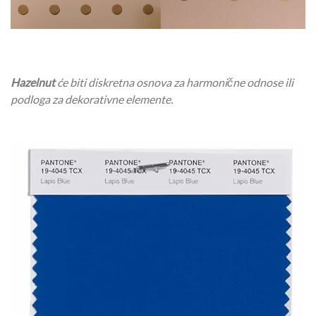
Hazelnut
će biti diskretna osnova za harmonične odnose ili
podloga za dekorativne elemente.