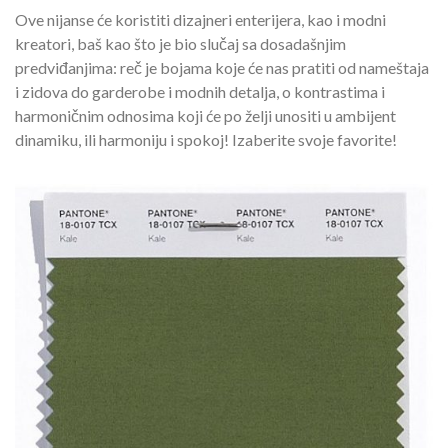
Ove nijanse će koristiti dizajneri enterijera, kao i modni
kreatori, baš kao što je bio slučaj sa dosadašnjim
predviđanjima: reč je bojama koje će nas pratiti od nameštaja
i zidova do garderobe i modnih detalja, o kontrastima i
harmoničnim odnosima koji će po želji unositi u ambijent
dinamiku, ili harmoniju i spokoj! Izaberite svoje favorite!