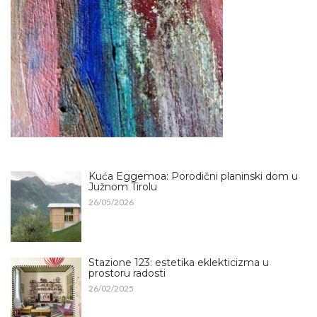
Kuća Eggemoa: Porodični planinski dom u
Južnom Tirolu
26/05/2026
Stazione 123: estetika eklekticizma u
prostoru radosti
26/02/2025