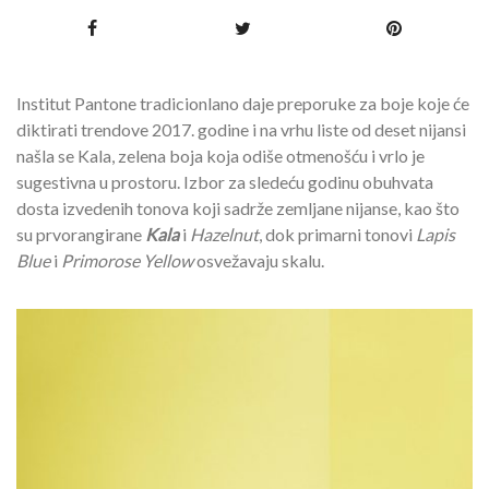
Institut Pantone tradicionlano daje preporuke za boje koje će
diktirati trendove 2017. godine i na vrhu liste od deset nijansi
našla se Kala, zelena boja koja odiše otmenošću i vrlo je
sugestivna u prostoru. Izbor za sledeću godinu obuhvata
dosta izvedenih tonova koji sadrže zemljane nijanse, kao što
su prvorangirane
Kala
i
Hazelnut
, dok primarni tonovi
Lapis
Blue
i
Primorose Yellow
osvežavaju skalu.