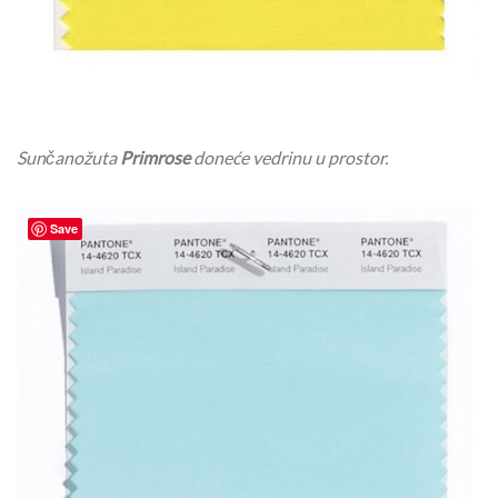
Sunčanožuta
Primrose
doneće vedrinu u prostor.
Save