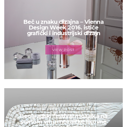
Beč u znaku dizajna – Vienna
Design Week 2016. ističe
grafički i industrijski dizajn
VIEW POST
Beogradski festival mozaika na
samom vrhu mozaičke likovne