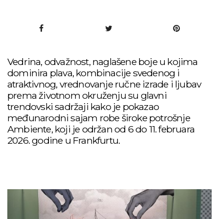
Vedrina, odvažnost, naglašene boje u kojima
dominira plava, kombinacije svedenog i
atraktivnog, vrednovanje ručne izrade i ljubav
prema životnom okruženju su glavni
trendovski sadržaji kako je pokazao
međunarodni sajam robe široke potrošnje
Ambiente, koji je održan od 6 do 11. februara
2026. godine u Frankfurtu.