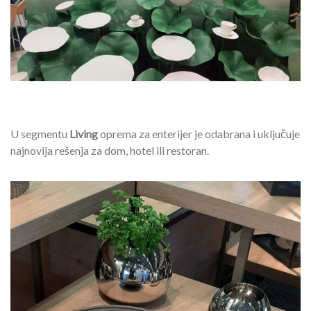
U segmentu
Living
oprema za enterijer je odabrana i uključuje
najnovija rešenja za dom, hotel ili restoran.