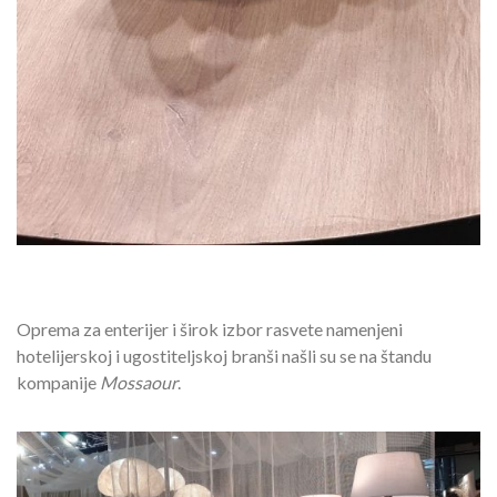
Oprema za enterijer i širok izbor rasvete namenjeni
hotelijerskoj i ugostiteljskoj branši našli su se na štandu
kompanije
Mossaour
.