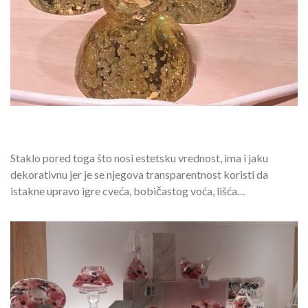
Staklo pored toga što nosi estetsku vrednost, ima i jaku
dekorativnu jer je se njegova transparentnost koristi da
istakne upravo igre cveća, bobičastog voća, lišća…