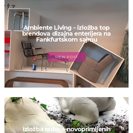
Ambiente Living – izložba top
brendova dizajna enterijera na
Fankfurtskom sajmu
VIEW POST
Izložba radova novoprimljenih