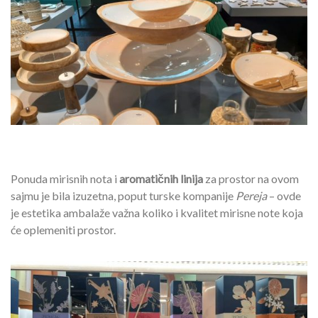
Ponuda mirisnih nota i
aromatičnih linija
za prostor na ovom
sajmu je bila izuzetna, poput turske kompanije
Pereja
– ovde
je estetika ambalaže važna koliko i kvalitet mirisne note koja
će oplemeniti prostor.