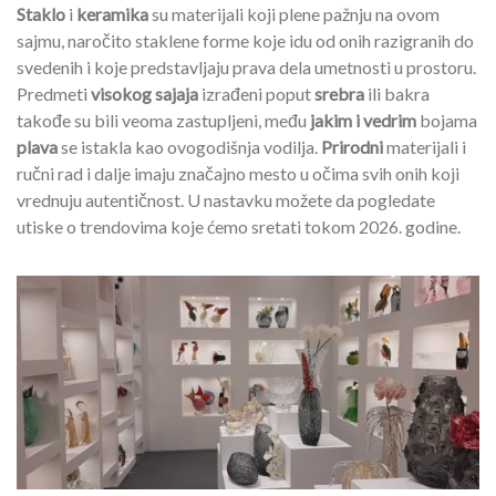
Staklo
i
keramika
su materijali koji plene pažnju na ovom
sajmu, naročito staklene forme koje idu od onih razigranih do
svedenih i koje predstavljaju prava dela umetnosti u prostoru.
Predmeti
visokog sajaja
izrađeni poput
srebra
ili bakra
takođe su bili veoma zastupljeni, među
jakim i vedrim
bojama
plava
se istakla kao ovogodišnja vodilja.
Prirodni
materijali i
ručni rad i dalje imaju značajno mesto u očima svih onih koji
vrednuju autentičnost. U nastavku možete da pogledate
utiske o trendovima koje ćemo sretati tokom 2026. godine.