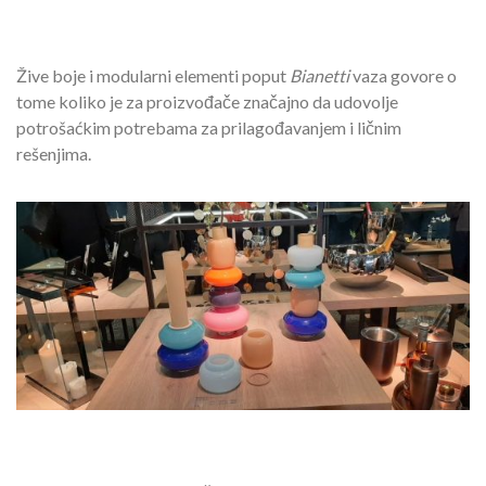
Žive boje i modularni elementi poput
Bianetti
vaza govore o
tome koliko je za proizvođače značajno da udovolje
potrošaćkim potrebama za prilagođavanjem i ličnim
rešenjima.