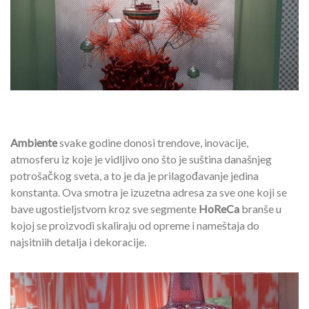
Ambiente
svake godine donosi trendove, inovacije,
atmosferu iz koje je vidljivo ono što je suština današnjeg
potrošačkog sveta, a to je da je prilagođavanje jedina
konstanta. Ova smotra je izuzetna adresa za sve one koji se
bave ugostieljstvom kroz sve segmente
HoReCa
branše u
kojoj se proizvodi skaliraju od opreme i nameštaja do
najsitniih detalja i dekoracije.