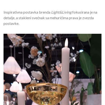
Inspirativna postavka brenda
Light&Living
fokusirana je na
detalje, a stakleni svećnak sa mehurićima prava je zvezda
postavke.