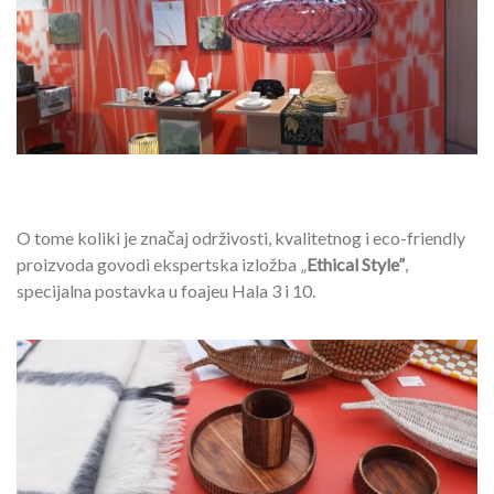
O tome koliki je značaj održivosti, kvalitetnog i eco-friendly
proizvoda govodi ekspertska izložba „
Ethical Style”
,
specijalna postavka u foajeu Hala 3 i 10.