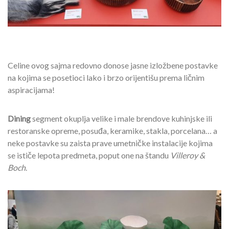
Celine ovog sajma redovno donose jasne izložbene postavke
na kojima se posetioci lako i brzo orijentišu prema ličnim
aspiracijama!
Dining
segment okuplja velike i male brendove kuhinjske ili
restoranske opreme, posuđa, keramike, stakla, porcelana… a
neke postavke su zaista prave umetničke instalacije kojima
se ističe lepota predmeta, poput one na štandu
Villeroy &
Boch
.