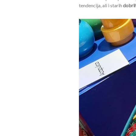
tendencija, ali i starih
dobrih