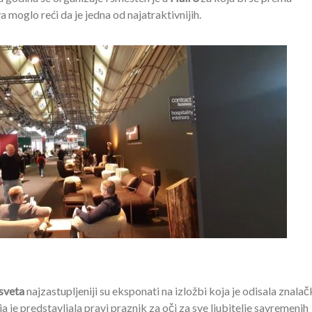
 moglo reći da je jedna od najatraktivnijih.
sveta
najzastupljeniji su eksponati na izložbi koja je odisala znala
 je predstavljala pravi praznik za oči za sve ljubitelje savremenih