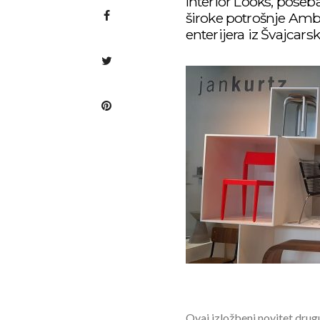
Interior Looks, poseb
široke potrošnje Amb
enterijera iz Švajcars
Ovaj izložbeni novitet drug