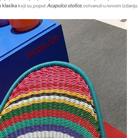
 klasika
koji su, poput
Acapulco stolice
, ostvanuli u novom izdanju.