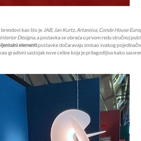
 brendovi kao što je
JAB, Jan Kurtz, Artanova, Conde House Euro
Interior Designa
, a postavka se obraća u prvom redu stručnoj publi
jentalni elementi
postavke dočaravaju smisao svakog pojedinač
ao gradivni sastojak nove celine koja je prilagodljiva kako sasvr