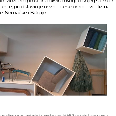
an izložbeni prostor u okviru ovogodišnjeg sajma r
iente, predstavio je osvedočene brendove dizjna
ke, Nemačke i Belgije.
u godinu se organizuje i smešten je u
Hali 3
za koju bi se prema