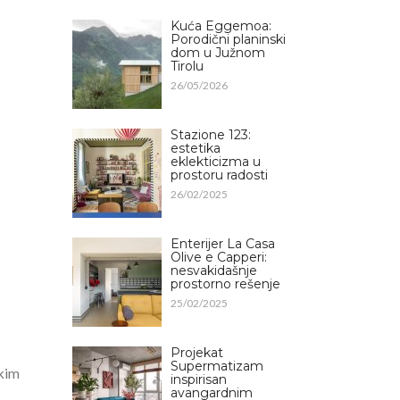
Kuća Eggemoa:
Porodični planinski
dom u Južnom
Tirolu
26/05/2026
Stazione 123:
estetika
eklekticizma u
prostoru radosti
26/02/2025
Enterijer La Casa
Olive e Capperi:
nesvakidašnje
prostorno rešenje
25/02/2025
Projekat
Supermatizam
čkim
inspirisan
avangardnim