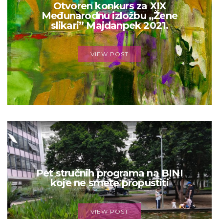
Otvoren konkurs za XIX
Međunarodnu izložbu „Žene
slikari” Majdanpek 2021.
VIEW POST
Pet stručnih programa na BINI
koje ne smete propustiti
VIEW POST