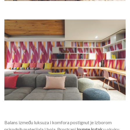
Balans između luksuza i komfora postignut je izborom
prirodnih materijala i boja. Prostrani
lounge kutak
u okviru