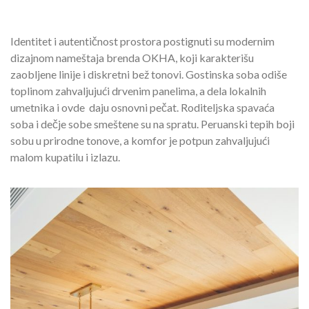
Identitet i autentičnost prostora postignuti su modernim
dizajnom nameštaja brenda OKHA, koji karakterišu
zaobljene linije i diskretni bež tonovi. Gostinska soba odiše
toplinom zahvaljujući drvenim panelima, a dela lokalnih
umetnika i ovde daju osnovni pečat. Roditeljska spavaća
soba i dečje sobe smeštene su na spratu. Peruanski tepih boji
sobu u prirodne tonove, a komfor je potpun zahvaljujući
malom kupatilu i izlazu.