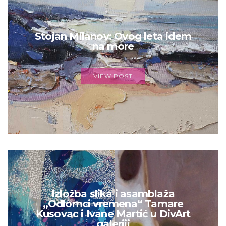
Stojan Milanov: Ovog leta idem
na more
VIEW POST
Izložba slika i asamblaža
„Odlomci vremena“ Tamare
Kusovac i Ivane Martić u DivArt
galeriji