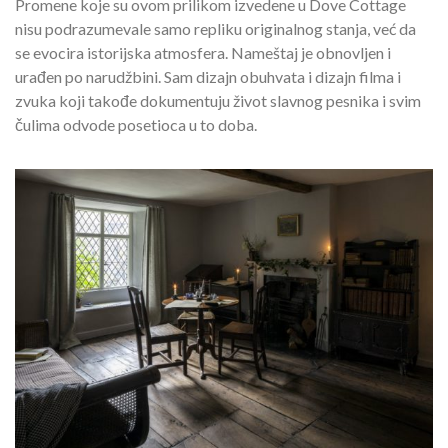
Promene koje su ovom prilikom izvedene u Dove Cottage
nisu podrazumevale samo repliku originalnog stanja, već da
se evocira istorijska atmosfera. Nameštaj je obnovljen i
urađen po narudžbini. Sam dizajn obuhvata i dizajn filma i
zvuka koji takođe dokumentuju život slavnog pesnika i svim
čulima odvode posetioca u to doba.