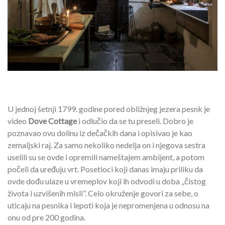
U jednoj šetnji 1799. godine pored obližnjeg jezera pesnk je
video
Dove Cottage
i odlučio da se tu preseli. Dobro je
poznavao ovu dolinu iz dečačkih dana i opisivao je kao
zemaljski raj. Za samo nekoliko nedelja on i njegova sestra
uselili su se ovde i opremili nameštajem ambijent, a potom
počeli da uređuju vrt. Posetioci koji danas imaju priliku da
ovde dođu ulaze u vremeplov koji ih odvodi u doba „čistog
života i uzvišenih misli”. Celo okruženje govori za sebe, o
uticaju na pesnika i lepoti koja je nepromenjena u odnosu na
onu od pre 200 godina.