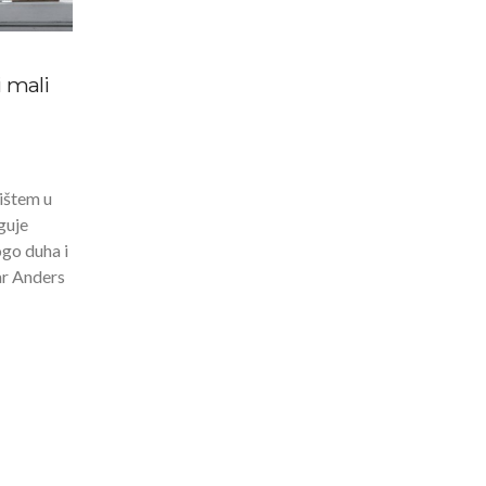
i mali
ištem u
guje
ogo duha i
lar Anders