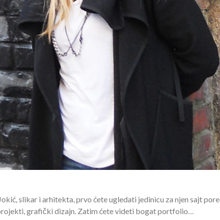
ć, slikar i arhitekta, prvo ćete ugledati jedinicu za njen sajt por
 projekti, grafički dizajn. Zatim ćete videti bogat portfolio…