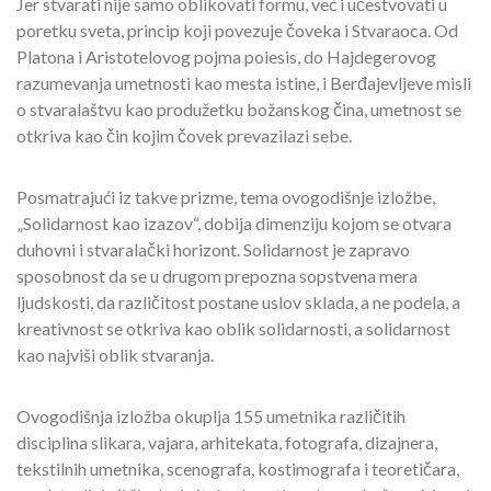
Jer stvarati nije samo oblikovati formu, već i učestvovati u
poretku sveta, princip koji povezuje čoveka i Stvaraoca. Od
Platona i Aristotelovog pojma poiesis, do Hajdegerovog
razumevanja umetnosti kao mesta istine, i Berđajevljeve misli
o stvaralaštvu kao produžetku božanskog čina, umetnost se
otkriva kao čin kojim čovek prevazilazi sebe.
Posmatrajući iz takve prizme, tema ovogodišnje izložbe,
„Solidarnost kao izazov“, dobija dimenziju kojom se otvara
duhovni i stvaralački horizont. Solidarnost je zapravo
sposobnost da se u drugom prepozna sopstvena mera
ljudskosti, da različitost postane uslov sklada, a ne podela, a
kreativnost se otkriva kao oblik solidarnosti, a solidarnost
kao najviši oblik stvaranja.
Ovogodišnja izložba okuplja 155 umetnika različitih
disciplina slikara, vajara, arhitekata, fotografa, dizajnera,
tekstilnih umetnika, scenografa, kostimografa i teoretičara,