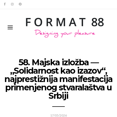
58. Majska izložba —
„Solidarnost kao izazov“,
najprestižnija manifestacija
primenjenog stvaralaštva u
Srbiji
17/05/2026