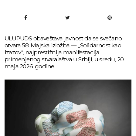
ULUPUDS obaveštava javnost da se svečano
otvara 58. Majska izložba — „Solidarnost kao
izazov“, najprestižnija manifestacija
primenjenog stvaralaštva u Srbiji, u sredu, 20.
maja 2026. godine.