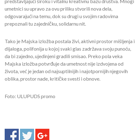
predstavljajući široku i vitalnu kreativnu bazu društva. Mnogi
umetnici su upravo za ovu priliku stvorili nova dela,
odgovarajući na temu, dok su drugi u svojim radovima
prepoznali tu zajedničku, solidarnu nit.
Tako je Majska izložba postala živi, aktivni prostor mišljenja i
dijaloga, polifonija u kojoj svaki glas zadržava svoju punoću,
da bi zajedno, ujedinjeni gradili smisao. Preko pola veka
Majska izložba potvrđuje da umetnost nije izdvojena od
života, već je jedan od najsuptilnijih i najotpornijih njegovih
oblika, prostor nade, kritičke svesti i obnove.
Foto: ULUPUDS promo