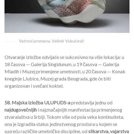
Vetrovi promena, Velimir Vukućević
Otvaranje izložbe odvijaće se sukcesivno na više lokacija: u
18 časova — Galerija Singidunum, u 19 časova — Galerija
Mladih i Muzej primenjene umetnosti, u 20 časova — Konak
kneginje LJubice, Muzej grada Beograda, gde će biti
organizovan i svečani koktel.
58. Majska izložba ULUPUDS-a
predstavlja jednu od
najdugovečnijih
i najznačajnijih manifestacija primenjenog
stvaralaštva u Srbiji. Tokom više od pola veka kontinuiteta,
ona je izgradila status jedinstvenog prostora u kojem se
susreću različite umetničke discipline, od
slikarstva, vajarstva