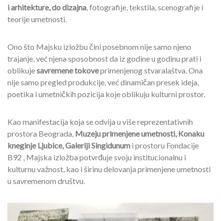
i arhitekture, do dizajna
, fotografije, tekstila, scenografije i
teorije umetnosti.
Ono što Majsku izložbu čini posebnom nije samo njeno
trajanje, već njena sposobnost da iz godine u godinu prati i
oblikuje
savremene tokove
primenjenog stvaralaštva. Ona
nije samo pregled produkcije, već dinamičan presek ideja,
poetika i umetničkih pozicija koje oblikuju kulturni prostor.
Kao manifestacija koja se odvija u više reprezentativnih
prostora Beograda,
Muzeju primenjene umetnosti, Konaku
kneginje Ljubice, Galeriji Singidunum
i prostoru Fondacije
B92 , Majska izložba potvrđuje svoju institucionalnu i
kulturnu važnost, kao i širinu delovanja primenjene umetnosti
u savremenom društvu.