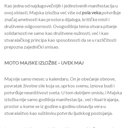
Kao jedna od najdugovečnijih i jedinstvenih manifestacija u
ovoj oblasti, Majska izložba već više od
pola veka
potvrđuje
značaj umetnosti kao prostora dijaloga, kritičke misli i
društvene odgovornosti. Ovogodišnja tema otvara pitanje
solidarnosti ne samo kao društvene nužnosti, već i kao
stvaralačkog principa kao sposobnosti da se u različitosti
prepozna zajednički smisao.
MOTO MAJSKE IZLOŽBE – UVEK MAJ
Maj nije samo mesec u kalendaru. On je obećanje obnove,
povratak životne sile koja se, uprkos svemu, iznova budi i
potvrđuje neuništivost sveta. U tom dubljem smislu, i Majska
izložba nije samo godišnja manifestacija , već ritual trajanja,
prostor u kome se iz godine u godinu obnavlja vera u
stvaralaštvo kao suštinsku potvrdu ljudskog postojanja.