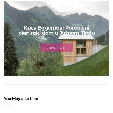
Kuća Eggemoa: Porodični
planinski dom u Južnom Tirolu
VIEW POST
You May also Like