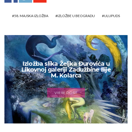
58. MAJSKA IZLOŽBA
IZLOŽBE U BEOGRADU
ULUPUDS
Izložba slika Željka Đurovića u
Likovnoj galeriji Zadužbine Ilije
M. Kolarca
VIEW POST