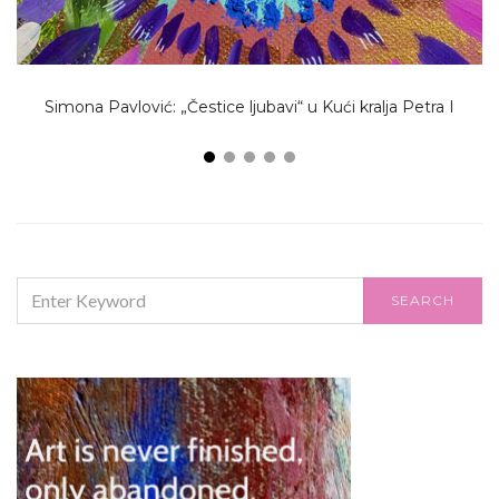
Simona Pavlović: „Čestice ljubavi“ u Kući kralja Petra I
SEARCH
SEARCH
FOR: