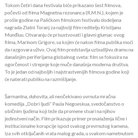
Tokom četiri dana festivala biće prikazano šest filmova,
počevši od filma Magnetna rezonanca (R.M.N.), kojem je
prošle godine na Palićkom filmskom festivalu dodeljena
nagrada Zlatni Toranj za najbolji film reditelju Kristijanu
Munđiuu. Otvaranju će prisustvovati i glavni glumac ovog
filma, Marinom Grigore, sa kojim će nakon filma publika moći
da razgovara uživo. Ovaj film predstavlja uzbudljivu dramu na
današnjim periferijama globalnog sveta: film se fokusira na
ogorčenost i strepnje koje muče današnja moderna društva.
To je jedan od najboljih i najstrastvenijih filmova godine koji
će naterati publiku na razmišljanje.
Šarmantna, duhovita, ali neočekivano uvrnuta mračna
komedija „Dobri ljudi” Paula Negoeskua, svedočanstvo o
običnim ljudima koji teže da promene stvari na njihov
jedinstveni način. Film prikazuje primer pronalaženja lične i
institucionalne korupcije ispod svakog prevrnutog kamena,
iza svih otključanih vrata malog grada, u svakom nametnutom