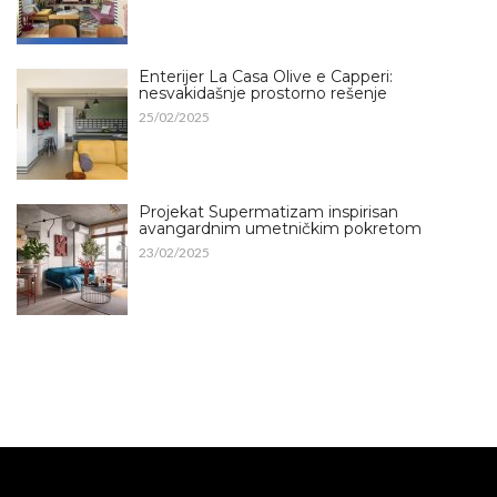
Enterijer La Casa Olive e Capperi:
nesvakidašnje prostorno rešenje
25/02/2025
Projekat Supermatizam inspirisan
avangardnim umetničkim pokretom
23/02/2025