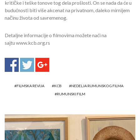
kritičke i teške tonove tog dela prošlosti. On se nada da će u
budućnosti biti više akcenat na privatnom, daleko mirnijem
načinu života od savremenog.
Detaljne informacije o filmovima možete naći na
sajtu www.kcb.org.rs
FILMSKA REVIJA
KCB
NEDELJA RUMUNSKOG FILMA
RUMUNSKI FILM