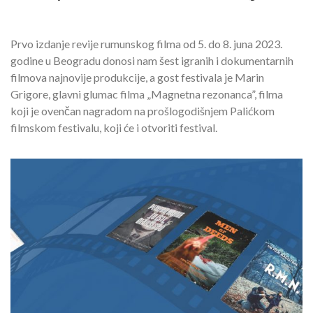
Prvo izdanje revije rumunskog filma od 5. do 8. juna 2023.
godine u Beogradu donosi nam šest igranih i dokumentarnih
filmova najnovije produkcije, a gost festivala je Marin
Grigore, glavni glumac filma „Magnetna rezonanca”, filma
koji je ovenčan nagradom na prošlogodišnjem Palićkom
filmskom festivalu, koji će i otvoriti festival.