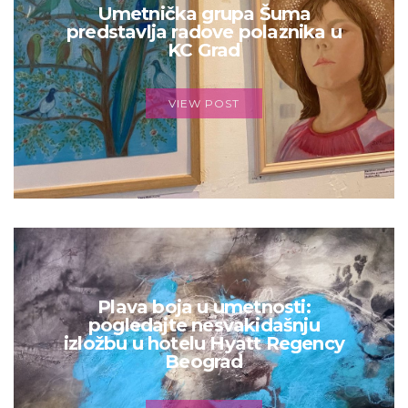
Umetnička grupa Šuma
predstavlja radove polaznika u
KC Grad
VIEW POST
Plava boja u umetnosti:
pogledajte nesvakidašnju
izložbu u hotelu Hyatt Regency
Beograd