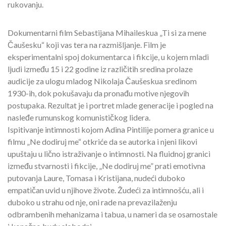
rukovanju.
Dokumentarni film Sebastijana Mihaileskua „Ti si za mene
Čaušesku“ koji vas tera na razmišljanje. Film je
eksperimentalni spoj dokumentarca i fikcije, u kojem mladi
ljudi između 15 i 22 godine iz različitih sredina prolaze
audicije za ulogu mladog Nikolaja Čaušeskua sredinom
1930-ih, dok pokušavaju da pronađu motive njegovih
postupaka. Rezultat je i portret mlade generacije i pogled na
nasleđe rumunskog komunističkog lidera.
Ispitivanje intimnosti kojom Adina Pintilije pomera granice u
filmu „Ne dodiruj me“ otkriće da se autorka i njeni likovi
upuštaju u lično istraživanje o intimnosti. Na fluidnoj granici
između stvarnosti i fikcije, „Ne dodiruj me” prati emotivna
putovanja Laure, Tomasa i Kristijana, nudeći duboko
empatičan uvid u njihove živote. Žudeći za intimnošću, ali i
duboko u strahu od nje, oni rade na prevazilaženju
odbrambenih mehanizama i tabua, u nameri da se osamostale