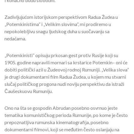
i konačno budu slobodni.
Zadivljujućom istorijskom perspektivom Radua Žudea u
„Potemkinistima” i „Velikim slovima”, mi prodiremo u
nepokolebljivu snagu ljudskog duha u suočavanju sa
nedaćama.
„Potemkinisti” opisuju prkosan gest protiv Rusije koji su
1905. godine napravili mornari sa krstarice Potemkin– oni će
dobiti politički azil u Žudeovoj rodnoj Rumuniji. „Velika slova”
je drugi dokumentarni film Radua Žudea, u kojem mu stvarni
slučaj političkog progona nudi noviju perspektivu da istraži
Čaušeskuovu Rumuniju.
Ono na šta se gospodin Abrudan posebno osvrnuo jeste
tematika komunističkog perioda Rumunije, po kome je često
prepoznatljiva rumunska kinematografija, posebno
dokumentarni filmovi, koji se međutim često oslanjaju na