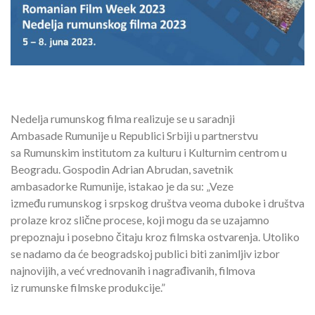
Nedelja rumunskog filma realizuje se u saradnji
Ambasade Rumunije u Republici Srbiji u partnerstvu
sa Rumunskim institutom za kulturu i Kulturnim centrom u
Beogradu. Gospodin Adrian Abrudan, savetnik
ambasadorke Rumunije, istakao je da su: „Veze
između rumunskog i srpskog društva veoma duboke i društva
prolaze kroz slične procese, koji mogu da se uzajamno
prepoznaju i posebno čitaju kroz filmska ostvarenja. Utoliko
se nadamo da će beogradskoj publici biti zanimljiv izbor
najnovijih, a već vrednovanih i nagrađivanih, filmova
iz rumunske filmske produkcije.”