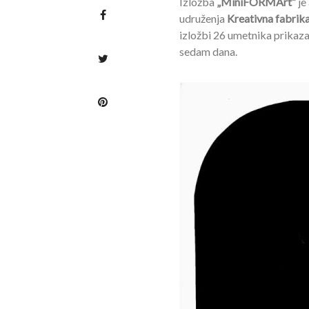
Izložba
„MiniFORMArt”
je
udruženja
Kreativna fabrik
izložbi 26 umetnika prikazaće
sedam dana.