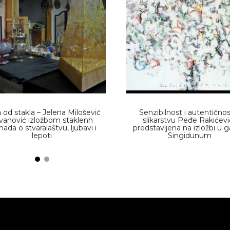
 od stakla – Jelena Milošević
Senzibilnost i autentičnos
vanović izložbom staklenh
slikarstvu Peđe Rakićevi
ada o stvaralaštvu, ljubavi i
predstavljena na izložbi u ga
lepoti
Singidunum