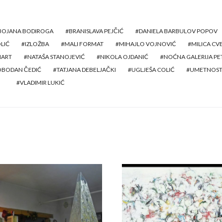
BOJANA BODIROGA
BRANISLAVA PEJČIĆ
DANIELA BARBULOV POPOV
OLIĆ
IZLOŽBA
MALI FORMAT
MIHAJLO VOJNOVIĆ
MILICA CV
MART
NATAŠA STANOJEVIĆ
NIKOLA OJDANIĆ
NOĆNA GALERIJA PE
OBODAN ČEDIĆ
TATJANA DEBELJAČKI
UGLJEŠA COLIĆ
UMETNOS
VLADIMIR LUKIĆ