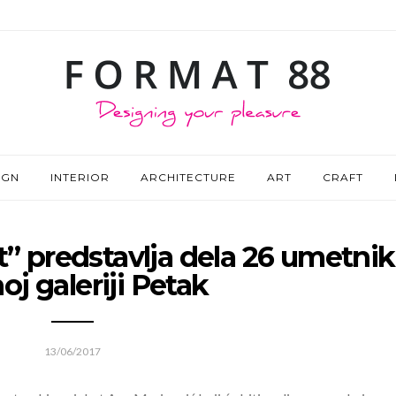
IGN
INTERIOR
ARCHITECTURE
ART
CRAFT
” predstavlja dela 26 umetnik
oj galeriji Petak
13/06/2017