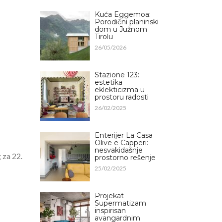
Kuća Eggemoa:
Porodični planinski
dom u Južnom
Tirolu
26/05/2026
Stazione 123:
estetika
eklekticizma u
prostoru radosti
26/02/2025
Enterijer La Casa
Olive e Capperi:
nesvakidašnje
 za 22.
prostorno rešenje
25/02/2025
Projekat
Supermatizam
inspirisan
avangardnim