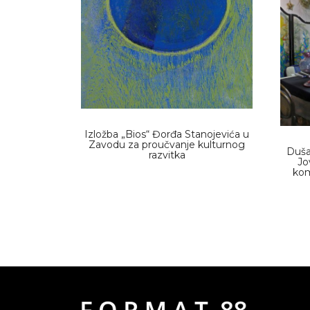
Izložba „Bios“ Đorđa Stanojevića u
Zavodu za proučvanje kulturnog
Duša
razvitka
Jo
kom