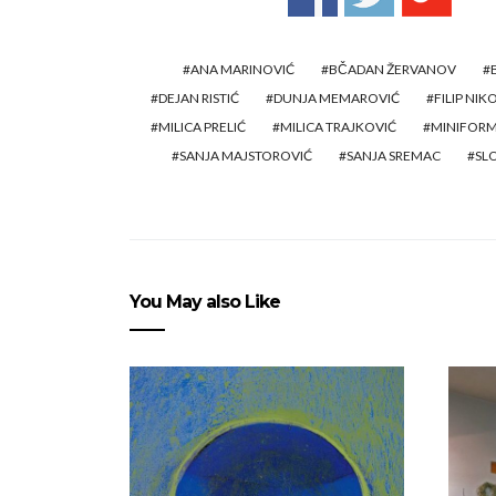
ANA MARINOVIĆ
BČADAN ŽERVANOV
DEJAN RISTIĆ
DUNJA MEMAROVIĆ
FILIP NIK
MILICA PRELIĆ
MILICA TRAJKOVIĆ
MINIFOR
SANJA MAJSTOROVIĆ
SANJA SREMAC
SL
You May also Like