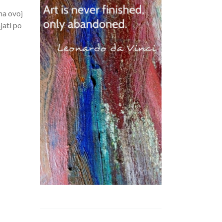
 na ovoj
jati po