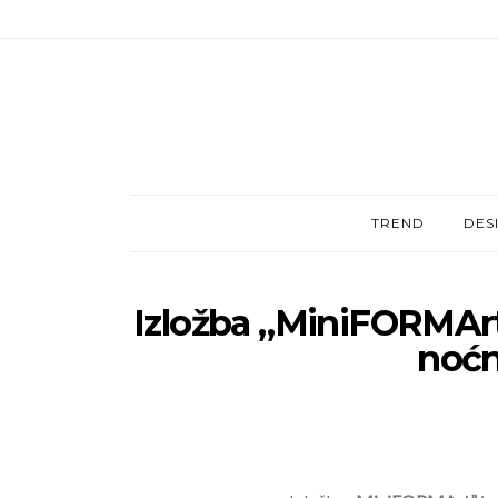
TREND
DES
Izložba „MiniFORMArt
noćn