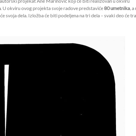
 autorski projekat Ane Marinović koji će biti realizovan u okviru
a
. U okviru ovog projekta svoje radove predstaviće
80 umetnika
, a
 svoja dela. Izložba će biti podeljena na tri dela – svaki deo će tra