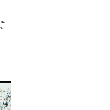
ETIĆ
TAK
T