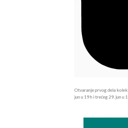
Otvaranje prvog dela kolek
jun u 19 h i trećeg 29. jun u 