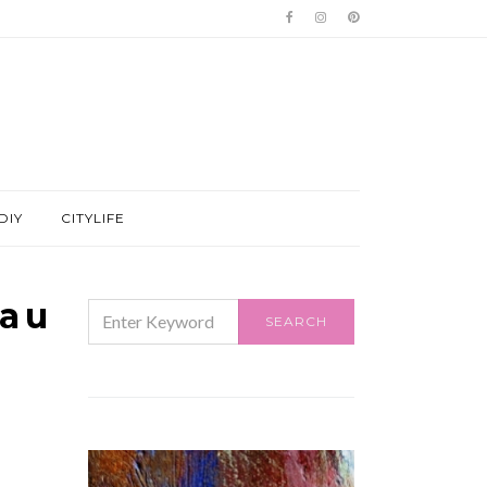
DIY
CITYLIFE
a u
SEARCH
SEARCH
FOR: