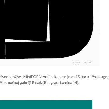
tivne izložbe „MiniFORMArt” zakazano je za 15. jun u 19h, drugog
19 h u noćnoj
galeriji Petak
(Beograd, Lomina 14).