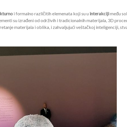
ukturno
i formalno različitih elemenata koji su u
interakciji
među so
enti su izrađeni od održivih i tradicionalnih materijala, 3D proce
etanje materijala i oblika, i zahvaljujući veštačkoj inteligenciji, stv