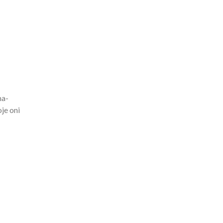
ma-
je oni