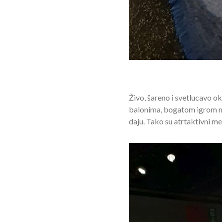
Živo, šareno i svetlucavo 
balonima, bogatom igrom mat
daju. Tako su atrtaktivni me