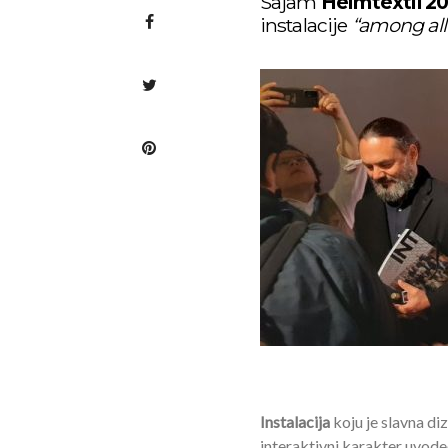
Sajam
Heimtextil 2
instalacije
“among all
Instalacija
koju je slavna di
interaktivni karakter uvode