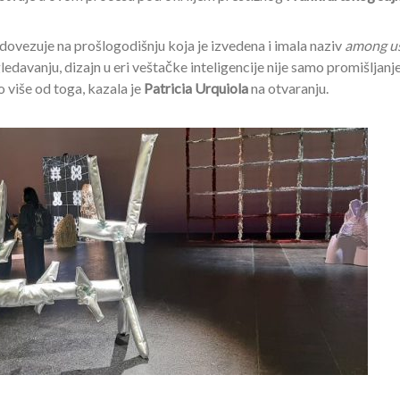
dovezuje na prošlogodišnju koja je izvedena i imala naziv
among u
davanju, dizajn u eri veštačke inteligencije nije samo promišljanj
 više od toga, kazala je
Patricia Urquiola
na otvaranju.