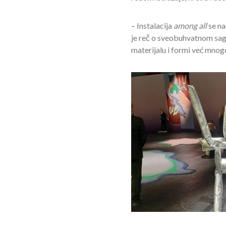
– Instalacija
among all
se na
je reč o sveobuhvatnom sagle
materijalu i formi već mnogo