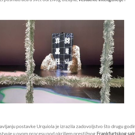
avljanju postavke Urquiola je izrazila zadovoljstvo što drugu godi
čestvuje u ovom procesu pod okriljem prestižnog
Frankfurtskog saj