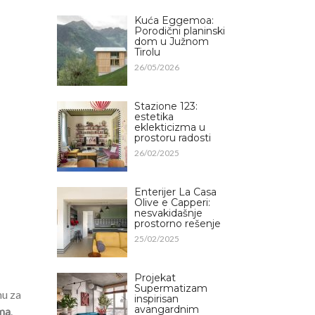
Kuća Eggemoa:
Porodični planinski
dom u Južnom
Tirolu
26/05/2026
Stazione 123:
estetika
eklekticizma u
prostoru radosti
26/02/2025
Enterijer La Casa
Olive e Capperi:
nesvakidašnje
prostorno rešenje
25/02/2025
Projekat
Supermatizam
nu za
inspirisan
avangardnim
ma
.