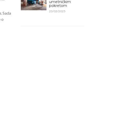
umetničkim
pokretom
23/02/2025
s
. Sada
e o