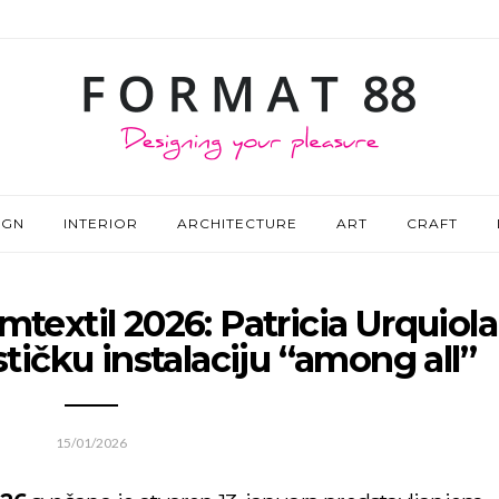
IGN
INTERIOR
ARCHITECTURE
ART
CRAFT
textil 2026: Patricia Urquiola
stičku instalaciju “among all”
15/01/2026