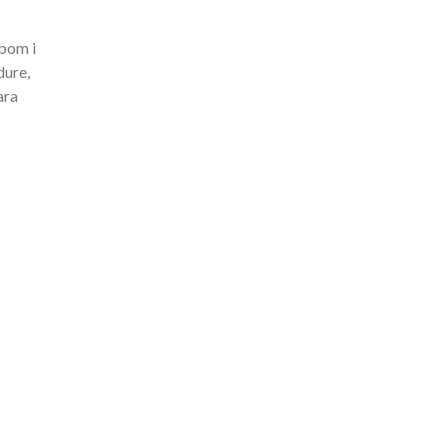
bom i
dure,
ara