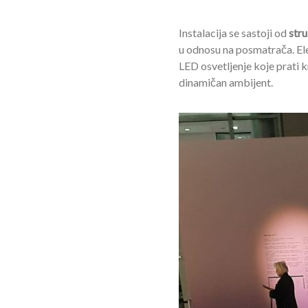
Instalacija se sastoji od
str
u odnosu na posmatrača. Elem
LED osvetljenje koje prati kr
dinamičan ambijent.