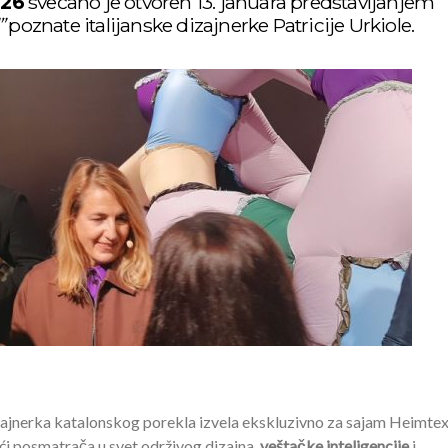
026
svečano je otvoren 13. januara predstavljanjem
”
poznate italijanske dizajnerke Patricije Urkiole.
zajnerka katalonskog porekla izvela ekskluzivno za sajam Heimtex
ći posmatrača u svet održivog dizajna,
veštačke inteligencije
i