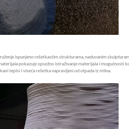
okruženje ispunjeno rešetkastim strukturama, naduvanim skulptura
erijala pokazuje opsežno istraživanje materijala i mogućnosti ko
kani tepisi i viseća rešetka napravljeni od otpada iz mlina.