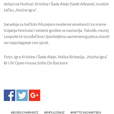
dolazi na festival, Kristina i Šade Alejn (Sadé Alleyne), izvešće
tačku „Noćna igra“.
Saradnja sa bečkim Muzejom moderne umetnosti za vreme
trajanja festivala i sledeće godine se nastavlja. Takođe, muzej
Leopold će izvođačima i ljubiteljima savremenog plesa staviti
na raspolaganje ceo sprat.
Foto: Igra Kristine i Šade Alejn, Velika Britanija. „Noćna igra“
© UV Open House Sofie De Backere
BORIS CHARMATZ
IMPULSTANZ
METTE INGVARTSEN