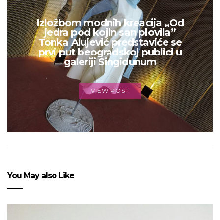
Izložbom modnih kreacija „Od
jedra pod kojin san plovila”
Tonka Alujević predstaviće se
prvi put beogradskoj publici u
galeriji Singidunum
VIEW POST
You May also Like