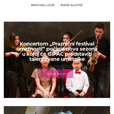
MICHAEL LAUB
SADÉ ALLEYNE
Koncertom „Praznični festival
umetnosti” počinje nova sezona
u kojoj će GIPAC predstaviti
talentovane umetnike
VIEW POST