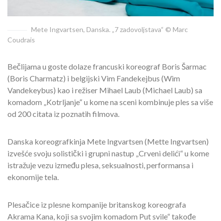
Mete Ingvartsen, Danska. „7 zadovoljstava“ © Marc
Coudrais
Bečlijama u goste dolaze francuski koreograf Boris Šarmac
(Boris Charmatz) i belgijski Vim Fandekejbus (Wim
Vandekeybus) kao i režiser Mihael Laub (Michael Laub) sa
komadom „Kotrljanje“ u kome na sceni kombinuje ples sa više
od 200 citata iz poznatih filmova.
Danska koreografkinja Mete Ingvartsen (Mette Ingvartsen)
izvešće svoju solistički i grupni nastup „Crveni delići“ u kome
istražuje vezu između plesa, seksualnosti, performansa i
ekonomije tela.
Plesačice iz plesne kompanije britanskog koreografa
Akrama Kana, koji sa svojim komadom Put svile“ takođe