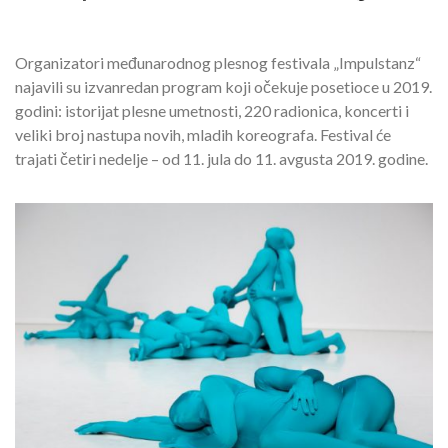
Organizatori međunarodnog plesnog festivala „Impulstanz“
najavili su izvanredan program koji očekuje posetioce u 2019.
godini: istorijat plesne umetnosti, 220 radionica, koncerti i
veliki broj nastupa novih, mladih koreografa. Festival će
trajati četiri nedelje – od 11. jula do 11. avgusta 2019. godine.