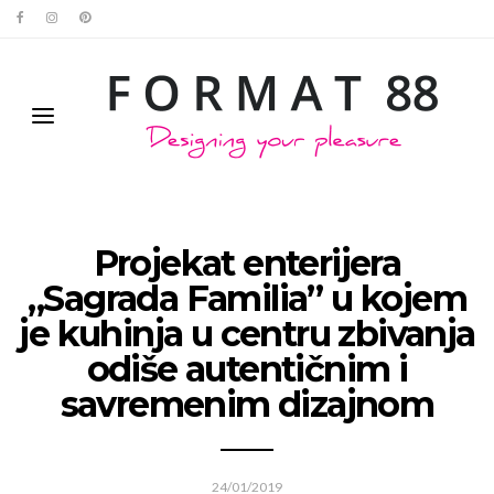
Projekat enterijera
„Sagrada Familia” u kojem
je kuhinja u centru zbivanja
odiše autentičnim i
savremenim dizajnom
24/01/2019