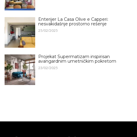
Enterijer La Casa Olive e Capperi:
nesvakidašnje prostorno rešenje
25/02/2025
Projekat Supermatizam inspirisan
avangardnim umetničkim pokretom
23/02/2025