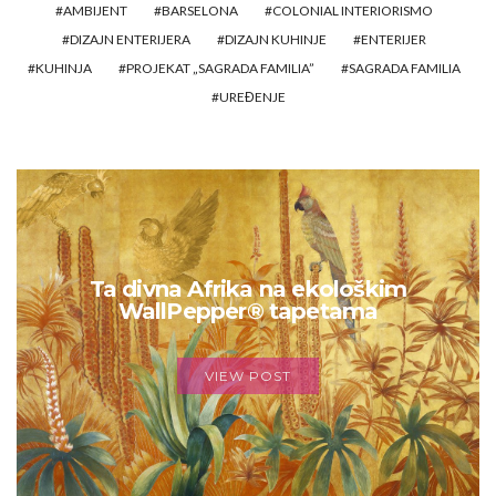
AMBIJENT
BARSELONA
COLONIAL INTERIORISMO
DIZAJN ENTERIJERA
DIZAJN KUHINJE
ENTERIJER
KUHINJA
PROJEKAT „SAGRADA FAMILIA”
SAGRADA FAMILIA
UREĐENJE
Ta divna Afrika na ekološkim
WallPepper® tapetama
VIEW POST