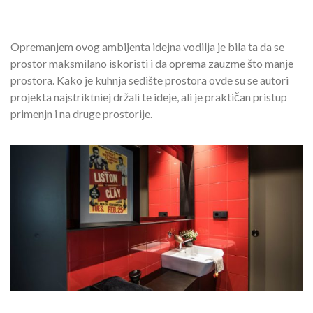
Opremanjem ovog ambijenta idejna vodilja je bila ta da se
prostor maksmilano iskoristi i da oprema zauzme što manje
prostora. Kako je kuhnja sedište prostora ovde su se autori
projekta najstriktniej držali te ideje, ali je praktičan pristup
primenjn i na druge prostorije.