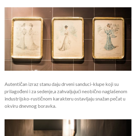
Autentičan izraz stanu daju drveni sanduci-klupe koji su
prilagođeni i za sedenje,a zahvaljujući neobično naglašenom
industrijsko-rustičnom karakteru ostavljaju snažan pečat u
okviru dnevnog boravka.