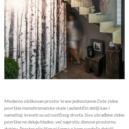
Moderno oblikovan prostor krase jednostavne čiste zidne
površine monohromatske skale i autentični detlji kao i
nameštaj: kreveti su od rustičnog drveta. Sivo obrađene zidne
površine ne deluju hladno, već naprotiv, donose prostornu
dubinu. Prostor nije lišen ni šarma o kom svedoče detalji