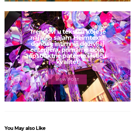
Trendovi u tekstilu koje je
najavio sajam Heimtextil
donose intimniji doživljaj
enterijera, primarne boje,
apstraktne paterne i ističu
kvalitet
VIEW POST
You May also Like