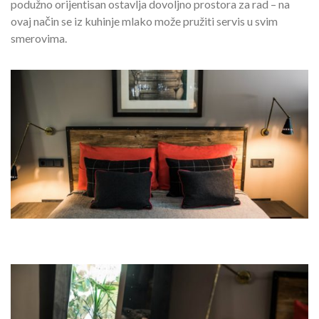
podužno orijentisan ostavlja dovoljno prostora za rad – na
ovaj način se iz kuhinje mlako može pružiti servis u svim
smerovima.