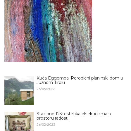
Kuća Eggemoa: Porodični planinski dom u
Južnom Tirolu
26/05/2026
Stazione 123: estetika eklekticizma u
prostoru radosti
26/02/2025