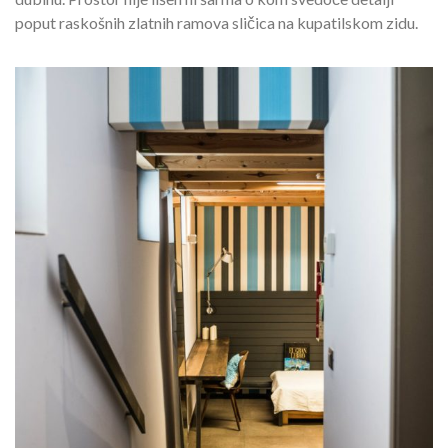
poput raskošnih zlatnih ramova sličica na kupatilskom zidu.