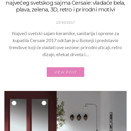
najvećeg svetskog sajma Cersaie: vladaće bela,
plava, zelena, 3D, retro i prirodni motivi
23/10/2017
Najveći svetski sajam keramike, sanitarija i opreme za
kupatila Cersaie 2017 održan je u Bolonji i predstavio
trendove koji će vladati ove sezone: prirodni uticaji, retro
dizajn, efekat drveta i…
VIEW POST