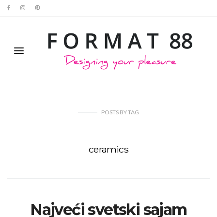
POSTS
BY
TAG
ceramics
Najveći svetski sajam