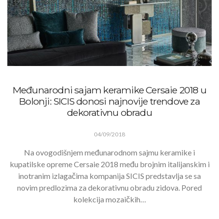
Međunarodni sajam keramike Cersaie 2018 u
Bolonji: SICIS donosi najnovije trendove za
dekorativnu obradu
04/09/2018
Na ovogodišnjem međunarodnom sajmu keramike i
kupatilske opreme Cersaie 2018 među brojnim italijanskim i
inotranim izlagačima kompanija SICIS predstavlja se sa
novim predlozima za dekorativnu obradu zidova. Pored
kolekcija mozaičkih…