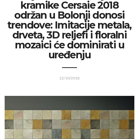
kramike Cersaie 2018
održan u Bolonji donosi
trendove: Imitacije metala,
drveta, 3D reljefi i floralni
mozaici će dominirati u
uređenju
22/10/2018