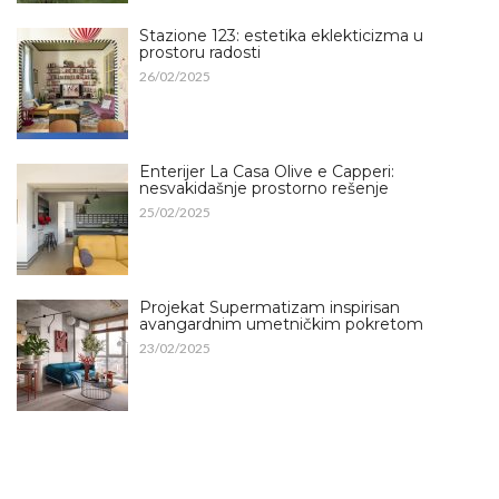
Stazione 123: estetika eklekticizma u
prostoru radosti
26/02/2025
Enterijer La Casa Olive e Capperi:
nesvakidašnje prostorno rešenje
25/02/2025
Projekat Supermatizam inspirisan
avangardnim umetničkim pokretom
23/02/2025