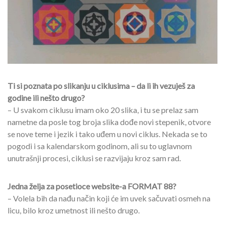
Ti si poznata po slikanju u ciklusima – da li ih vezuješ za
godine ili nešto drugo?
– U svakom ciklusu imam oko 20 slika, i tu se prelaz sam
nametne da posle tog broja slika dođe novi stepenik, otvore
se nove teme i jezik i tako uđem u novi ciklus. Nekada se to
pogodi i sa kalendarskom godinom, ali su to uglavnom
unutrašnji procesi, ciklusi se razvijaju kroz sam rad.
Jedna želja za posetioce website-a FORMAT 88?
– Volela bih da nađu način koji će im uvek sačuvati osmeh na
licu, bilo kroz umetnost ili nešto drugo.