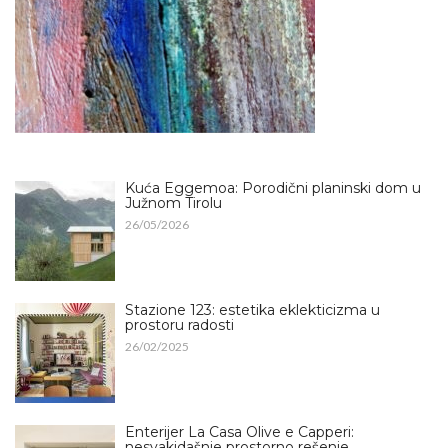
Kuća Eggemoa: Porodični planinski dom u
Južnom Tirolu
26/05/2026
Stazione 123: estetika eklekticizma u
prostoru radosti
26/02/2025
Enterijer La Casa Olive e Capperi:
nesvakidašnje prostorno rešenje