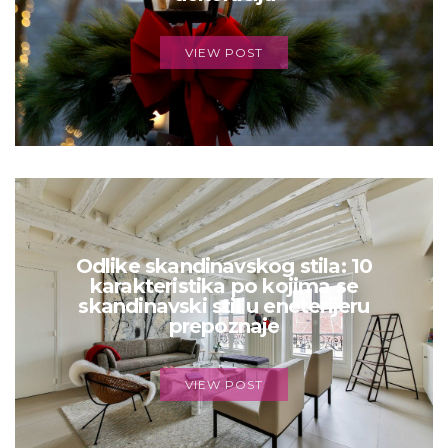
VIEW POST
Odlike skandinavskog stila: 10
karakteristika po kojima se
skandinavski stil u eneterijeru
prepoznaje
VIEW POST