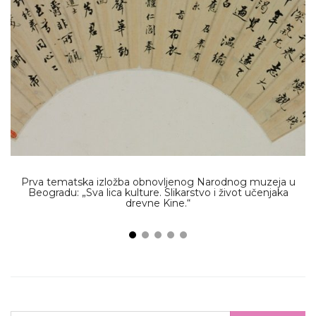
Prva tematska izložba obnovljenog Narodnog muzeja u
G
Beogradu: „Sva lica kulture. Slikarstvo i život učenjaka
drevne Kine.“