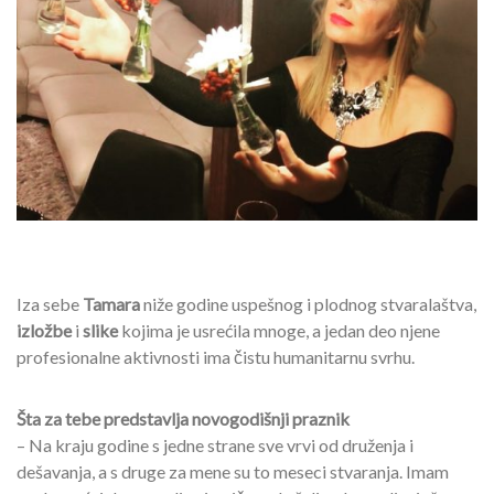
Iza sebe
Tamara
niže godine uspešnog i plodnog stvaralaštva,
izložbe
i
slike
kojima je usrećila mnoge, a jedan deo njene
profesionalne aktivnosti ima čistu humanitarnu svrhu.
Šta za tebe predstavlja novogodišnji praznik
– Na kraju godine s jedne strane sve vrvi od druženja i
dešavanja, a s druge za mene su to meseci stvaranja. Imam