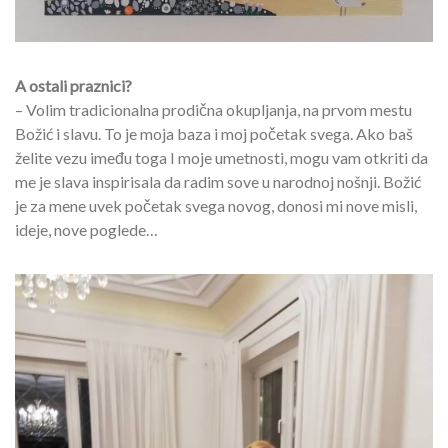
A ostali praznici?
– Volim tradicionalna prodična okupljanja, na prvom mestu
Božić i slavu. To je moja baza i moj početak svega. Ako baš
želite vezu imeđu toga I moje umetnosti, mogu vam otkriti da
me je slava inspirisala da radim sove u narodnoj nošnji. Božić
je za mene uvek početak svega novog, donosi mi nove misli,
ideje, nove poglede…