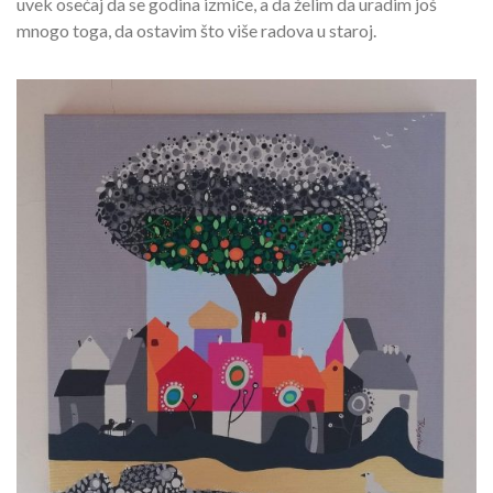
uvek osećaj da se godina izmiče, a da želim da uradim još
mnogo toga, da ostavim što više radova u staroj.