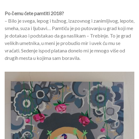
Po čemu ćete pamtiti 2018?
– Bilo je svega, lepog i tužnog, izazovnog i zanimljivog, lepote,
smeha, suza i ljubavi… Pamtiću je po putovanju u grad koji me
je dotakao i podstakao da ga naslikam – Trebinje. To je grad
velikih umetnika, u meni je probudio mir i uvek ću mu se
vraćati. Sedenje ispod platana donelo mi je mnogo više od
drugih mesta u kojima sam boravila.