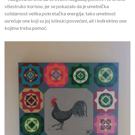
višestruko korisno, jer se pokazalo da je umetnička
solidarnost velika pokretačka energija: tako umetnost
usrećuje one koji su joj istinski posvećeni, ali i indirektno one
kojima treba pomoć.