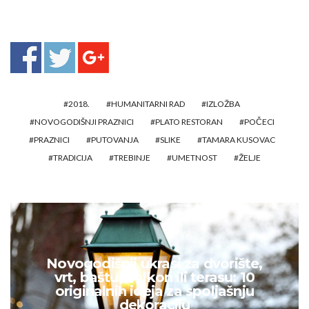
2018.
HUMANITARNI RAD
IZLOŽBA
NOVOGODIŠNJI PRAZNICI
PLATO RESTORAN
POČECI
PRAZNICI
PUTOVANJA
SLIKE
TAMARA KUSOVAC
TRADICIJA
TREBINJE
UMETNOST
ŽELJE
Novogodišnji ukrasi za dvorište,
vrt, baštu, balkon ili terasu: 10
originalnih ideja za spoljašnju
dekoraciju