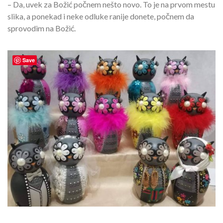
– Da, uvek za Božić počnem nešto novo. To je na prvom mestu
slika, a ponekad i neke odluke ranije donete, počnem da
sprovodim na Božić.
Save