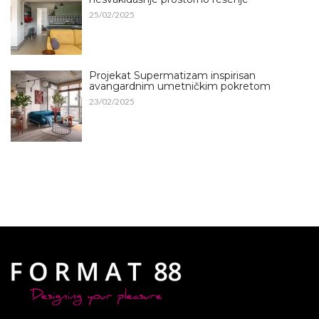
25/02/2025
Projekat Supermatizam inspirisan
avangardnim umetničkim pokretom
23/02/2025