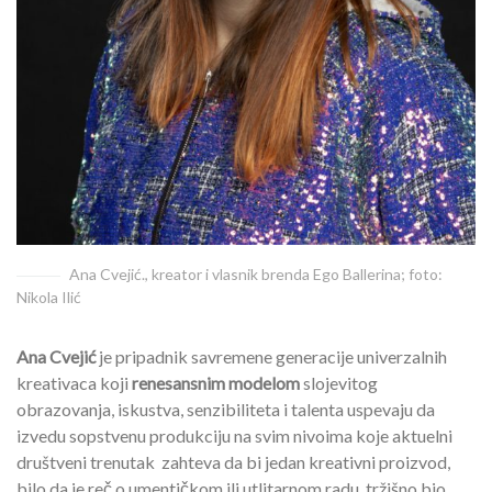
Ana Cvejić., kreator i vlasnik brenda Ego Ballerina; foto:
Nikola Ilić
Ana Cvejić
je pripadnik savremene generacije univerzalnih
kreativaca koji
renesansnim modelom
slojevitog
obrazovanja, iskustva, senzibiliteta i talenta uspevaju da
izvedu sopstvenu produkciju na svim nivoima koje aktuelni
društveni trenutak zahteva da bi jedan kreativni proizvod,
bilo da je reč o umentičkom ili utlitarnom radu, tržišno bio