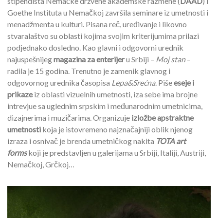
stipendista Nemačke držvene akademske razmene (
DAAD
) i
Goethe Instituta u Nemačkoj završila seminare iz umetnosti i
menadžmenta u kulturi. Pisana reč, uređivanje i likovno
stvaralaštvo su oblasti kojima svojim kriterijumima prilazi
podjednako dosledno. Kao glavni i odgovorni urednik
najuspešnijeg
magazina za enterijer
u Srbiji –
Moj stan
–
radila je 15 godina. Trenutno je zamenik glavnog i
odgovornog urednika časopisa
Lepa&Srećna
. Piše
eseje i
prikaze
iz oblasti vizuelnih umetnosti, iza sebe ima brojne
intrevjue sa uglednim srpskim i međunarodnim umetnicima,
dizajnerima i muzičarima. Organizuje
izložbe apstraktne
umetnosti
koja je istovremeno najznačajniji oblik njenog
izraza i osnivač je brenda umetničkog nakita
TOTA art
forms
koji je predstavljen u galerijama u Srbiji, Italiji, Austriji,
Nemačkoj, Grčkoj…