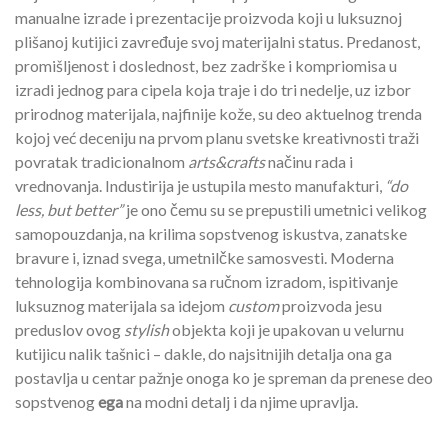
manualne izrade i prezentacije proizvoda koji u luksuznoj
plišanoj kutijici zavređuje svoj materijalni status. Predanost,
promišljenost i doslednost, bez zadrške i kompriomisa u
izradi jednog para cipela koja traje i do tri nedelje, uz izbor
prirodnog materijala, najfinije kože, su deo aktuelnog trenda
kojoj već deceniju na prvom planu svetske kreativnosti traži
povratak tradicionalnom
arts&crafts
načinu rada i
vrednovanja. Industirija je ustupila mesto manufakturi,
“do
less, but better”
je ono čemu su se prepustili umetnici velikog
samopouzdanja, na krilima sopstvenog iskustva, zanatske
bravure i, iznad svega, umetnilčke samosvesti. Moderna
tehnologija kombinovana sa ručnom izradom, ispitivanje
luksuznog materijala sa idejom
custom
proizvoda jesu
preduslov ovog
stylish
objekta koji je upakovan u velurnu
kutijicu nalik tašnici – dakle, do najsitnijih detalja ona ga
postavlja u centar pažnje onoga ko je spreman da prenese deo
sopstvenog
ega
na modni detalj i da njime upravlja.