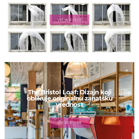
galeriji Francuskog instituta
VIEW POST
The Bristol Loaf: Dizajn koji
oblikuje originalnu zanatsku
vrednost
VIEW POST