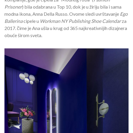
Prisoner
) bila odabrana u Top 10, dok je u žiriju bila i sama
modna ikona, Anna Della Russo. Ovome sledi uvrštavanje
Ego
Ballerina
cipele u
Workman
NY
Publishing
Shoe
Calendar
za
2017. čime je Ana ušla u krug od 365 najkreativnijih dizajnera
obuće širom sveta.