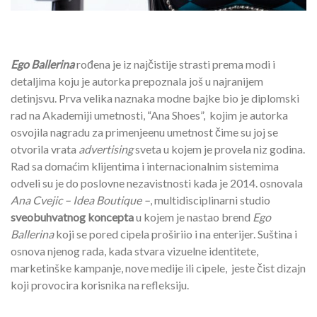
Ego Ballerina
rođena je iz najčistije strasti prema modi i
detaljima koju je autorka prepoznala još u najranijem
detinjsvu. Prva velika naznaka modne bajke bio je diplomski
rad na Akademiji umetnosti, “Ana Shoes”, kojim je autorka
osvojila nagradu za primenjeenu umetnost čime su joj se
otvorila vrata
advertising
sveta u kojem je provela niz godina.
Rad sa domaćim klijentima i internacionalnim sistemima
odveli su je do poslovne nezavistnosti kada je 2014. osnovala
Ana Cvejic – Idea Boutique –
, multidisciplinarni studio
sveobuhvatnog koncepta
u kojem je nastao brend
Ego
Ballerina
koji se pored cipela proširiio i na enterijer. Suština i
osnova njenog rada, kada stvara vizuelne identitete,
marketinške kampanje, nove medije ili cipele, jeste čist dizajn
koji provocira korisnika na refleksiju.