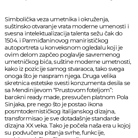
Simbolička veza umetnika i okruženja,
suštinsko otvaranje vrata moderne umenosti i
svesna intelektualizacija talenta sežu čak do
1504. i Parmiđaninovog manirističkog
autoportreta u konveksnom ogledalu koji je
ovim delom zapčeo poglavlje savremenog
umetničkog bića, suštine moderne umetnosti,
kako iz pozicije samog stvaraoca, tako svega
onoga što je naspram njega. Druga velika
skretnica estetske svesti konzumenta desila se
sa Mendinijevom “Prustovom foteljom”:
barokni ready made, presvučen platnom Pola
Sinjaka, pre nego što je postao ikona
posmtodernističkog italijanskog dizajna,
transformisao je sve dotadašnje standarde
dizajna XX veka. Tako je počela naša era u kojoj
su podvučena pitanja svrhe, funkcije,