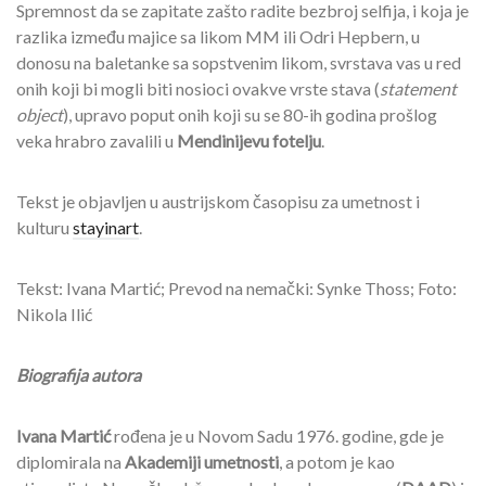
Spremnost da se zapitate zašto radite bezbroj selfija, i koja je
razlika između majice sa likom MM ili Odri Hepbern, u
donosu na baletanke sa sopstvenim likom, svrstava vas u red
onih koji bi mogli biti nosioci ovakve vrste stava (
statement
object
), upravo poput onih koji su se 80-ih godina prošlog
veka hrabro zavalili u
Mendinijevu fotelju
.
Tekst je objavljen u austrijskom časopisu za umetnost i
kulturu
stayinart
.
Tekst: Ivana Martić; Prevod na nemački: Synke Thoss; Foto:
Nikola Ilić
Biografija autora
Ivana Martić
rođena je u Novom Sadu 1976. godine, gde je
diplomirala na
Akademiji umetnosti
, a potom je kao