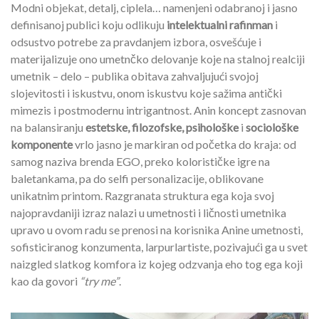
Modni objekat, detalj, ciplela… namenjeni odabranoj i jasno
definisanoj publici koju odlikuju
intelektualni rafinman
i
odsustvo potrebe za pravdanjem izbora, osvešćuje i
materijalizuje ono umetnčko delovanje koje na stalnoj realciji
umetnik – delo – publika obitava zahvaljujući svojoj
slojevitosti i iskustvu, onom iskustvu koje sažima antički
mimezis i postmodernu intrigantnost. Anin koncept zasnovan
na balansiranju
estetske, filozofske, psihološke
i
sociološke
komponente
vrlo jasno je markiran od početka do kraja: od
samog naziva brenda EGO, preko kolorističke igre na
baletankama, pa do selfi personalizacije, oblikovane
unikatnim printom. Razgranata struktura ega koja svoj
najopravdaniji izraz nalazi u umetnosti i ličnosti umetnika
upravo u ovom radu se prenosi na korisnika Anine umetnosti,
sofisticiranog konzumenta, larpurlartiste, pozivajući ga u svet
naizgled slatkog komfora iz kojeg odzvanja eho tog ega koji
kao da govori
“try me”
.