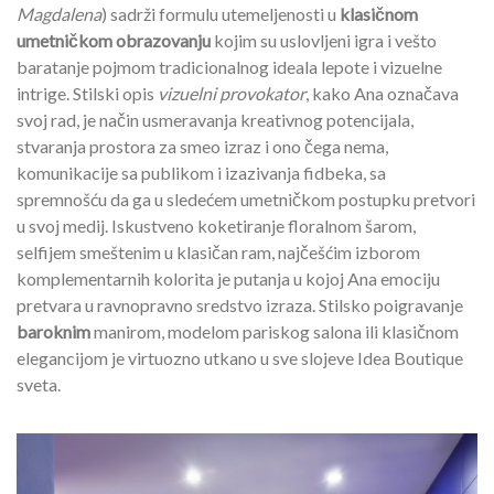
Magdalena
) sadrži formulu utemeljenosti u
klasičnom
umetničkom obrazovanju
kojim su uslovljeni igra i vešto
baratanje pojmom tradicionalnog ideala lepote i vizuelne
intrige. Stilski opis
vizuelni provokator
, kako Ana označava
svoj rad, je način usmeravanja kreativnog potencijala,
stvaranja prostora za smeo izraz i ono čega nema,
komunikacije sa publikom i izazivanja fidbeka, sa
spremnošću da ga u sledećem umetničkom postupku pretvori
u svoj medij. Iskustveno koketiranje floralnom šarom,
selfijem smeštenim u klasičan ram, najčešćim izborom
komplementarnih kolorita je putanja u kojoj Ana emociju
pretvara u ravnopravno sredstvo izraza. Stilsko poigravanje
baroknim
manirom, modelom pariskog salona ili klasičnom
elegancijom je virtuozno utkano u sve slojeve Idea Boutique
sveta.