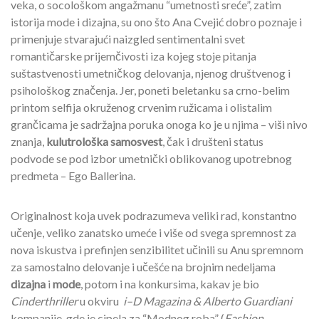
veka, o socološkom angažmanu “umetnosti sreće”, zatim
istorija mode i dizajna, su ono što Ana Cvejić dobro poznaje i
primenjuje stvarajući naizgled sentimentalni svet
romantičarske prijemčivosti iza kojeg stoje pitanja
suštastvenosti umetničkog delovanja, njenog društvenog i
psihološkog značenja. Jer, poneti beletanku sa crno-belim
printom selfija okruženog crvenim ružicama i olistalim
grančicama je sadržajna poruka onoga ko je u njima – viši nivo
znanja,
kulutrološka samosvest
, čak i društeni status
podvode se pod izbor umetnički oblikovanog upotrebnog
predmeta – Ego Ballerina.
Originalnost koja uvek podrazumeva veliki rad, konstantno
učenje, veliko zanatsko umeće i više od svega spremnost za
nova iskustva i prefinjen senzibilitet učinili su Anu spremnom
za samostalno delovanje i učešće na brojnim nedeljama
dizajna
i
mode
, potom i na konkursima, kakav je bio
C
inderthriller
u okviru
i
–
D
Magazina
&
Alberto
Guardiani
kompanije, gde je cipela za “Modnog roba” (
Fashion