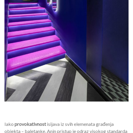
Iako
provokativnost
isijava iz svih elemenata građenja
objekta – baletanke, Anin pristup je odraz visokog standarda