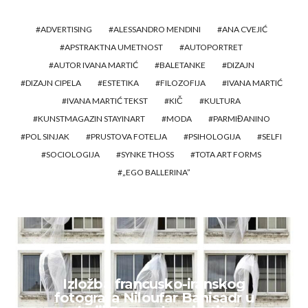
ADVERTISING
ALESSANDRO MENDINI
ANA CVEJIĆ
APSTRAKTNA UMETNOST
AUTOPORTRET
AUTOR IVANA MARTIĆ
BALETANKE
DIZAJN
DIZAJN CIPELA
ESTETIKA
FILOZOFIJA
IVANA MARTIĆ
IVANA MARTIĆ TEKST
KIČ
KULTURA
KUNSTMAGAZIN STAYINART
MODA
PARMIĐANINO
POL SINJAK
PRUSTOVA FOTELJA
PSIHOLOGIJA
SELFI
SOCIOLOGIJA
SYNKE THOSS
TOTA ART FORMS
„EGO BALLERINA”
Izložba francusko-iranskog
fotografa Niloufar Banisadr u