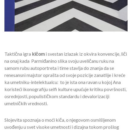
Taktična igra
kičom
i svestan izlazak iz okvira konvencije, liči
na onaj kada Parmiđanino slika svoju uveličanu ruku na
samom rubu autoportreta i time stavlja do znanja da se
renesansni majstor oprašta od svoje pozicije zanatlije i kreće
ka umetniku-intelektualcu: to je ista ona ravan u kojoj Ana
koristeći ikonografiju selfi kulture upućuje kritiku površnosti,
osrednjosti, populističkom standardu i devalorizaciji
umetničkih vrednosti.
Slojevita spoznaja o moći kiča, o njegovom osmišljenom
uvođenju u svet visoke umetnosti i dizajna tokom prošlog