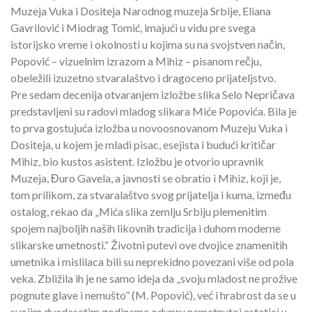
Muzeja Vuka i Dositeja Narodnog muzeja Srbije, Eliana
Gavrilović i Miodrag Tomić, imajući u vidu pre svega
istorijsko vreme i okolnosti u kojima su na svojstven način,
Popović – vizuelnim izrazom a Mihiz – pisanom rečju,
obeležili izuzetno stvaralaštvo i dragoceno prijateljstvo.
Pre sedam decenija otvaranjem izložbe slika Selo Nepričava
predstavljeni su radovi mladog slikara Miće Popovića. Bila je
to prva gostujuća izložba u novoosnovanom Muzeju Vuka i
Dositeja, u kojem je mladi pisac, esejista i budući kritičar
Mihiz, bio kustos asistent. Izložbu je otvorio upravnik
Muzeja, Đuro Gavela, a javnosti se obratio i Mihiz, koji je,
tom prilikom, za stvaralaštvo svog prijatelja i kuma, između
ostalog, rekao da „Mića slika zemlju Srbiju plemenitim
spojem najboljih naših likovnih tradicija i duhom moderne
slikarske umetnosti.“ Životni putevi ove dvojice znamenitih
umetnika i mislilaca bili su neprekidno povezani više od pola
veka. Zbližila ih je ne samo ideja da „svoju mladost ne prožive
pognute glave i nemušto” (M. Popović), već i hrabrost da se u
svojim dvadesetim godinama odupru nametnutoj estetici u