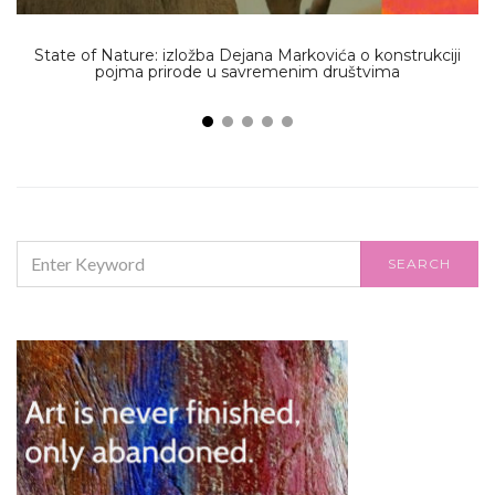
State of Nature: izložba Dejana Markovića o konstrukciji
„
pojma prirode u savremenim društvima
SEARCH
SEARCH
FOR: