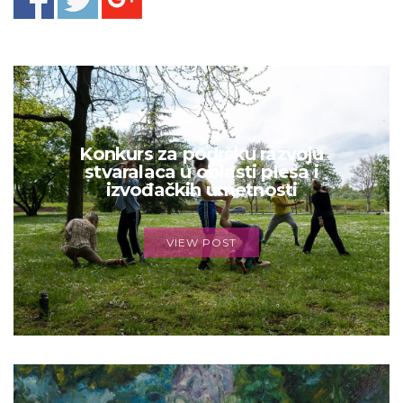
Konkurs za podršku razvoju
stvaralaca u oblasti plesa i
izvođačkih umetnosti
VIEW POST