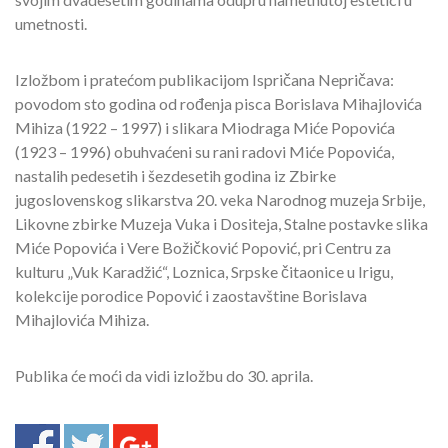
umetnosti.
Izložbom i pratećom publikacijom Ispričana Nepričava:
povodom sto godina od rođenja pisca Borislava Mihajlovića
Mihiza (1922 – 1997) i slikara Miodraga Miće Popovića
(1923 – 1996) obuhvaćeni su rani radovi Miće Popovića,
nastalih pedesetih i šezdesetih godina iz Zbirke
jugoslovenskog slikarstva 20. veka Narodnog muzeja Srbije,
Likovne zbirke Muzeja Vuka i Dositeja, Stalne postavke slika
Miće Popovića i Vere Božičković Popović, pri Centru za
kulturu „Vuk Karadžić“, Loznica, Srpske čitaonice u Irigu,
kolekcije porodice Popović i zaostavštine Borislava
Mihajlovića Mihiza.
Publika će moći da vidi izložbu do 30. aprila.